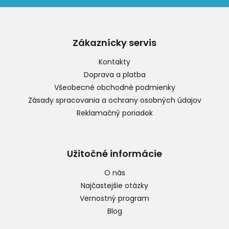
Z
á
p
Zákaznícky servis
ä
t
Kontakty
i
Doprava a platba
e
Všeobecné obchodné podmienky
Zásady spracovania a ochrany osobných údajov
Reklamačný poriadok
Užitočné informácie
O nás
Najčastejšie otázky
Vernostný program
Blog