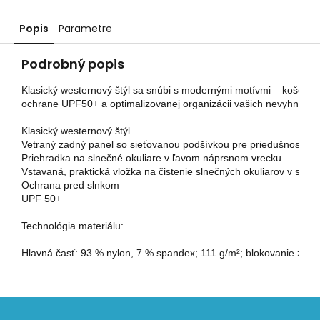
Popis
Parametre
Podrobný popis
Klasický westernový štýl sa snúbi s modernými motívmi – košeľa Bi
ochrane UPF50+ a optimalizovanej organizácii vašich nevyhnutnost
Klasický westernový štýl

Vetraný zadný panel so sieťovanou podšívkou pre priedušnosť

Priehradka na slnečné okuliare v ľavom náprsnom vrecku

Vstavaná, praktická vložka na čistenie slnečných okuliarov v stre
Ochrana pred slnkom

UPF 50+

Technológia materiálu:

Hlavná časť: 93 % nylon, 7 % spandex; 111 g/m²; blokovanie zá