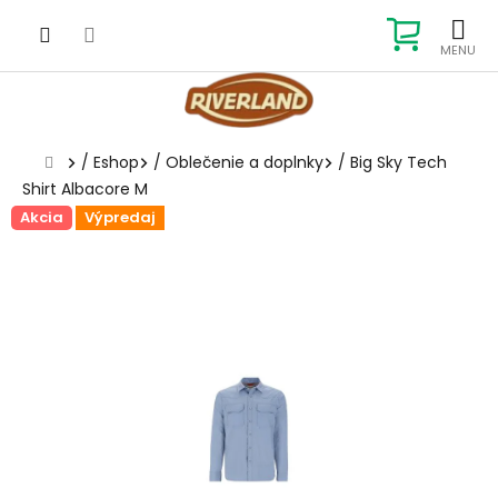
Prejsť
na
NÁKUP
obsah
KOŠÍK
Domov
/
Eshop
/
Oblečenie a doplnky
/
Big Sky Tech
Shirt Albacore M
Akcia
Výpredaj