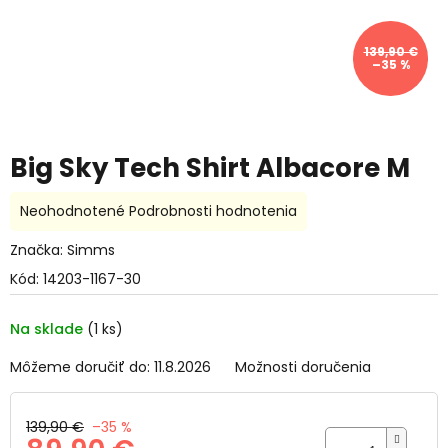
139,90 €
–35 %
Big Sky Tech Shirt Albacore M
Priemerné
Neohodnotené
Podrobnosti hodnotenia
hodnotenie
produktu
Značka:
Simms
je
Kód:
14203-1167-30
0,0
z
5
Na sklade
(1 ks)
hviezdičiek.
Môžeme doručiť do:
11.8.2026
Možnosti doručenia
139,90 €
–35 %