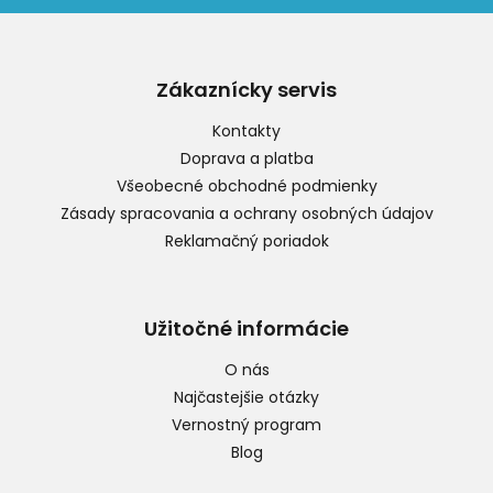
Z
á
p
Zákaznícky servis
ä
t
Kontakty
i
Doprava a platba
e
Všeobecné obchodné podmienky
Zásady spracovania a ochrany osobných údajov
Reklamačný poriadok
Užitočné informácie
O nás
Najčastejšie otázky
Vernostný program
Blog