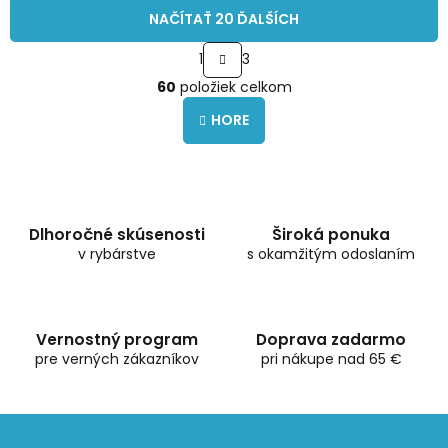
NAČÍTAŤ 20 ĎALŠÍCH
S
1
3
t
O
r
60
položiek celkom
v
á
l
n
HORE
á
k
o
d
v
a
a
c
n
i
i
e
Dlhoročné skúsenosti
Široká ponuka
e
p
v rybárstve
s okamžitým odoslaním
r
v
k
y
Vernostný program
Doprava zadarmo
v
pre verných zákazníkov
pri nákupe nad 65 €
ý
p
i
s
u