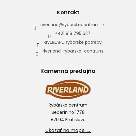
Kontakt
riverland
@
rybarskecentrum.sk
+421 918 795 627
RIVERLAND rybárske potreby
riverland_rybarske_centrum
Kamenná predajňa
Rybárske centrum
Seberíniho 1778
821 04 Bratislava
Ukázať na mape →