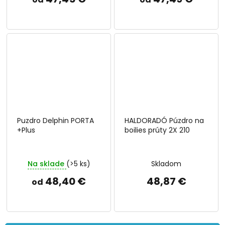
Puzdro Delphin PORTA
HALDORADÓ Púzdro na
+Plus
boilies prúty 2X 210
Na sklade
(>5 ks)
Skladom
48,40 €
48,87 €
od