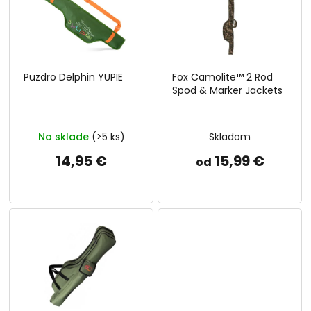
i
d
s
u
p
k
r
t
o
o
Puzdro Delphin YUPIE
Fox Camolite™ 2 Rod
d
v
Spod & Marker Jackets
u
k
t
Na sklade
(>5 ks)
Skladom
o
v
14,95 €
15,99 €
od