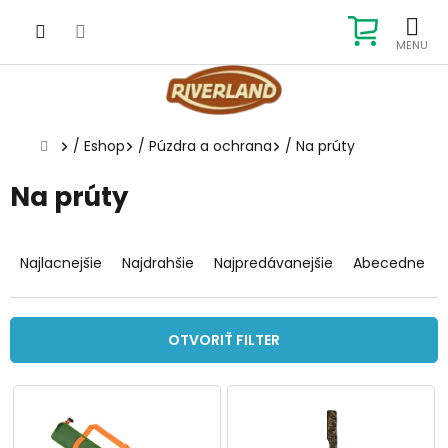
Prejsť
na
NÁKUP
obsah
KOŠÍK
Domov
/
Eshop
/
Púzdra a ochrana
/
Na prúty
Na prúty
R
a
Najlacnejšie
Najdrahšie
Najpredávanejšie
Abecedne
d
e
n
OTVORIŤ FILTER
i
e
V
p
ý
r
p
o