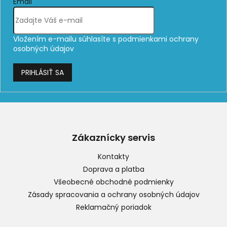
Email
Vložením e-mailu súhlasíte s
podmienkami ochrany
osobných údajov
PRIHLÁSIŤ SA
Z
á
p
Zákaznícky servis
ä
t
Kontakty
i
Doprava a platba
e
Všeobecné obchodné podmienky
Zásady spracovania a ochrany osobných údajov
Reklamačný poriadok