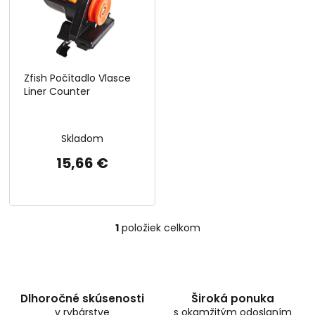
i
d
s
u
p
k
r
t
o
o
Zfish Počítadlo Vlasce
d
v
Liner Counter
u
k
t
Skladom
o
v
15,66 €
1
položiek celkom
O
v
l
á
d
Dlhoročné skúsenosti
Široká ponuka
a
v rybárstve
c
s okamžitým odoslaním