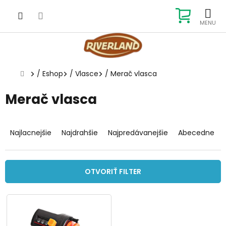
Prejsť
na
NÁKUP
obsah
KOŠÍK
Domov
/
Eshop
/
Vlasce
/
Merač vlasca
Merač vlasca
R
a
Najlacnejšie
Najdrahšie
Najpredávanejšie
Abecedne
d
e
n
OTVORIŤ FILTER
i
e
V
p
ý
r
p
o