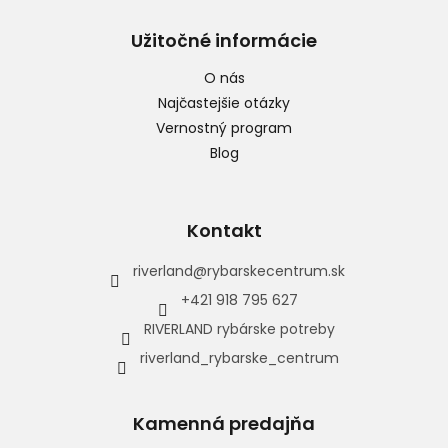
Užitočné informácie
O nás
Najčastejšie otázky
Vernostný program
Blog
Kontakt
riverland
@
rybarskecentrum.sk
+421 918 795 627
RIVERLAND rybárske potreby
riverland_rybarske_centrum
Kamenná predajňa