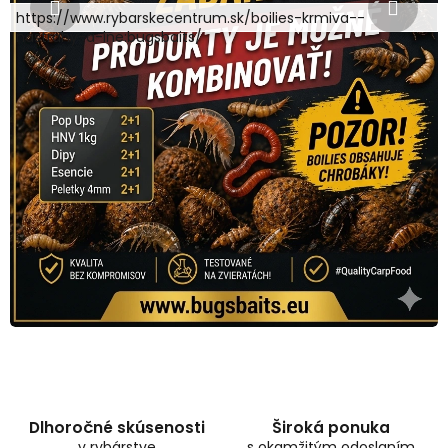
https://www.rybarskecentrum.sk/boilies-krmiva--
nastrahy-a-ine:bugsbaits/
Dlhoročné skúsenosti
Široká ponuka
v rybárstve
s okamžitým odoslaním