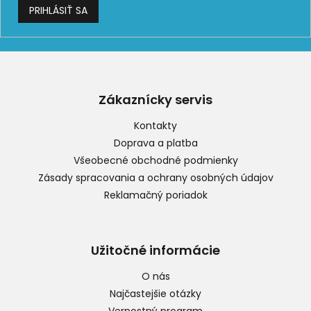
PRIHLÁSIŤ SA
Z
á
p
Zákaznícky servis
ä
t
Kontakty
i
Doprava a platba
e
Všeobecné obchodné podmienky
Zásady spracovania a ochrany osobných údajov
Reklamačný poriadok
Užitočné informácie
O nás
Najčastejšie otázky
Vernostný program