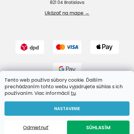
821 04 Bratislava
Ukázať na mape →
Tento web používa súbory cookie. Ďalším
prechádzaním tohto webu vyjadrujete súhlas s ich
používaním. Viac informácií
tu
.
Vytvoril Shoptet
NASTAVENIE
Copyright 2026
Riverland.sk
. Všetky práva vyhradené.
Odmietnuť
SÚHLASÍM
Upraviť nastavenie cookies