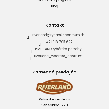
Blog
Kontakt
riverland
@
rybarskecentrum.sk
+421 918 795 627
RIVERLAND rybárske potreby
riverland_rybarske_centrum
Kamenná predajňa
Rybárske centrum
Seberíniho 1778