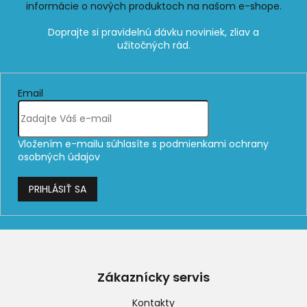
informácie o nových produktoch na našom e-shope.
Email
Vložením e-mailu súhlasíte s
podmienkami ochrany
osobných údajov
PRIHLÁSIŤ SA
Z
á
p
Zákaznícky servis
ä
t
Kontakty