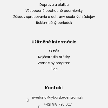
i
Doprava a platba
e
Všeobecné obchodné podmienky
Zásady spracovania a ochrany osobných údajov
Reklamačný poriadok
Užitočné informácie
O nás
Najčastejšie otázky
Vernostný program
Blog
Kontakt
riverland
@
rybarskecentrum.sk
+421 918 795 627