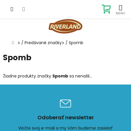
Prejsť
na
NÁKUP
obsah
KOŠÍK
Domov
/
Predávané značky
/
Spomb
Spomb
Žiadne produkty značky
Spomb
sa nenašli...
Odoberať newsletter
Vložte svoj e-mail a my Vám budeme zasielať