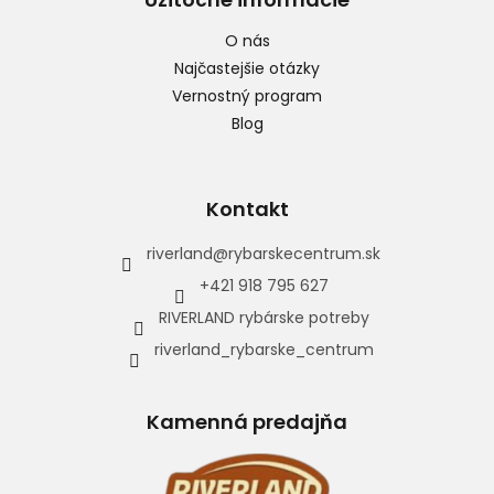
O nás
Najčastejšie otázky
Vernostný program
Blog
Kontakt
riverland
@
rybarskecentrum.sk
+421 918 795 627
RIVERLAND rybárske potreby
riverland_rybarske_centrum
Kamenná predajňa