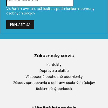
Vložením e-mailu súhlasíte s
podmienkami ochrany
osobných údajov
PRIHLÁSIŤ SA
Z
á
p
Zákaznícky servis
ä
t
Kontakty
i
Doprava a platba
e
Všeobecné obchodné podmienky
Zásady spracovania a ochrany osobných údajov
Reklamačný poriadok
Užitočné informácie