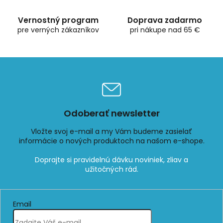
k
y
Vernostný program
Doprava zadarmo
v
pre verných zákazníkov
pri nákupe nad 65 €
ý
p
i
s
u
Odoberať newsletter
Vložte svoj e-mail a my Vám budeme zasielať
informácie o nových produktoch na našom e-shope.
Email