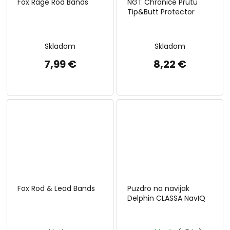
Fox Rage Rod Bands
NGT Chrániče Prutu
Tip&Butt Protector
Skladom
Skladom
7,99 €
8,22 €
Fox Rod & Lead Bands
Puzdro na navijak
Delphin CLASSA NavIQ