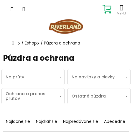
Prejsť
na
NÁKUP
obsah
KOŠÍK
Domov
/
Eshop
/
Púzdra a ochrana
Púzdra a ochrana
Na prúty
Na navijaky a cievky
Ochrana a prenos
Ostatné púzdra
prútov
R
a
Najlacnejšie
Najdrahšie
Najpredávanejšie
Abecedne
d