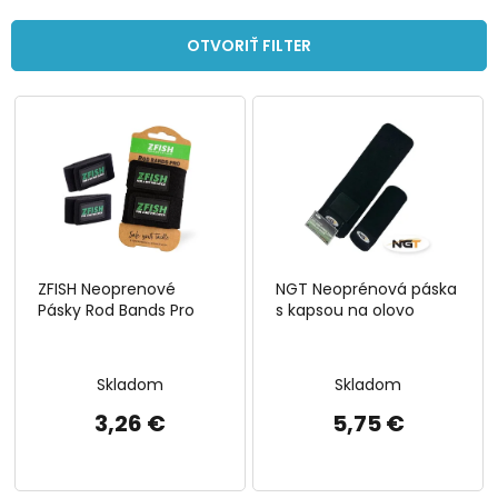
e
n
OTVORIŤ FILTER
i
e
V
p
ý
r
p
o
i
d
s
u
p
k
r
t
o
o
ZFISH Neoprenové
NGT Neoprénová páska
d
v
Pásky Rod Bands Pro
s kapsou na olovo
u
k
t
Skladom
Skladom
o
v
3,26 €
5,75 €