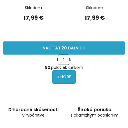
Skladom
Skladom
17,99 €
17,99 €
NAČÍTAŤ 20 ĎALŠÍCH
S
1
5
t
O
r
92
položiek celkom
v
á
l
n
HORE
á
k
o
d
v
a
a
c
n
i
i
e
Dlhoročné skúsenosti
Široká ponuka
e
p
v rybárstve
s okamžitým odoslaním
r
v