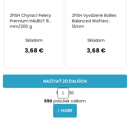
ZFISH Chytací Pelety
ZFISH Vyvážené Boilies
Premium HALIBUT 8
Balanced Wafters
mm/200 g
12mm
Skladom
Skladom
3,68 €
3,68 €
NAČÍTAŤ 20 ĎALŠÍCH
S
1
30
t
O
r
590
položiek celkom
v
á
l
n
HORE
á
k
o
d
v
a
a