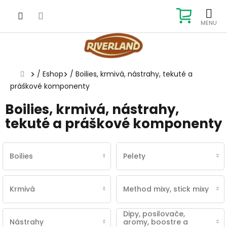
Prejsť
na
NÁKUP
obsah
KOŠÍK
Domov
/
Eshop
/
Boilies, krmivá, nástrahy, tekuté a
práškové komponenty
Boilies, krmivá, nástrahy,
tekuté a práškové komponenty
Boilies
Pelety
Krmivá
Method mixy, stick mixy
Dipy, posilovače,
Nástrahy
aromy, boostre a