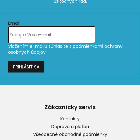
Email
Vložením e-mailu súhlasíte s
podmienkami ochrany
osobných údajov
PRIHLÁSIŤ SA
Z
á
p
Zákaznícky servis
ä
t
Kontakty
i
Doprava a platba
e
Všeobecné obchodné podmienky