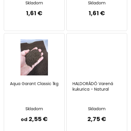
Skladom
Skladom
o
v
1,61 €
1,61 €
Aqua Garant Classic 1kg
HALDORÁDÓ Varená
kukurica - Natural
Skladom
Skladom
2,55 €
2,75 €
od