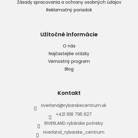
Zásady spracovania a ochrany osobných údajov
Reklamačný poriadok
Užitočné informácie
O nás
Najčastejšie otázky
Vernostný program
Blog
Kontakt
riverland
@
rybarskecentrum.sk
+421 918 795 627
RIVERLAND rybárske potreby
riverland_rybarske_centrum