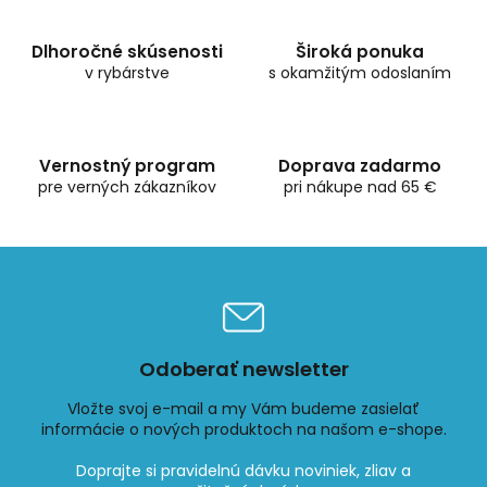
c
n
i
i
e
Dlhoročné skúsenosti
Široká ponuka
e
p
v rybárstve
s okamžitým odoslaním
r
v
k
y
Vernostný program
Doprava zadarmo
v
pre verných zákazníkov
pri nákupe nad 65 €
ý
p
i
s
u
Odoberať newsletter
Vložte svoj e-mail a my Vám budeme zasielať
informácie o nových produktoch na našom e-shope.