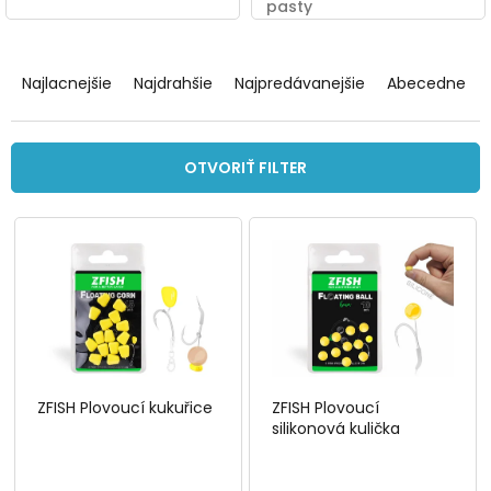
pasty
R
a
Najlacnejšie
Najdrahšie
Najpredávanejšie
Abecedne
d
e
n
OTVORIŤ FILTER
i
e
V
p
ý
r
p
o
i
d
s
u
p
k
r
t
o
o
ZFISH Plovoucí kukuřice
ZFISH Plovoucí
d
v
silikonová kulička
u
k
t