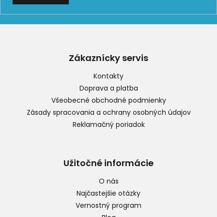
Z
á
p
Zákaznícky servis
ä
t
Kontakty
i
Doprava a platba
e
Všeobecné obchodné podmienky
Zásady spracovania a ochrany osobných údajov
Reklamačný poriadok
Užitočné informácie
O nás
Najčastejšie otázky
Vernostný program