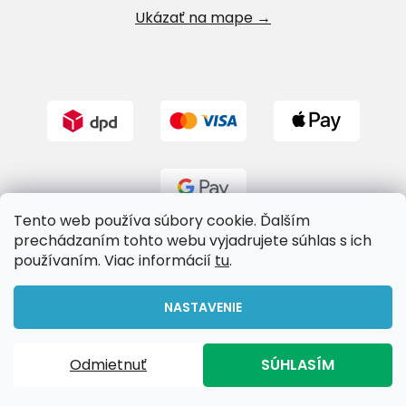
Ukázať na mape →
Tento web používa súbory cookie. Ďalším
prechádzaním tohto webu vyjadrujete súhlas s ich
používaním. Viac informácií
tu
.
Vytvoril Shoptet
NASTAVENIE
Copyright 2026
Riverland.sk
. Všetky práva vyhradené.
Odmietnuť
SÚHLASÍM
Upraviť nastavenie cookies
Doprava zadarmo pri nákupe nad 65€!