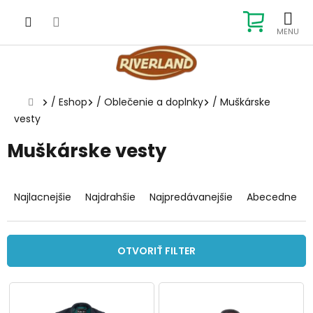
Prejsť
na
NÁKUP
obsah
KOŠÍK
Domov
/
Eshop
/
Oblečenie a doplnky
/
Muškárske
vesty
Muškárske vesty
R
a
Najlacnejšie
Najdrahšie
Najpredávanejšie
Abecedne
d
e
n
OTVORIŤ FILTER
i
e
V
p
ý
r