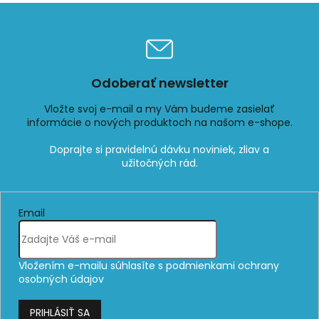
ý
p
i
s
u
Odoberať newsletter
Vložte svoj e-mail a my Vám budeme zasielať
informácie o nových produktoch na našom e-shope.
Email
Vložením e-mailu súhlasíte s
podmienkami ochrany
osobných údajov
PRIHLÁSIŤ SA