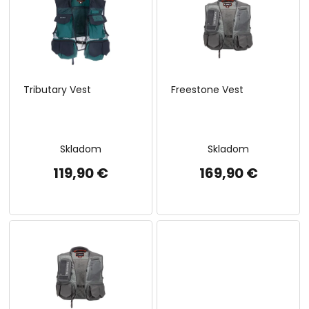
p
o
i
d
s
u
p
k
r
t
o
o
Tributary Vest
Freestone Vest
d
v
u
k
t
Skladom
Skladom
o
v
119,90 €
169,90 €