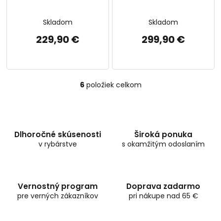
Skladom
Skladom
229,90 €
299,90 €
6
položiek celkom
O
v
l
á
d
Dlhoročné skúsenosti
Široká ponuka
a
v rybárstve
c
s okamžitým odoslaním
i
e
p
r
Vernostný program
Doprava zadarmo
v
pre verných zákazníkov
pri nákupe nad 65 €
k
y
v