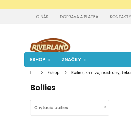
Prejsť
na
obsah
O NÁS
DOPRAVA A PLATBA
KONTAKT
ESHOP
ZNAČKY
Domov
Eshop
Boilies, krmivá, nástrahy, t
Boilies
Chytacie boilies
B
R