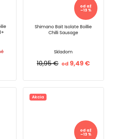
od
až
–13 %
lie
Shimano Bait Isolate Boillie
0+
Chilli Sausage
né
Skladom
10,95 €
9,49 €
od
Akcia
od
až
–13 %