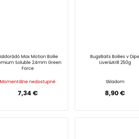
Haldorádó Max Motion Boilie
BugsBaits Boilies v Dip
emium Soluble 24mm Green
Liver&Krill 250g
Force
Momentálne nedostupné
Skladom
7,34 €
8,90 €