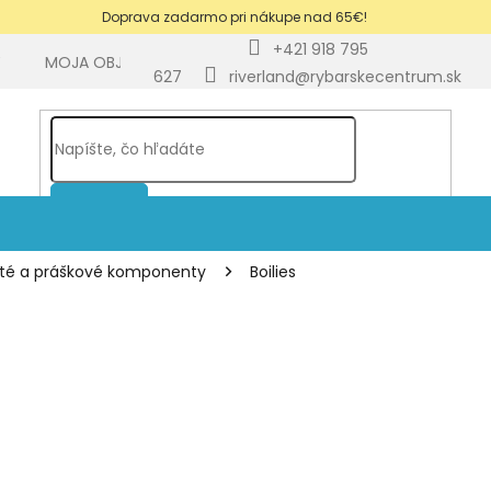
Doprava zadarmo pri nákupe nad 65€!
+421 918 795
Y
MOJA OBJEDNÁVKA
BLOG
627
riverland@rybarskecentrum.sk
HĽADAŤ
ekuté a práškové komponenty
Boilies