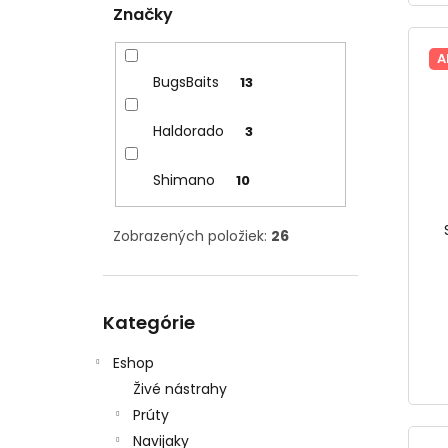
Značky
A
BugsBaits
13
Haldorado
3
Shimano
10
Zobrazených položiek:
26
Preskočiť
Kategórie
kategórie
Eshop
Živé nástrahy
Prúty
Navijaky