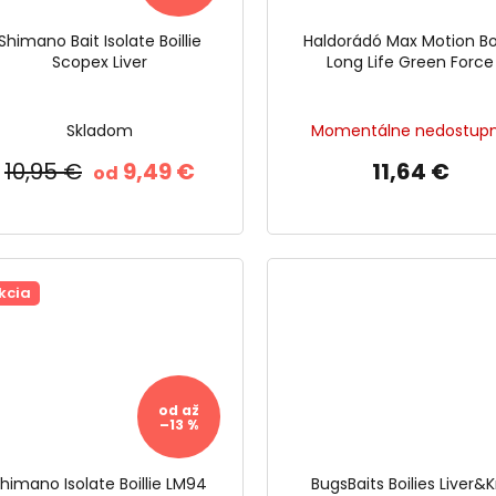
Shimano Bait Isolate Boillie
Haldorádó Max Motion Boi
Scopex Liver
Long Life Green Force
Skladom
Momentálne nedostup
10,95 €
9,49 €
11,64 €
od
kcia
od
až
–13 %
himano Isolate Boillie LM94
BugsBaits Boilies Liver&Kr