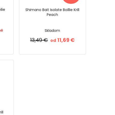
lie
Shimano Bait Isolate Boillie Krill
Peach
né
Skladom
13,49 €
11,69 €
od
ill