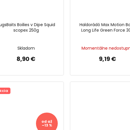
ugsBaits Boilies v Dipe Squid
Haldorádó Max Motion Boi
scopex 250g
Long Life Green Force 3
Skladom
Momentálne nedostup
8,90 €
9,19 €
kcia
od
až
–13 %