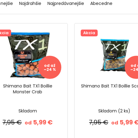
cnejšie
Najdrahšie
Najpredávanejšie
Abecedne
kcia
Akcia
od
až
od
–24 %
–24
Shimano Bait TX1 Boillie
Shimano Bait TX1 Boillie S
Monster Crab
Skladom
Skladom
(2 ks)
7,95 €
5,99 €
7,95 €
5,99 
od
od