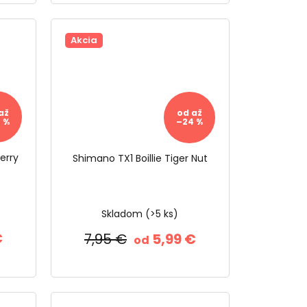
Akcia
až
od
až
 %
–24 %
erry
Shimano TX1 Boillie Tiger Nut
Skladom
(>5 ks)
€
7,95 €
5,99 €
od