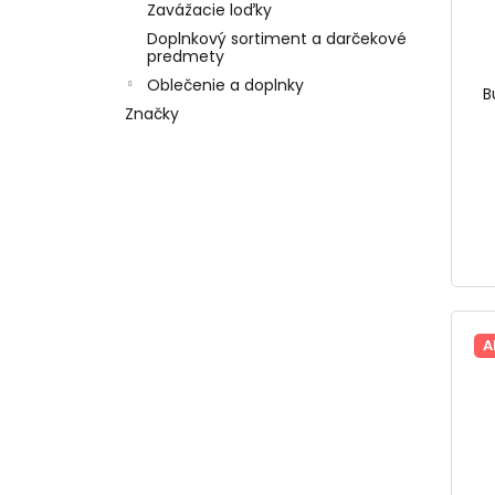
Zavážacie loďky
Doplnkový sortiment a darčekové
predmety
Oblečenie a doplnky
B
Značky
A