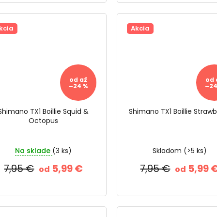
kcia
Akcia
od
až
od
–24 %
–24
Shimano TX1 Boillie Squid &
Shimano TX1 Boillie Strawb
Octopus
Na sklade
(3 ks)
Skladom
(>5 ks)
7,95 €
5,99 €
7,95 €
5,99 
od
od