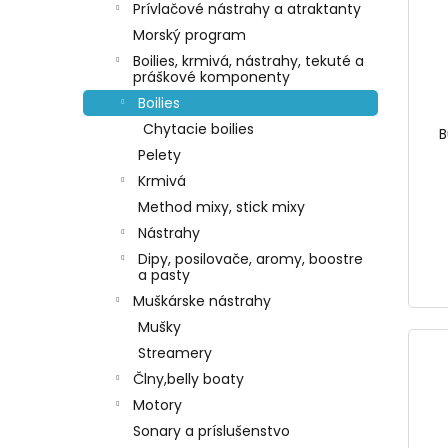
Prívlačové nástrahy a atraktanty
Morský program
Boilies, krmivá, nástrahy, tekuté a
práškové komponenty
Boilies
Chytacie boilies
B
Pelety
Krmivá
Method mixy, stick mixy
Nástrahy
Dipy, posilovače, aromy, boostre
a pasty
Muškárske nástrahy
Mušky
Streamery
Člny,belly boaty
Motory
Sonary a príslušenstvo