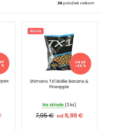
26
položiek celkom
Akcia
až
od
až
 %
–24 %
copex
Shimano TX1 Boillie Banana &
Pineapple
Na sklade
(3 ks)
€
7,95 €
5,99 €
od