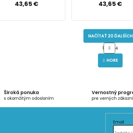
43,65 €
43,65 €
NAČÍTAŤ 20 ĎALŠÍCH
S
1
4
t
O
r
v
á
HORE
l
n
á
k
d
o
a
v
c
a
i
n
Široká ponuka
Vernostný prog
e
i
s okamžitým odoslaním
pre verných zákazn
e
p
r
v
k
Email
y
v