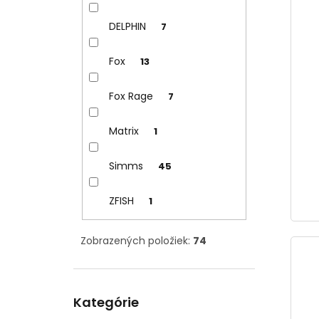
DELPHIN
7
Fox
13
Fox Rage
7
Matrix
1
Simms
45
ZFISH
1
Zobrazených položiek:
74
Preskočiť
Kategórie
kategórie