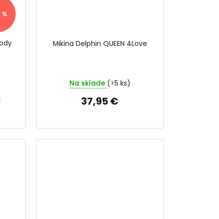
 %
oody
Mikina Delphin QUEEN 4Love
Na sklade
(>5 ks)
€
37,95 €