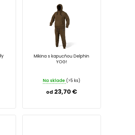
dy
Mikina s kapucňou Delphin
YOG!
Na sklade
(>5 ks)
23,70 €
od