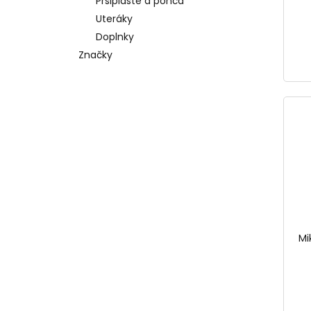
Pršiplášte a pončá
Uteráky
Doplnky
Značky
Mi