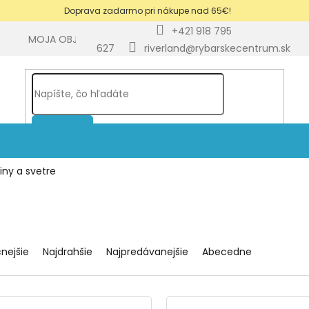
Doprava zadarmo pri nákupe nad 65€!
+421 918 795
Y
MOJA OBJEDNÁVKA
BLOG
627
riverland@rybarskecentrum.sk
HĽADAŤ
iny a svetre
cnejšie
Najdrahšie
Najpredávanejšie
Abecedne