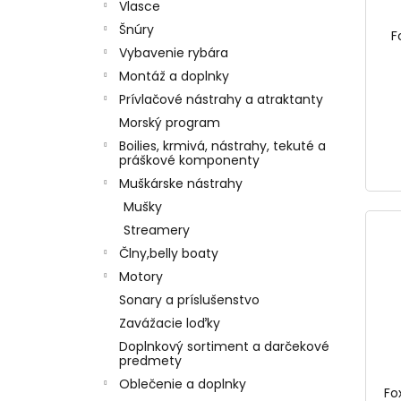
Vlasce
Šnúry
F
Vybavenie rybára
Montáž a doplnky
Prívlačové nástrahy a atraktanty
Morský program
Boilies, krmivá, nástrahy, tekuté a
práškové komponenty
Muškárske nástrahy
Mušky
Streamery
Člny,belly boaty
Motory
Sonary a príslušenstvo
Zavážacie loďky
Doplnkový sortiment a darčekové
predmety
Oblečenie a doplnky
Fo