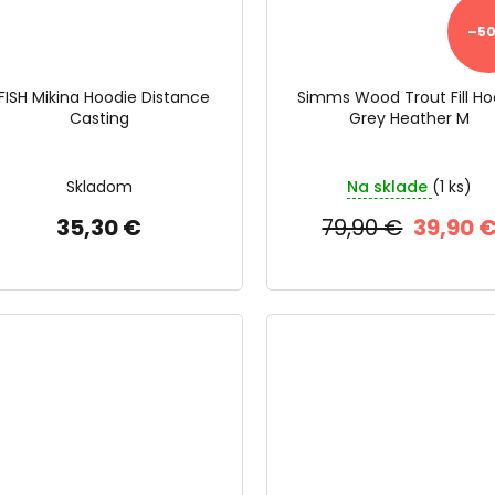
–50
FISH Mikina Hoodie Distance
Simms Wood Trout Fill H
Casting
Grey Heather M
Skladom
Na sklade
(1 ks)
35,30 €
79,90 €
39,90 