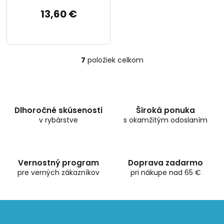
13,60 €
7
položiek celkom
O
v
l
á
d
Dlhoročné skúsenosti
Široká ponuka
a
v rybárstve
c
s okamžitým odoslaním
i
e
p
r
Vernostný program
Doprava zadarmo
v
pre verných zákazníkov
pri nákupe nad 65 €
k
y
v
ý
p