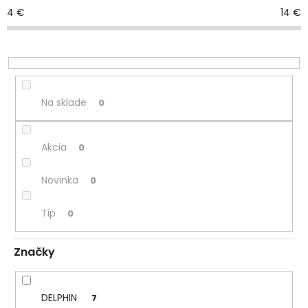
o
4
€
14
€
d
u
k
t
o
v
Na sklade
0
Akcia
0
Novinka
0
Tip
0
Značky
DELPHIN
7