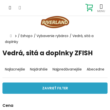
Prejsť
na
NÁKUP
obsah
KOŠÍK
Domov
/
Eshop
/
Vybavenie rybára
/
Vedrá, sitá a
doplnky
Vedrá, sitá a doplnky ZFISH
R
a
Najlacnejšie
Najdrahšie
Najpredávanejšie
Abecedne
d
e
n
ZAVRIEŤ FILTER
i
e
p
Cena
r