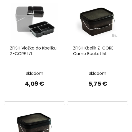
ý
p
i
s
p
r
o
ZFISH Vložka do Kbelíku
ZFISH Kbelík Z-CORE
d
Z-CORE 17L
Camo Bucket 5L
u
k
t
Skladom
Skladom
o
v
4,09 €
5,75 €