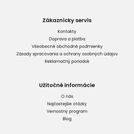
Z
á
p
Zákaznícky servis
ä
t
Kontakty
i
Doprava a platba
e
Všeobecné obchodné podmienky
Zásady spracovania a ochrany osobných údajov
Reklamačný poriadok
Užitočné informácie
O nás
Najčastejšie otázky
Vernostný program
Blog