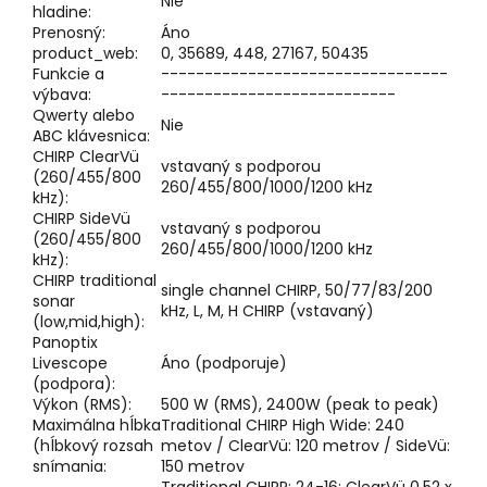
Nie
hladine:
Prenosný:
Áno
product_web:
0, 35689, 448, 27167, 50435
Funkcie a
---------------------------------
výbava:
---------------------------
Qwerty alebo
Nie
ABC klávesnica:
CHIRP ClearVü
vstavaný s podporou
(260/455/800
260/455/800/1000/1200 kHz
kHz):
CHIRP SideVü
vstavaný s podporou
(260/455/800
260/455/800/1000/1200 kHz
kHz):
CHIRP traditional
single channel CHIRP, 50/77/83/200
sonar
kHz, L, M, H CHIRP (vstavaný)
(low,mid,high):
Panoptix
Livescope
Áno (podporuje)
(podpora):
Výkon (RMS):
500 W (RMS), 2400W (peak to peak)
Maximálna hĺbka
Traditional CHIRP High Wide: 240
(hĺbkový rozsah
metov / ClearVü: 120 metrov / SideVü:
snímania:
150 metrov