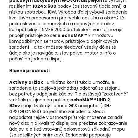
palcovým
dotykovým
WQVGA displejom
s vysokým
rozlíšením
1024 x 600
bodov (asistovaný tlačidlami) a
nízkou spotrebou 18W. Výrobca ďalej vybavil zariadenie
kvalitným procesorom pre rýchlu obsluhu a okamžité
prekreslovanie sonarových a mapových detailov.
Kompatibilný s NMEA 2000 protokolom vám umožuje
pripojiť prístroje zo série
echoMAP™
k množstvu
kompatibilných senzorov, prístrojov a doplnkových
zariadení - a tak môžete sledovať všetky dôležité
údaje ako je navigácia, stav paliva, motor a info o
počasí na jednom dispeji.
Hlavné prednosti
Aktívny držiak
- unikátna konštrukcia umožňuje
zariadenie (displejová jednotka) odobrať zo stojanu
bez potreby odpájania káblov. Tie ostávajú "zakotvené"
v držiaku stojana na palube.
echoMAP™ UHD 2
92sv
spája kvalitný sonar a GPS navigátor (10Hz
GPS/GLONASS) do jedného zariadenia. Medzi
najpodstatnejšie vlastnosti prístroja môžeme zaradiť
nový dizajn a kvalitný displej pre precízne zobrazovanie
údajov, ale tiež vstavanú celosvetovú základnú mapu
(zo satelitných snímkov). Zariadenie podporuje