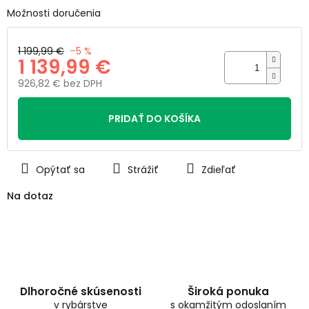
5
Možnosti doručenia
hviezdičiek.
1 199,99 €
–5 %
1 139,99 €
926,82 € bez DPH
Jednotková
cena:
PRIDAŤ DO KOŠÍKA
Opýtať sa
Strážiť
Zdieľať
Na dotaz
Dlhoročné skúsenosti
Široká ponuka
v rybárstve
s okamžitým odoslaním