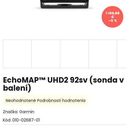
1 199,99
€
–5 %
EchoMAP™ UHD2 92sv (sonda v
balení)
Priemerné
Neohodnotené
Podrobnosti hodnotenia
hodnotenie
produktu
Značka:
Garmin
je
Kód:
010-02687-01
0,0
z