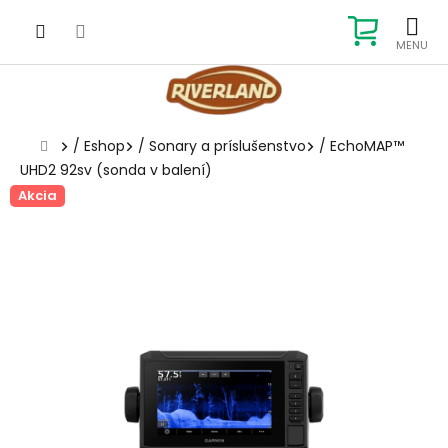
Prejsť
na
NÁKUP
obsah
KOŠÍK
Domov
/
Eshop
/
Sonary a príslušenstvo
/
EchoMAP™
UHD2 92sv (sonda v balení)
Akcia