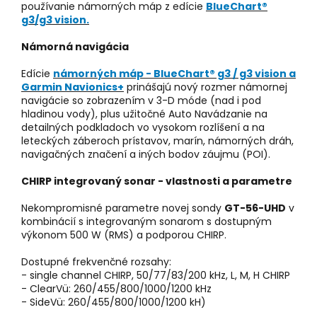
používanie námorných máp z edície
BlueChart®
g3/g3 vision.
Námorná navigácia
Edície
námorných máp - BlueChart® g3 / g3 vision a
Garmin Navionics+
prinášajú nový rozmer námornej
navigácie so zobrazením v 3-D móde (nad i pod
hladinou vody), plus užitočné Auto Navádzanie na
detailných podkladoch vo vysokom rozlíšení a na
leteckých záberoch prístavov, marín, námorných dráh,
navigačných značení a iných bodov záujmu (POI).
CHIRP integrovaný sonar - vlastnosti a parametre
Nekompromisné parametre novej sondy
GT-56-UHD
v
kombinácií s integrovaným sonarom s dostupným
výkonom 500 W (RMS) a podporou CHIRP.
Dostupné frekvenčné rozsahy:
- single channel CHIRP, 50/77/83/200 kHz, L, M, H CHIRP
- ClearVü: 260/455/800/1000/1200 kHz
- SideVü: 260/455/800/1000/1200 kH)