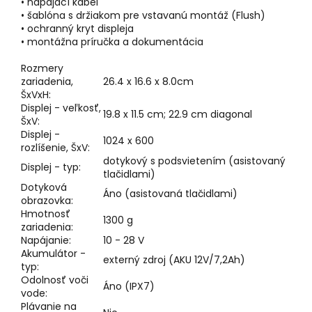
• napájací kábel
• šablóna s držiakom pre vstavanú montáž (Flush)
• ochranný kryt displeja
• montážna príručka a dokumentácia
Rozmery
zariadenia,
26.4 x 16.6 x 8.0cm
ŠxVxH:
Displej - veľkosť,
19.8 x 11.5 cm; 22.9 cm diagonal
ŠxV:
Displej -
1024 x 600
rozlíšenie, ŠxV:
dotykový s podsvietením (asistovaný
Displej - typ:
tlačidlami)
Dotyková
Áno (asistovaná tlačidlami)
obrazovka:
Hmotnosť
1300 g
zariadenia:
Napájanie:
10 - 28 V
Akumulátor -
externý zdroj (AKU 12V/7,2Ah)
typ:
Odolnosť voči
Áno (IPX7)
vode:
Plávanie na