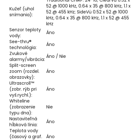
Traditional CHIRP: 24-16; ClearVü 0.52 x
52 @ 1000 kHz, 0.64 x 35 @ 800 kHz, 1.1 x
Kužeľ (uhol
52 @ 455 kHz; SideVü 0.52 x 52 @ 1000
snímania):
kHz, 0.64 x 35 @ 800 kHz, 1.1 x 52 @ 455
kHz
Senzor teploty
Áno
vody:
See-thru®
Áno
technológia:
Zvukové
Áno / Nie
alarmy/vibrácia:
Split-screen
zoom (rozdel.
Áno
obrazovky):
Ultrascroll™
(zobr. rýb pri
Áno
vyš.rychl.):
Whiteline
(zobrazenie
Nie
typu dna):
Nastaviteľná
Áno
hĺbková línia:
Teplota vody
(časový a graf.
Áno