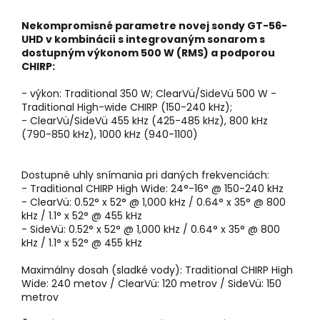
Nekompromisné parametre novej sondy
GT-56-
UHD
v kombinácií s integrovaným sonarom s
dostupným výkonom 500 W (RMS) a podporou
CHIRP:
- výkon: Traditional 350 W; ClearVü/SideVü 500 W -
Traditional High-wide CHIRP (150-240 kHz);
- ClearVü/SideVü 455 kHz (425-485 kHz), 800 kHz
(790-850 kHz), 1000 kHz (940-1100)
Dostupné uhly snímania pri daných frekvenciách:
- Traditional CHIRP High Wide: 24°-16° @ 150-240 kHz
- ClearVü: 0.52° x 52° @ 1,000 kHz / 0.64° x 35° @ 800
kHz / 1.1° x 52° @ 455 kHz
- SideVü: 0.52° x 52° @ 1,000 kHz / 0.64° x 35° @ 800
kHz / 1.1° x 52° @ 455 kHz
Maximálny dosah (sladké vody): Traditional CHIRP High
Wide: 240 metov / ClearVü: 120 metrov / SideVü: 150
metrov