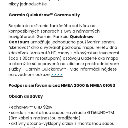
nikdy jednoduchšie.
Garmin Quickdraw™ Community
Bezplatné rozšírenie funkčného softvéru na
kompatibilných sonaroch s GPS a námorných
navigátoroch Garmin. Funkcia
Quickdraw
Contours
umožňuje jednoducho používaním sonaru
“skenovať” dno a vytvárať podrobnú mapu reliéfu dna
kdekoľvek. Vzniknuté HD mapy s hĺkovými vrstevnicami
(cca s 30cm rozostupom) ostávajú uložené ako mapa
a okamžite sú pripravené na zdielanie prostredníctvom
služby - Garmin Quickdraw™ - viac informácií nájdete
na uvednom odkaze
> > > >
Podpora sieťovania cez NMEA 2000 & NMEA 01083
Obsah dodávky
• echoMAP™ UHD 92sv
• sonda s montážnou sadou na zrkadlo GT56UHD-TM
(9m kábel s možnosťou predĺženia)
• aktívny otočno-výklopný držiak s montážnou sadou