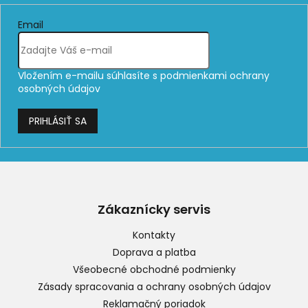
Email
Vložením e-mailu súhlasíte s
podmienkami ochrany
osobných údajov
PRIHLÁSIŤ SA
Z
á
p
Zákaznícky servis
ä
t
Kontakty
i
Doprava a platba
e
Všeobecné obchodné podmienky
Zásady spracovania a ochrany osobných údajov
Reklamačný poriadok