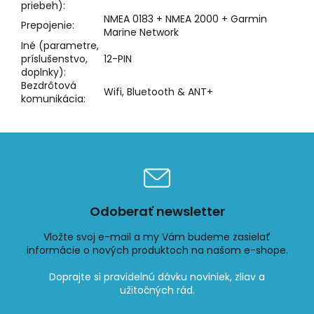
priebeh):
NMEA 0183 + NMEA 2000 + Garmin
Prepojenie:
Marine Network
Iné (parametre,
príslušenstvo,
12-PIN
doplnky):
Bezdrôtová
Wifi, Bluetooth & ANT+
komunikácia:
Odoberať newsletter
Vložte svoj e-mail a my Vám budeme zasielať
informácie o nových produktoch na našom e-shope.