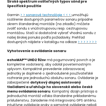
Široké spektrum voliteľných typov sónd pre
špecifické použitie
Garmin
> > sonarové technológie < < <
umožňujú
rozšírenie dostupných parametrov sonaru prípadne
okrem štandardnej montáže (na zrkadlo) môžete
zvoliť sondu s vnútrotrupovou resp. ceztrupovou
montážou. Stačí si dodatočné vybrať vhodnú sondu z
našej širokej ponuka podľa požiadavky. Prehľad
dostupných nájdete v katalógu na odkaze
> > > > > > >
Vyhotovenie a ovládanie sonaru
echoMAP™ UHD2 92sv
má pogumovaný povrch a je
kompletne vodotesný, aby odolal poveternostným
vplyvom. Kompaktné prevedenie zobrazovacej
jednotky je doplnené o zjednodušené používateľské
rozhranie pre jednoduchú obsluhu sonaru. Ovládanie je
zabezpečené
dotykový displej asistovaný
tlačidlami a uľahčuje ho slovenské alebo české
menu ovládania sonaru
. Kompatný dizajn prístroja a
jednoduchá montáž vďaka štandardne prikladanému
príslušenstvu. Zariadenie má integrovanú GPS anténu.
Intuitívne ovládacie prvky a samotné ovládanie neboli