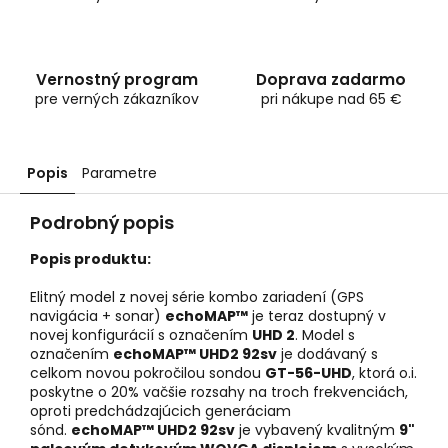
Vernostný program
Doprava zadarmo
pre verných zákazníkov
pri nákupe nad 65 €
Popis
Parametre
Podrobný popis
Popis produktu:
Elitný model z novej série kombo zariadení (GPS
navigácia + sonar)
echoMAP™
je teraz dostupný v
novej konfigurácií s označením
UHD 2
. Model s
označením
echoMAP™ UHD2 92sv
je dodávaný s
celkom novou pokročilou sondou
GT-56-UHD
, ktorá o.i.
poskytne o 20% vačšie rozsahy na troch frekvenciách,
oproti predchádzajúcich generáciam
sónd.
echoMAP™ UHD2 92sv
je vybavený kvalitným
9"