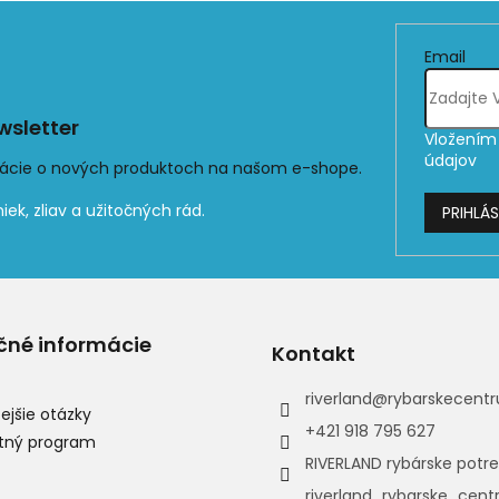
Email
sletter
Vložením 
údajov
mácie o nových produktoch na našom e-shope.
PRIHLÁS
čné informácie
Kontakt
riverland
@
rybarskecentr
ejšie otázky
+421 918 795 627
tný program
RIVERLAND rybárske potr
riverland_rybarske_cen