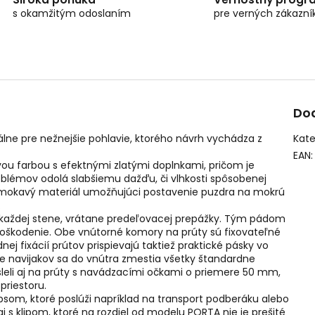
s okamžitým odoslaním
pre verných zákazní
Do
lne pre nežnejšie pohlavie, ktorého návrh vychádza z
Kate
EAN
:
vou farbou s efektnými zlatými doplnkami, pričom je
roblémov odolá slabšiemu dažďu, či vlhkosti spôsobenej
remokavý materiál umožňujúci postavenie puzdra na mokrú
.
 každej stene, vrátane predeľovacej prepážky. Tým pádom
 poškodenie. Obe vnútorné komory na prúty sú fixovateľné
j fixácií prútov prispievajú taktiež praktické pásky vo
nie navijakov sa do vnútra zmestia všetky štandardne
leli aj na prúty s navádzacími očkami o priemere 50 mm,
priestoru.
som, ktoré poslúži napríklad na transport podberáku alebo
j s klipom, ktoré na rozdiel od modelu PORTA nie je prešité