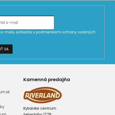
e-mailu súhlasíte s
podmienkami ochrany osobných
IŤ SA
Kamenná predajňa
um.sk
eby
Rybárske centrum
trum
Seberíniho 1778