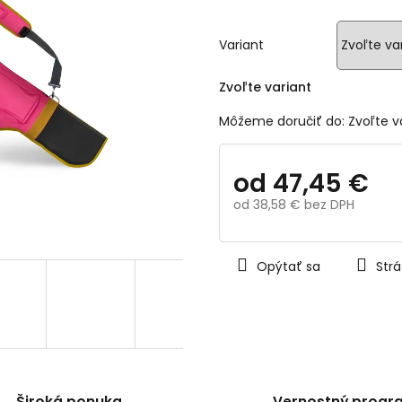
z
5
hviezdičiek.
Variant
Zvoľte variant
Môžeme doručiť do:
Zvoľte v
od
47,45 €
od
38,58 €
bez DPH
Jednotková
cena:
Opýtať sa
Strá
Široká ponuka
Vernostný progr