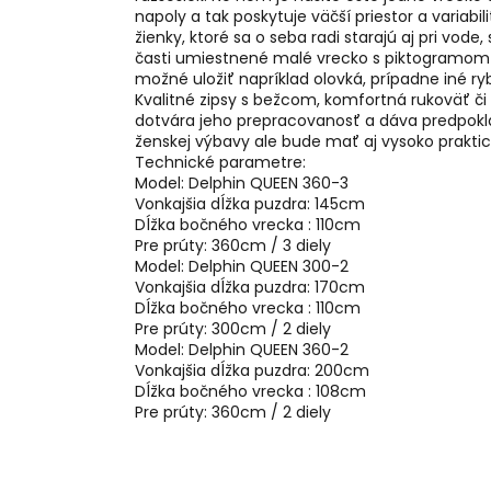
napoly a tak poskytuje väčší priestor a variabil
žienky, ktoré sa o seba radi starajú aj pri v
časti umiestnené malé vrecko s piktogramo
možné uložiť napríklad olovká, prípadne iné ry
Kvalitné zipsy s bežcom, komfortná rukoväť či
dotvára jeho prepracovanosť a dáva predpokl
ženskej výbavy ale bude mať aj vysoko praktick
Technické parametre:
Model: Delphin QUEEN 360-3
Vonkajšia dĺžka puzdra: 145cm
Dĺžka bočného vrecka : 110cm
Pre prúty: 360cm / 3 diely
Model: Delphin QUEEN 300-2
Vonkajšia dĺžka puzdra: 170cm
Dĺžka bočného vrecka : 110cm
Pre prúty: 300cm / 2 diely
Model: Delphin QUEEN 360-2
Vonkajšia dĺžka puzdra: 200cm
Dĺžka bočného vrecka : 108cm
Pre prúty: 360cm / 2 diely