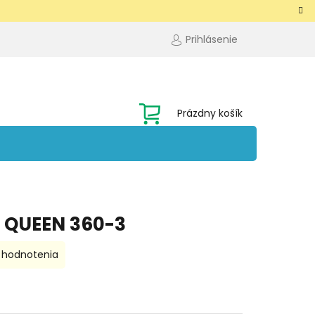
Prihlásenie
NÁKUPNÝ
Prázdny košík
KOŠÍK
n QUEEN 360-3
 hodnotenia