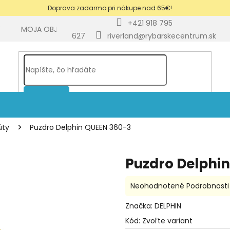
Doprava zadarmo pri nákupe nad 65€!
+421 918 795
Y
MOJA OBJEDNÁVKA
BLOG
627
riverland@rybarskecentrum.sk
HĽADAŤ
úty
Puzdro Delphin QUEEN 360-3
Puzdro Delphi
Priemerné
Neohodnotené
Podrobnosti
hodnotenie
produktu
Značka:
DELPHIN
je
Kód:
Zvoľte variant
0,0