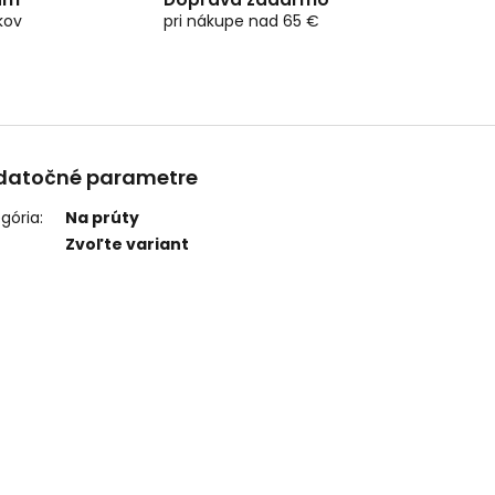
kov
pri nákupe nad 65 €
datočné parametre
gória
:
Na prúty
Zvoľte variant