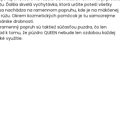
itu. Ďalšia skvelá vychytávka, ktorá určite poteší všetky
ode, sa nachádza na ramennom popruhu, kde je na mäkčenej
m rúžu. Okrem kozmetických pomôcok je tu samozrejme
bárske drobnosti.
 ramenný popruh sú taktiež súčasťou puzdra, čo len
ad k tomu, že púzdro QUEEN nebude len ozdobou každej
é využitie.