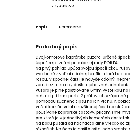
v rybárstve
Popis
Parametre
Podrobný popis
Dvojkomorové kaprárske puzdro, určené špeciá
úspešnej a veľmi populárnej rady PORTA.
Na prvý pohľad upúta svojou špecifickou ružo
vyrobené z veľmi odolnej textílie, ktorá bez p
rosou. V spodnej časti je navyše odolný, nep
zem bez toho aby došlo k jeho znehodnoteniu
Puzdro je plne polstrované 6mm výstelkou na
nehrozí pri transporte 2 prútov ich vzájomné
pomocou suchého zipsu na ich vrchu. K dôkladne
vnútri komôr. Vďaka rozšírenej časti na ulože
používané kaprárske zostavy, pričom sme mys
pre ktoré je v jednotlivých komorách dostatok 
Na boku puzdra sa nachádza dlhé vrecko so zip
rázsošiek. No ňom je našité ešte jedno vrecko a