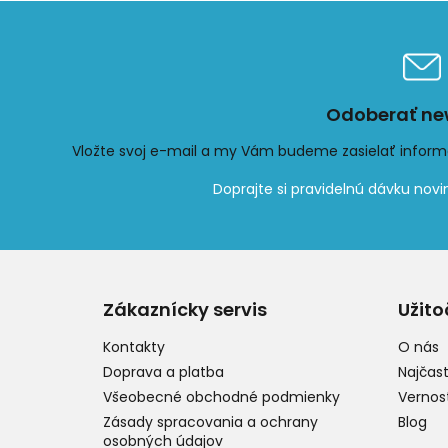
Odoberať new
Vložte svoj e-mail a my Vám budeme zasielať infor
Z
á
p
Zákaznícky servis
Užito
ä
t
Kontakty
O nás
i
Doprava a platba
Najčast
e
Všeobecné obchodné podmienky
Vernos
Zásady spracovania a ochrany
Blog
osobných údajov