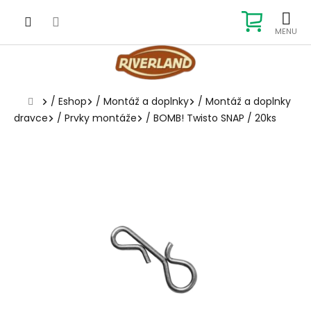
Prejsť
na
NÁKUP
obsah
KOŠÍK
Domov
/
Eshop
/
Montáž a doplnky
/
Montáž a doplnky
dravce
/
Prvky montáže
/
BOMB! Twisto SNAP / 20ks