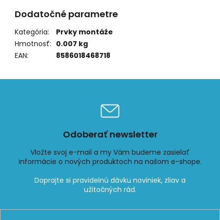
Dodatočné parametre
Kategória
:
Prvky montáže
Hmotnosť
:
0.007 kg
EAN
:
8586018468718
Odoberať newsletter
Vložte svoj e-mail a my Vám budeme zasielať
informácie o nových produktoch na našom e-shope.