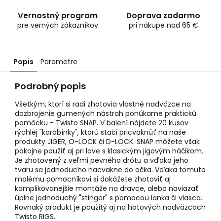
Vernostný program
Doprava zadarmo
pre verných zákazníkov
pri nákupe nad 65 €
Popis
Parametre
Podrobný popis
Všetkým, ktorí si radi zhotovia vlastné nadväzce na
dozbrojenie gumených nástrah ponúkame praktickú
pomôcku - Twisto SNAP. V balení nájdete 20 kusov
rýchlej "karabínky", ktorú stačí pricvaknúť na naše
produkty JIGER, O-LOCK či D-LOCK. SNAP môžete však
pokojne použiť aj pri love s klasickým jigovým háčikom.
Je zhotovený z veľmi pevného drôtu a vďaka jeho
tvaru sa jednoducho nacvakne do očka. Vďaka tomuto
malému pomocníkovi si dokážete zhotoviť aj
komplikovanejšie montáže na dravce, alebo naviazať
úplne jednoduchý "stinger" s pomocou lanka či vlasca.
Rovnaký produkt je použitý aj na hotových nadväzcoch
Twisto RIGS.