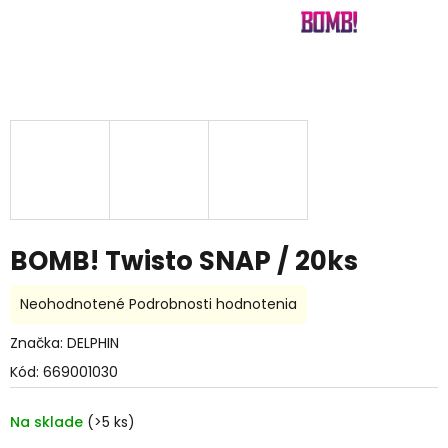
BOMB! Twisto SNAP / 20ks
Priemerné
Neohodnotené
Podrobnosti hodnotenia
hodnotenie
produktu
Značka:
DELPHIN
je
Kód:
669001030
0,0
z
5
Na sklade
(>5 ks)
hviezdičiek.