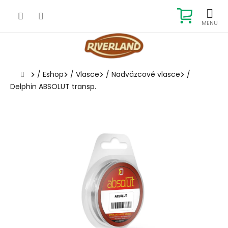
Prejsť
na
NÁKUP
obsah
KOŠÍK
Domov
/
Eshop
/
Vlasce
/
Nadväzcové vlasce
/
Delphin ABSOLUT transp.