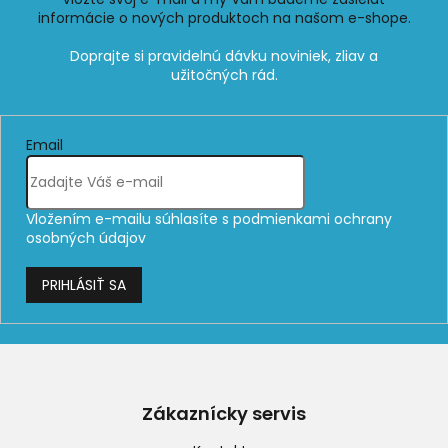
informácie o nových produktoch na našom e-shope.
Email
Vložením e-mailu súhlasíte s
podmienkami ochrany
osobných údajov
PRIHLÁSIŤ SA
Z
á
p
Zákaznícky servis
ä
t