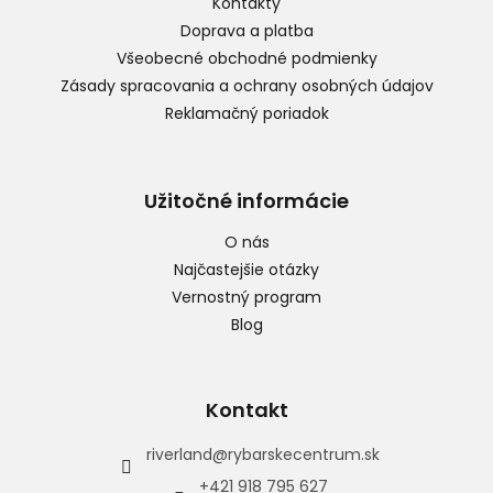
Kontakty
i
Doprava a platba
e
Všeobecné obchodné podmienky
Zásady spracovania a ochrany osobných údajov
Reklamačný poriadok
Užitočné informácie
O nás
Najčastejšie otázky
Vernostný program
Blog
Kontakt
riverland
@
rybarskecentrum.sk
+421 918 795 627