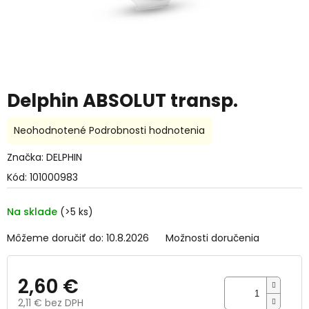
Delphin ABSOLUT transp.
Priemerné
Neohodnotené
Podrobnosti hodnotenia
hodnotenie
produktu
Značka:
DELPHIN
je
Kód:
101000983
0,0
z
5
Na sklade
(>5 ks)
hviezdičiek.
Môžeme doručiť do:
10.8.2026
Možnosti doručenia
2,60 €
2,11 € bez DPH