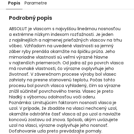
Popis
Parametre
Podrobný popis
ABSOLUT je vlascom s najvyššou lineárnou nosnosťou
a extrémne nízkym indexom rozťažnosti. Je jeden
z najsilnejších a najmenej prieťažných vlascov na trhu
vôbec. Vzhľadom na uvedené vlastnosti sa jemný
záber ryby prenáša okamžite na špičku prúta. Jeho
mimoriadne vlastnosti sú veľmi výrazné hlavne
v najtenších priemeroch. Od jadra až po povrch vlasca
má rovnaké vlastnosti, čo výrazne ovplyvňuje jeho
životnosť. V záverečnom procese výroby bol vlasec
zahriaty na presne stanovenú teplotu. Počas tohto
procesu bol povrch vlasca vyhladený, čím sa výrazne
znížil súčiniteľ povrchového trenia. Vlasec je preto
hladký s výbornou odolnosťou voči oderu.
Poznámka: Limitujúcim faktorom nosnosti vlasca je
uzol. V prípade, že zbadáte na vlasci nechcený uzol,
okamžite odstráňte časť vlasca až po uzol a naviažte
koncovú zostavu od znova. Spôsob, akým uväzujete
uzol na vlasci, výrazne ovplyvňuje jeho nosnosť.
Doťahovanie uzla preto prevádzajte pomaly.