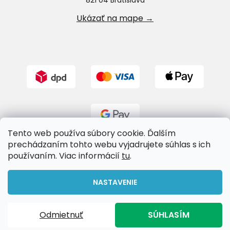
Ukázať na mape →
Tento web používa súbory cookie. Ďalším
prechádzaním tohto webu vyjadrujete súhlas s ich
používaním. Viac informácií
tu
.
Vytvoril Shoptet
NASTAVENIE
Copyright 2026
Riverland.sk
. Všetky práva vyhradené.
Odmietnuť
SÚHLASÍM
Upraviť nastavenie cookies