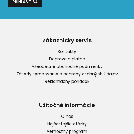
PRIHLÁSIŤ SA
Z
á
p
Zákaznícky servis
ä
t
Kontakty
i
Doprava a platba
e
Všeobecné obchodné podmienky
Zásady spracovania a ochrany osobných údajov
Reklamačný poriadok
Užitočné informácie
O nás
Najčastejšie otázky
Vernostný program