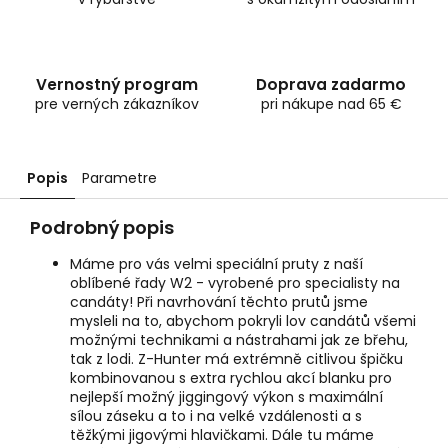
Vernostný program
Doprava zadarmo
pre verných zákazníkov
pri nákupe nad 65 €
Popis
Parametre
Podrobný popis
Máme pro vás velmi speciální pruty z naší
oblíbené řady W2 - vyrobené pro specialisty na
candáty! Při navrhování těchto prutů jsme
mysleli na to, abychom pokryli lov candátů všemi
možnými technikami a nástrahami jak ze břehu,
tak z lodi. Z-Hunter má extrémně citlivou špičku
kombinovanou s extra rychlou akcí blanku pro
nejlepší možný jiggingový výkon s maximální
sílou záseku a to i na velké vzdálenosti a s
těžkými jigovými hlavičkami. Dále tu máme