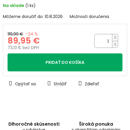
5
Na sklade
(1 ks)
hviezdičiek.
Môžeme doručiť do:
10.8.2026
Možnosti doručenia
119,90 €
–24 %
89,95 €
73,13 € bez DPH
Jednotková
cena:
PRIDAŤ DO KOŠÍKA
Opýtať sa
Strážiť
Zdieľať
Dlhoročné skúsenosti
Široká ponuka
v rybárstve
s okamžitým odoslaním