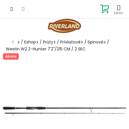
Prejsť
na
NÁKUP
obsah
KOŠÍK
Domov
/
Eshop
/
Prúty
/
Prívlačové
/
Spinové
/
Westin W2 Z-Hunter 7'2"/215 CM / 2 SEC
Akcia