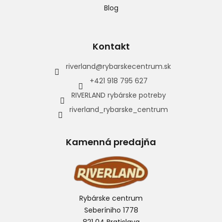
Blog
Kontakt
riverland
@
rybarskecentrum.sk
+421 918 795 627
RIVERLAND rybárske potreby
riverland_rybarske_centrum
Kamenná predajňa
Rybárske centrum
Seberíniho 1778
821 04 Bratislava