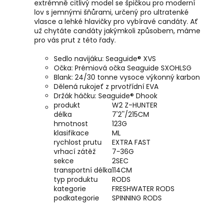
extrémně citlivý model se špičkou pro moderní
lov s jemnými šňůrami, určený pro ultratenké
vlasce a lehké hlavičky pro vybíravé candáty. Ať
už chytáte candáty jakýmkoli způsobem, máme
pro vás prut z této řady.
Sedlo navijáku: Seaguide® XVS
Očka: Prémiová očka Seaguide SXOHLSG
Blank: 24/30 tonne vysoce výkonný karbon
Dělená rukojeť z prvotřídní EVA
Držák háčku: Seaguide® Dhook
produkt
W2 Z-HUNTER
délka
7'2''/215CM
hmotnost
123G
klasifikace
ML
rychlost prutu
EXTRA FAST
vrhací zátěž
7-36G
sekce
2SEC
transportní délka
114CM
typ produktu
RODS
kategorie
FRESHWATER RODS
podkategorie
SPINNING RODS