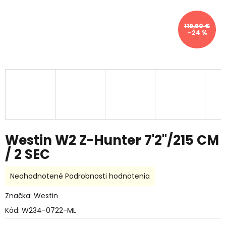
119,90 €
–24 %
Westin W2 Z-Hunter 7'2"/215 CM
/ 2 SEC
Priemerné
Neohodnotené
Podrobnosti hodnotenia
hodnotenie
produktu
Značka:
Westin
je
Kód:
W234-0722-ML
0,0
z