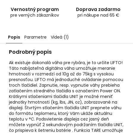
Vernostný program
Doprava zadarmo
pre verných zákazníkov
pri nákupe nad 65 €
Popis
Parametre
Videá (1)
Podrobný popis
Ak existuje dokonalá váha pre rybára, je to určite LIFTO!
Táto nabíjateľná digitálna váha umožňuje meranie
hmotnosti v rozmedzí od 10g až do 75kg s vysokou
presnosťou. LIFTO má jednoduché ovládanie pomocou
troch tlačidiel. Zapnutie, resp. vypnutie váhy prebieha
zatlačením stredného tlačidla s označením Power ON.
Krátkymi stlačeniami tlačidla UNIT je možné meniť
jednotky hmotnosti (kg, lbs, JIN, oz), zobrazované na
displeji. Štvrtým stlačením tlačidla UNIT prepnete váhu
do formátu teplomeru, ktorý Vám ukáže aktuálnu
teplotu v °C. Podsvietenie displeja cez jasný deň
môžete vypnúť 2 sekundovým podržaním tlačidla UNIT,
čo prispieva k šetreniu batérie . Funkcia TARE umožňuje