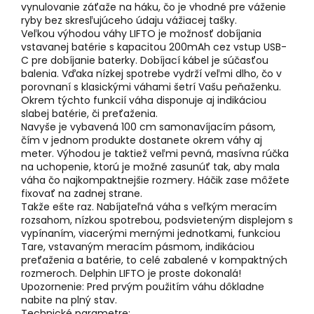
vynulovanie záťaže na háku, čo je vhodné pre váženie
ryby bez skresľujúceho údaju vážiacej tašky.
Veľkou výhodou váhy LIFTO je možnosť dobíjania
vstavanej batérie s kapacitou 200mAh cez vstup USB-
C pre dobíjanie baterky. Dobíjací kábel je súčasťou
balenia. Vďaka nízkej spotrebe vydrží veľmi dlho, čo v
porovnaní s klasickými váhami šetrí Vašu peňaženku.
Okrem týchto funkcií váha disponuje aj indikáciou
slabej batérie, či preťaženia.
Navyše je vybavená 100 cm samonavíjacím pásom,
čím v jednom produkte dostanete okrem váhy aj
meter. Výhodou je taktiež veľmi pevná, masívna rúčka
na uchopenie, ktorú je možné zasunúť tak, aby mala
váha čo najkompaktnejšie rozmery. Háčik zase môžete
fixovať na zadnej strane.
Takže ešte raz. Nabíjateľná váha s veľkým meracím
rozsahom, nízkou spotrebou, podsvieteným displejom s
vypínaním, viacerými mernými jednotkami, funkciou
Tare, vstavaným meracím pásmom, indikáciou
preťaženia a batérie, to celé zabalené v kompaktných
rozmeroch. Delphin LIFTO je proste dokonalá!
Upozornenie: Pred prvým použitím váhu dôkladne
nabite na plný stav.
Technické parametre: