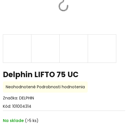
Delphin LIFTO 75 UC
Priemerné
Neohodnotené
Podrobnosti hodnotenia
hodnotenie
produktu
Značka:
DELPHIN
je
Kód:
101004314
0,0
z
5
Na sklade
(>5 ks)
hviezdičiek.