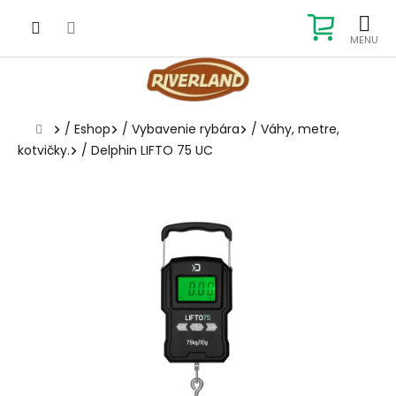
Prejsť
na
NÁKUP
obsah
KOŠÍK
Domov
/
Eshop
/
Vybavenie rybára
/
Váhy, metre,
kotvičky.
/
Delphin LIFTO 75 UC