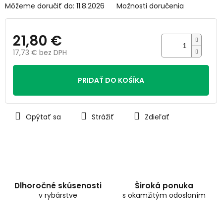
Môžeme doručiť do:
11.8.2026
Možnosti doručenia
21,80 €
17,73 € bez DPH
Jednotková
cena:
PRIDAŤ DO KOŠÍKA
Opýtať sa
Strážiť
Zdieľať
Dlhoročné skúsenosti
Široká ponuka
v rybárstve
s okamžitým odoslaním