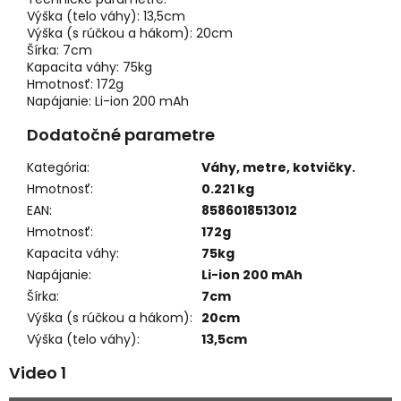
Výška (telo váhy): 13,5cm
Výška (s rúčkou a hákom): 20cm
Šírka: 7cm
Kapacita váhy: 75kg
Hmotnosť: 172g
Napájanie: Li-ion 200 mAh
Dodatočné parametre
Kategória
:
Váhy, metre, kotvičky.
Hmotnosť
:
0.221 kg
EAN
:
8586018513012
Hmotnosť
:
172g
Kapacita váhy
:
75kg
Napájanie
:
Li-ion 200 mAh
Šírka
:
7cm
Výška (s rúčkou a hákom)
:
20cm
Výška (telo váhy)
:
13,5cm
Video 1