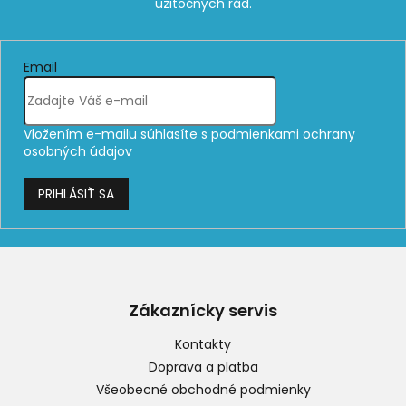
Email
Vložením e-mailu súhlasíte s
podmienkami ochrany
osobných údajov
PRIHLÁSIŤ SA
Z
á
p
Zákaznícky servis
ä
t
Kontakty
i
Doprava a platba
e
Všeobecné obchodné podmienky