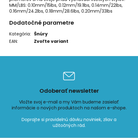
MM/LBS: 0.10mm/15lbs, 0.12mm/19.1lbs, 0.14mm/22lbs,
0.16mm/24.2lbs, 0.18mm/28.6lbs, 0.20mm/33lbs
Dodatočné parametre
Kategória
:
Šnúry
EAN
:
Zvoľte variant
Odoberať newsletter
Vložte svoj e-mail a my Vám budeme zasielať
informácie o nových produktoch na našom e-shope.