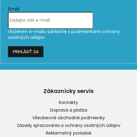
Email
Vložením e-mailu súhlasíte s
podmienkami ochrany
osobných údajov
PRIHLÁSIŤ SA
Z
á
p
Zákaznícky servis
ä
t
Kontakty
i
Doprava a platba
e
Všeobecné obchodné podmienky
Zásady spracovania a ochrany osobných údajov
Reklamačný poriadok