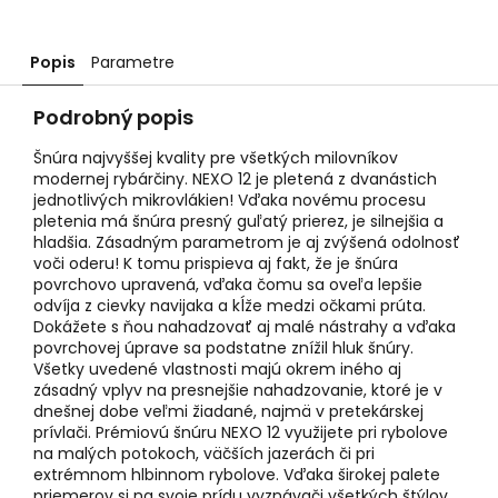
Popis
Parametre
Podrobný popis
Šnúra najvyššej kvality pre všetkých milovníkov
modernej rybárčiny. NEXO 12 je pletená z dvanástich
jednotlivých mikrovlákien! Vďaka novému procesu
pletenia má šnúra presný guľatý prierez, je silnejšia a
hladšia. Zásadným parametrom je aj zvýšená odolnosť
voči oderu! K tomu prispieva aj fakt, že je šnúra
povrchovo upravená, vďaka čomu sa oveľa lepšie
odvíja z cievky navijaka a kĺže medzi očkami prúta.
Dokážete s ňou nahadzovať aj malé nástrahy a vďaka
povrchovej úprave sa podstatne znížil hluk šnúry.
Všetky uvedené vlastnosti majú okrem iného aj
zásadný vplyv na presnejšie nahadzovanie, ktoré je v
dnešnej dobe veľmi žiadané, najmä v pretekárskej
prívlači. Prémiovú šnúru NEXO 12 využijete pri rybolove
na malých potokoch, väčších jazerách či pri
extrémnom hlbinnom rybolove. Vďaka širokej palete
priemerov si na svoje prídu vyznávači všetkých štýlov.