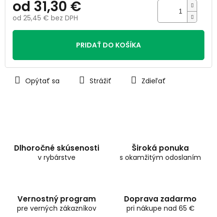
od
31,30 €
od
25,45 €
bez DPH
Jednotková
cena:
PRIDAŤ DO KOŠÍKA
Opýtať sa
Strážiť
Zdieľať
Dlhoročné skúsenosti
Široká ponuka
v rybárstve
s okamžitým odoslaním
Vernostný program
Doprava zadarmo
pre verných zákazníkov
pri nákupe nad 65 €