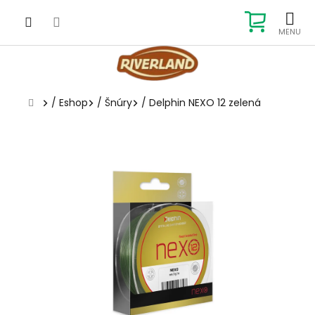
Prejsť
na
NÁKUP
obsah
KOŠÍK
Domov
/
Eshop
/
Šnúry
/
Delphin NEXO 12 zelená