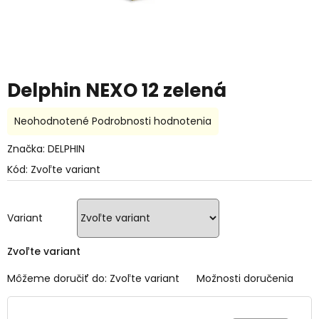
Delphin NEXO 12 zelená
Priemerné
Neohodnotené
Podrobnosti hodnotenia
hodnotenie
produktu
Značka:
DELPHIN
je
Kód:
Zvoľte variant
0,0
z
5
hviezdičiek.
Variant
Zvoľte variant
Môžeme doručiť do:
Zvoľte variant
Možnosti doručenia