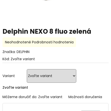
Delphin NEXO 8 fluo zelená
Priemerné
Neohodnotené
Podrobnosti hodnotenia
hodnotenie
produktu
Značka:
DELPHIN
je
Kód:
Zvoľte variant
0,0
z
5
hviezdičiek.
Variant
Zvoľte variant
Môžeme doručiť do:
Zvoľte variant
Možnosti doručenia