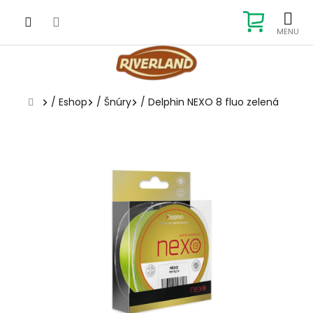
Prejsť
na
NÁKUP
obsah
KOŠÍK
Domov
/
Eshop
/
Šnúry
/
Delphin NEXO 8 fluo zelená