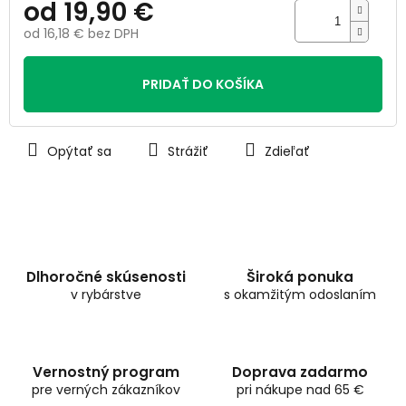
od
19,90 €
od
16,18 €
bez DPH
Jednotková
cena:
PRIDAŤ DO KOŠÍKA
Opýtať sa
Strážiť
Zdieľať
Dlhoročné skúsenosti
Široká ponuka
v rybárstve
s okamžitým odoslaním
Vernostný program
Doprava zadarmo
pre verných zákazníkov
pri nákupe nad 65 €