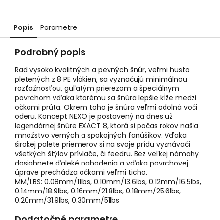
Popis
Parametre
Podrobný popis
Rad vysoko kvalitných a pevných šnúr, veľmi husto
pletených z 8 PE vlákien, sa vyznačujú minimálnou
rozťažnosťou, guľatým prierezom a špeciálnym
povrchom vďaka ktorému sa šnúra lepšie kĺže medzi
očkami prúta. Okrem toho je šnúra veľmi odolná voči
oderu. Koncept NEXO je postavený na dnes už
legendárnej šnúre EXACT 8, ktorá si počas rokov našla
množstvo verných a spokojných fanúšikov. Vďaka
širokej palete priemerov si na svoje prídu vyznávači
všetkých štýlov prívlače, či feedru. Bez veľkej námahy
dosiahnete ďaleké nahodenia a vďaka povrchovej
úprave prechádza očkami veľmi ticho.
MM/LBS: 0.08mm/11lbs, 0.10mm/13.6lbs, 0.12mm/16.5lbs,
0.14mm/18.9lbs, 0.16mm/21.8lbs, 0.18mm/25.6lbs,
0.20mm/31.9lbs, 0.30mm/51lbs
Dodatočné parametre