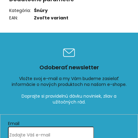
Kategória
:
Šnúry
EAN
:
Zvoľte variant
Odoberať newsletter
Vložte svoj e-mail a my Vám budeme zasielať
informácie o nových produktoch na našom e-shope.
Email