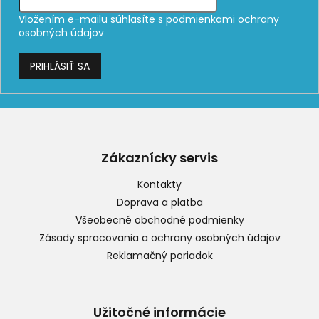
Vložením e-mailu súhlasíte s
podmienkami ochrany
osobných údajov
PRIHLÁSIŤ SA
Z
á
p
Zákaznícky servis
ä
t
Kontakty
i
Doprava a platba
e
Všeobecné obchodné podmienky
Zásady spracovania a ochrany osobných údajov
Reklamačný poriadok
Užitočné informácie