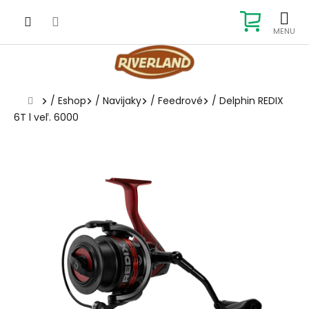
Prejsť
na
NÁKUP
obsah
KOŠÍK
Domov
/
Eshop
/
Navijaky
/
Feedrové
/
Delphin REDIX
6T l veľ. 6000