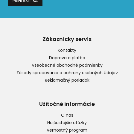
PRIHLÁSIŤ SA
Z
á
p
Zákaznícky servis
ä
t
Kontakty
i
Doprava a platba
e
Všeobecné obchodné podmienky
Zásady spracovania a ochrany osobných údajov
Reklamačný poriadok
Užitočné informácie
O nás
Najčastejšie otázky
Vernostný program