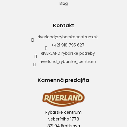
Blog
Kontakt
riverland
@
rybarskecentrum.sk
+421 918 795 627
RIVERLAND rybárske potreby
riverland_rybarske_centrum
Kamenná predajňa
Rybárske centrum
Seberíniho 1778
821 04 Bratislava