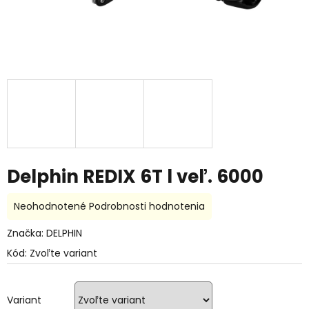
Delphin REDIX 6T l veľ. 6000
Priemerné
Neohodnotené
Podrobnosti hodnotenia
hodnotenie
produktu
Značka:
DELPHIN
je
Kód:
Zvoľte variant
0,0
z
5
hviezdičiek.
Variant