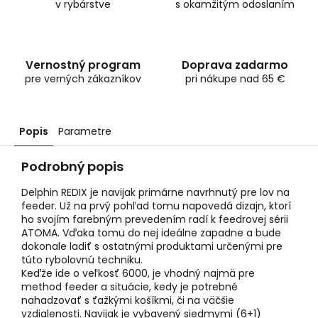
v rybárstve
s okamžitým odoslaním
Vernostný program
Doprava zadarmo
pre verných zákazníkov
pri nákupe nad 65 €
Popis
Parametre
Podrobný popis
Delphin REDIX je navijak primárne navrhnutý pre lov na
feeder. Už na prvý pohľad tomu napovedá dizajn, ktorí
ho svojím farebným prevedením radí k feedrovej sérii
ATOMA. Vďaka tomu do nej ideálne zapadne a bude
dokonale ladiť s ostatnými produktami určenými pre
túto rybolovnú techniku.
Keďže ide o veľkosť 6000, je vhodný najmä pre
method feeder a situácie, kedy je potrebné
nahadzovať s ťažkými košíkmi, či na väčšie
vzdialenosti. Navijak je vybavený siedmymi (6+1)