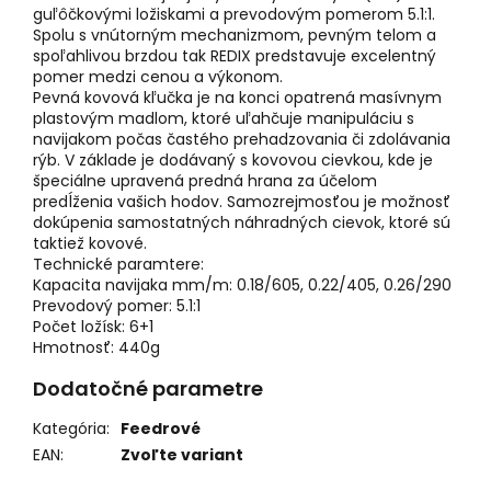
guľôčkovými ložiskami a prevodovým pomerom 5.1:1.
Spolu s vnútorným mechanizmom, pevným telom a
spoľahlivou brzdou tak REDIX predstavuje excelentný
pomer medzi cenou a výkonom.
Pevná kovová kľučka je na konci opatrená masívnym
plastovým madlom, ktoré uľahčuje manipuláciu s
navijakom počas častého prehadzovania či zdolávania
rýb. V základe je dodávaný s kovovou cievkou, kde je
špeciálne upravená predná hrana za účelom
predĺženia vašich hodov. Samozrejmosťou je možnosť
dokúpenia samostatných náhradných cievok, ktoré sú
taktiež kovové.
Technické paramtere:
Kapacita navijaka mm/m: 0.18/605, 0.22/405, 0.26/290
Prevodový pomer: 5.1:1
Počet ložísk: 6+1
Hmotnosť: 440g
Dodatočné parametre
Kategória
:
Feedrové
EAN
:
Zvoľte variant