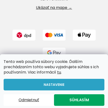
Ukázať na mape →
Tento web používa súbory cookie. Ďalším
prechádzaním tohto webu vyjadrujete súhlas s ich
používaním. Viac informácií
tu
.
Vytvoril Shoptet
NASTAVENIE
Copyright 2026
Riverland.sk
. Všetky práva vyhradené.
Odmietnuť
SÚHLASÍM
Upraviť nastavenie cookies
Doprava zadarmo pri nákupe nad 65€!