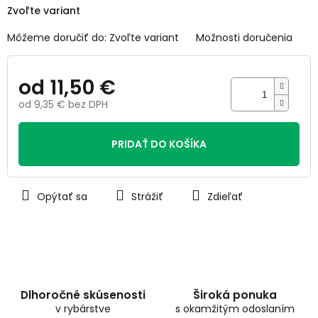
Zvoľte variant
Môžeme doručiť do:
Zvoľte variant
Možnosti doručenia
od
11,50 €
od
9,35 €
bez DPH
Jednotková
cena:
PRIDAŤ DO KOŠÍKA
Opýtať sa
Strážiť
Zdieľať
Dlhoročné skúsenosti
Široká ponuka
v rybárstve
s okamžitým odoslaním