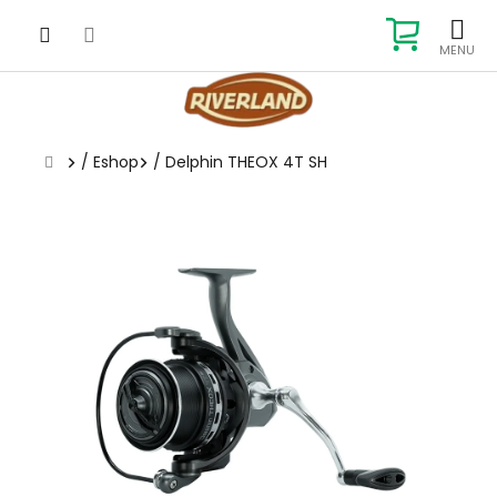
Prejsť
na
NÁKUP
obsah
KOŠÍK
Domov
/
Eshop
/
Delphin THEOX 4T SH