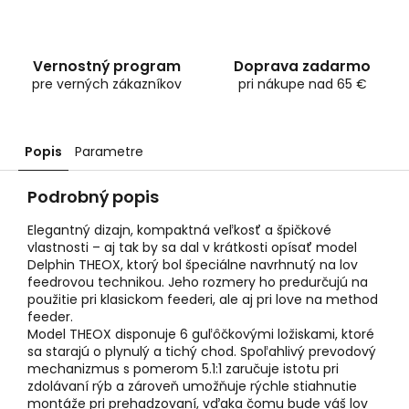
Vernostný program
Doprava zadarmo
pre verných zákazníkov
pri nákupe nad 65 €
Popis
Parametre
Podrobný popis
Elegantný dizajn, kompaktná veľkosť a špičkové
vlastnosti – aj tak by sa dal v krátkosti opísať model
Delphin THEOX, ktorý bol špeciálne navrhnutý na lov
feedrovou technikou. Jeho rozmery ho predurčujú na
použitie pri klasickom feederi, ale aj pri love na method
feeder.
Model THEOX disponuje 6 guľôčkovými ložiskami, ktoré
sa starajú o plynulý a tichý chod. Spoľahlivý prevodový
mechanizmus s pomerom 5.1:1 zaručuje istotu pri
zdolávaní rýb a zároveň umožňuje rýchle stiahnutie
montáže pri prehadzovaní, vďaka čomu bude váš lov