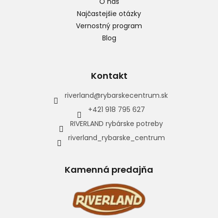
O nás
Najčastejšie otázky
Vernostný program
Blog
Kontakt
riverland
@
rybarskecentrum.sk
+421 918 795 627
RIVERLAND rybárske potreby
riverland_rybarske_centrum
Kamenná predajňa