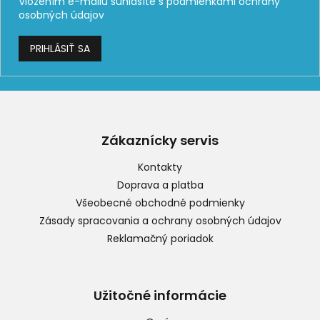
Vložením e-mailu súhlasíte s
podmienkami ochrany
osobných údajov
PRIHLÁSIŤ SA
Z
á
p
Zákaznícky servis
ä
t
Kontakty
i
Doprava a platba
e
Všeobecné obchodné podmienky
Zásady spracovania a ochrany osobných údajov
Reklamačný poriadok
Užitočné informácie