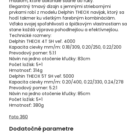
madlom, ktoré dokonale sadne do ruky.
Elegantný tmavý dizajn s jemnými striebornými
prvkami robí z modelu Delphin THEOX navijak, ktorý sa
hodí takmer ku všetkým farebným kombináciám.
Vďaka svojej spoľahlivosti a špičkovým vlastnostiam sa
stane každá výprava pohodlnejšou a efektívnejšou.
Technické rozmery:
Delphin THEOX 4T SH veľ. 4000
Kapacita cievky mm/m: 0.18/309, 0.20/250, 0.22/200
Prevodový pomer: 5.1:1
Návin na jedno otočenie kľučky: 83cm
Počet ložísk: 5+1
Hmotnosť: 314g
Delphin THEOX 5T SH veľ. 5000
Kapacita cievky mm/m: 0.20/400, 0.22/330, 0.24/278
Prevodový pomer: 5.2:1
Návin na jedno otočenie kľučky: 85cm
Počet ložísk: 5+1
Hmotnosť: 380g
Foto 360
Dodatočné parametre