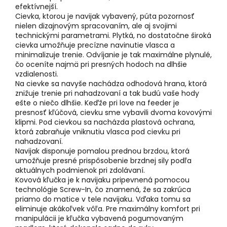
efektívnejší.
Cievka, ktorou je navijak vybavený, púta pozornosť
nielen dizajnovým spracovaním, ale aj svojimi
technickými parametrami. Plytká, no dostatočne široká
cievka umožňuje precízne navinutie vlasca a
minimalizuje trenie. Odvíjanie je tak maximálne plynulé,
čo oceníte najmä pri presných hodoch na dlhšie
vzdialenosti.
Na cievke sa navyše nachádza odhodová hrana, ktorá
znižuje trenie pri nahadzovaní a tak budú vaše hody
ešte o niečo dlhšie. Keďže pri love na feeder je
presnosť kľúčová, cievku sme vybavili dvoma kovovými
klipmi. Pod cievkou sa nacházda plastová ochrana,
ktorá zabraňuje vniknutiu vlasca pod cievku pri
nahadzovaní.
Navijak disponuje pomalou prednou brzdou, ktorá
umožňuje presné prispôsobenie brzdnej sily podľa
aktuálnych podmienok pri zdolávaní.
Kovová kľučka je k navijaku pripevnená pomocou
technológie Screw-In, čo znamená, že sa zakrúca
priamo do matice v tele navijaku. Vďaka tomu sa
eliminuje akákoľvek vôľa. Pre maximálny komfort pri
manipulácii je kľučka vybavená pogumovaným