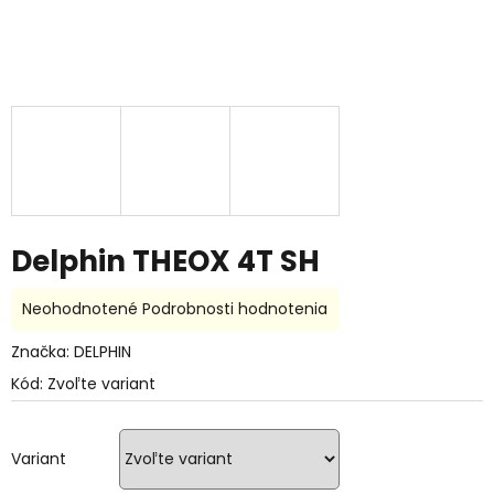
Delphin THEOX 4T SH
Priemerné
Neohodnotené
Podrobnosti hodnotenia
hodnotenie
produktu
Značka:
DELPHIN
je
Kód:
Zvoľte variant
0,0
z
5
hviezdičiek.
Variant