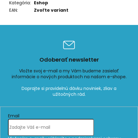
Kategória
:
Eshop
EAN
:
Zvoľte variant
Odoberať newsletter
Vložte svoj e-mail a my Vám budeme zasielať
informácie o nových produktoch na našom e-shope.
Email