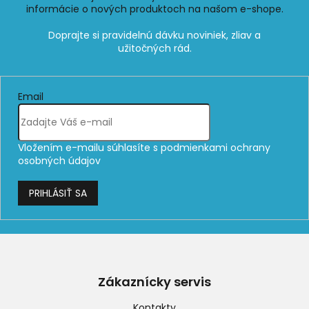
informácie o nových produktoch na našom e-shope.
Email
Vložením e-mailu súhlasíte s
podmienkami ochrany
osobných údajov
PRIHLÁSIŤ SA
Z
á
p
Zákaznícky servis
ä
t
Kontakty