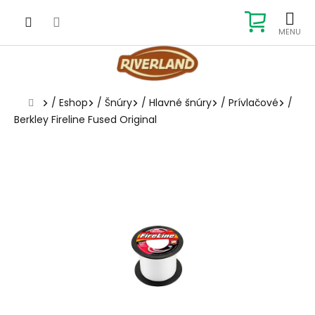
Prejsť
na
NÁKUP
obsah
KOŠÍK
Domov
/
Eshop
/
Šnúry
/
Hlavné šnúry
/
Prívlačové
/
Berkley Fireline Fused Original