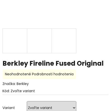
Berkley Fireline Fused Original
Priemerné
Neohodnotené
Podrobnosti hodnotenia
hodnotenie
produktu
Značka:
Berkley
je
Kód:
Zvoľte variant
0,0
z
5
hviezdičiek.
Variant