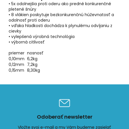
• 5x odolnejšia proti oderu ako predné konkurenčné
pletené šnúry
• 8 vlákien poskytuje bezkonkurenčnú húževnatosť a
odolnosť proti oderu
• vďaka hladkosti dochádza k plynulému odvíjaniu z
cievky
• vylepšená výrobná technológia
• výborná citlivosť
priemer
nosnosť
0,10mm
6,2kg
0,12mm
7,2kg
0,15mm
8,30kg
Odoberať newsletter
Vložte svoj e-mail a my Vám budeme zasielať