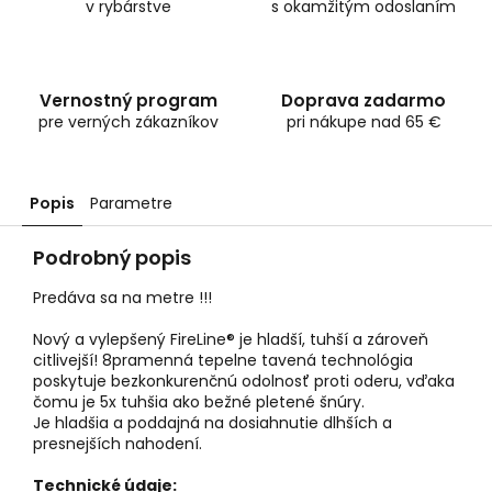
v rybárstve
s okamžitým odoslaním
Vernostný program
Doprava zadarmo
pre verných zákazníkov
pri nákupe nad 65 €
Popis
Parametre
Podrobný popis
Predáva sa na metre !!!
Nový a vylepšený FireLine® je hladší, tuhší a zároveň
citlivejší! 8pramenná tepelne tavená technológia
poskytuje bezkonkurenčnú odolnosť proti oderu, vďaka
čomu je 5x tuhšia ako bežné pletené šnúry.
Je hladšia a poddajná na dosiahnutie dlhších a
presnejších nahodení.
Technické údaje: