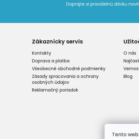
Z
á
p
Zákaznícky servis
Užito
ä
t
Kontakty
O nás
i
Doprava a platba
Najčast
e
Všeobecné obchodné podmienky
Vernos
Zásady spracovania a ochrany
Blog
osobných údajov
Reklamačný poriadok
Tento web 