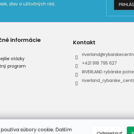
PRIHLÁS
čné informácie
Kontakt
riverland
@
rybarskecentr
ejšie otázky
+421 918 795 627
tný program
RIVERLAND rybárske potr
riverland_rybarske_cen
používa súbory cookie. Ďalším
Odmietnuť