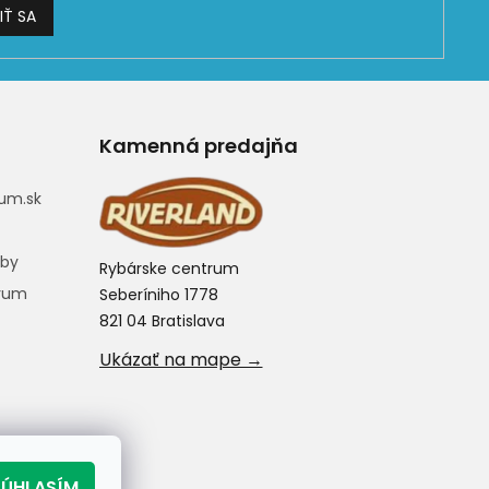
IŤ SA
Kamenná predajňa
um.sk
eby
Rybárske centrum
trum
Seberíniho 1778
821 04 Bratislava
Ukázať na mape →
SÚHLASÍM