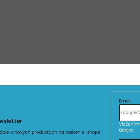
Email
sletter
Vložením 
údajov
mácie o nových produktoch na našom e-shope.