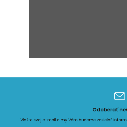
Odoberať new
Vložte svoj e-mail a my Vám budeme zasielať infor