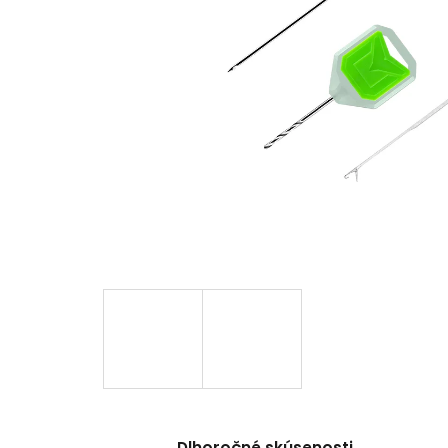
Dlhoročné skúsenosti