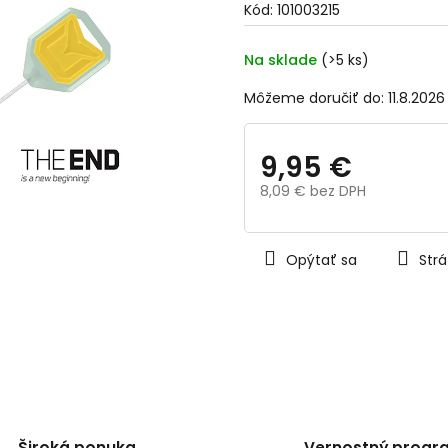
Kód:
101003215
0,0
z
5
Na sklade
(>5 ks)
hviezdičiek.
Môžeme doručiť do:
11.8.2026
9,95 €
8,09 € bez DPH
Jednotková
cena:
Opýtať sa
Strá
Široká ponuka
Vernostný progr