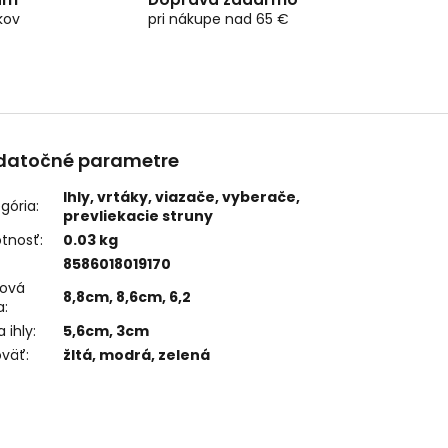
kov
pri nákupe nad 65 €
datočné parametre
Ihly, vrtáky, viazače, vyberače,
gória
:
prevliekacie struny
tnosť
:
0.03 kg
8586018019170
ková
8,8cm, 8,6cm, 6,2
a
:
a ihly
:
5,6cm, 3cm
oväť
:
žltá, modrá, zelená