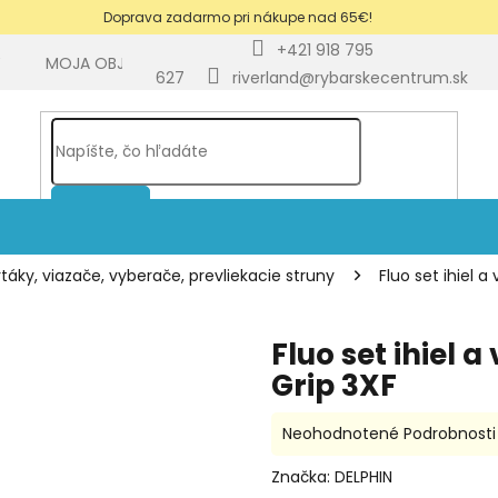
Doprava zadarmo pri nákupe nad 65€!
+421 918 795
Y
MOJA OBJEDNÁVKA
BLOG
627
riverland@rybarskecentrum.sk
HĽADAŤ
vrtáky, viazače, vyberače, prevliekacie struny
Fluo set ihiel 
Fluo set ihiel 
Grip 3XF
Priemerné
Neohodnotené
Podrobnosti
hodnotenie
produktu
Značka:
DELPHIN
je