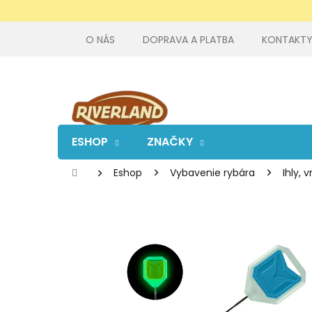
Prejsť
na
obsah
O NÁS
DOPRAVA A PLATBA
KONTAKT
ESHOP
ZNAČKY
Domov
Eshop
Vybavenie rybára
Ihly, 