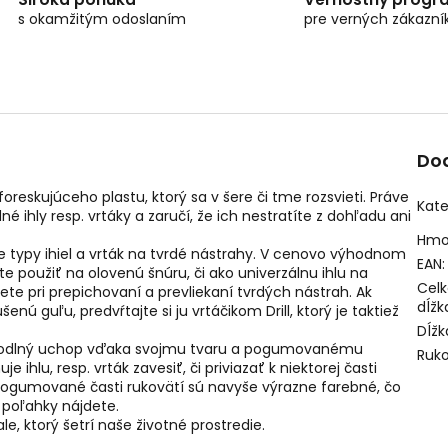
s okamžitým odoslaním
pre verných zákazní
Do
oreskujúceho plastu, ktorý sa v šere či tme rozsvieti. Práve
Kate
é ihly resp. vrtáky a zaručí, že ich nestratíte z dohľadu ani
Hmo
šie typy ihiel a vrták na tvrdé nástrahy. V cenovo výhodnom
EAN
:
e použiť na olovenú šnúru, či ako univerzálnu ihlu na
Cel
te pri prepichovaní a prevliekaní tvrdých nástrah. Ak
dĺžk
ú guľu, predvŕtajte si ju vrtáčikom Drill, ktorý je taktiež
Dĺžk
hodlný uchop vďaka svojmu tvaru a pogumovanému
Ruk
hlu, resp. vrták zavesiť, či priviazať k niektorej časti
y pogumované časti rukovätí sú navyše výrazne farebné, čo
 poľahky nájdete.
, ktorý šetrí naše životné prostredie.