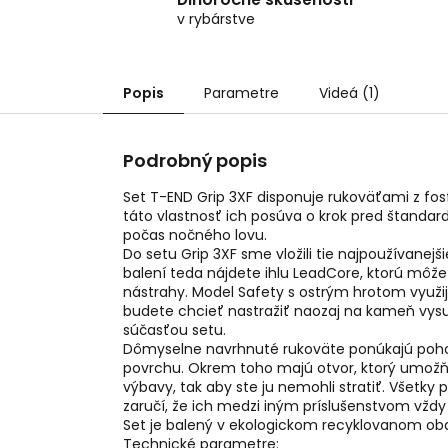
v rybárstve
Popis
Parametre
Videá (1)
Podrobný popis
Set T-END Grip 3XF disponuje rukoväťami z fosf
táto vlastnosť ich posúva o krok pred štandardn
počas nočného lovu.
Do setu Grip 3XF sme vložili tie najpoužívanej
balení teda nájdete ihlu LeadCore, ktorú môžet
nástrahy. Model Safety s ostrým hrotom využije
budete chcieť nastražiť naozaj na kameň vysušen
súčasťou setu.
Dômyselne navrhnuté rukoväte ponúkajú po
povrchu. Okrem toho majú otvor, ktorý umožňuje i
výbavy, tak aby ste ju nemohli stratiť. Všetk
zaručí, že ich medzi iným príslušenstvom vždy
Set je balený v ekologickom recyklovanom obale
Technické parametre: