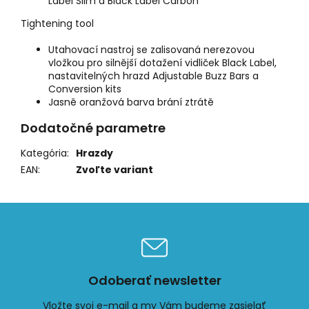
Label Slim a Black Label Carbon
Tightening tool
Utahovací nastroj se zalisovaná nerezovou
vložkou pro silnější dotažení vidliček Black Label,
nastavitelných hrazd Adjustable Buzz Bars a
Conversion kits
Jasně oranžová barva brání ztrátě
Dodatočné parametre
Kategória
:
Hrazdy
EAN
:
Zvoľte variant
Odoberať newsletter
Vložte svoj e-mail a my Vám budeme zasielať