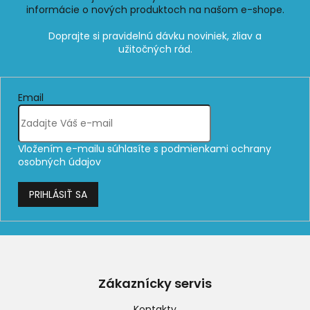
informácie o nových produktoch na našom e-shope.
Email
Vložením e-mailu súhlasíte s
podmienkami ochrany
osobných údajov
PRIHLÁSIŤ SA
Z
á
p
Zákaznícky servis
ä
t
Kontakty