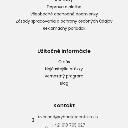
i
Doprava a platba
e
Všeobecné obchodné podmienky
Zásady spracovania a ochrany osobných údajov
Reklamačný poriadok
Užitočné informácie
O nás
Najčastejšie otázky
Vernostný program
Blog
Kontakt
riverland
@
rybarskecentrum.sk
+421 918 795 627