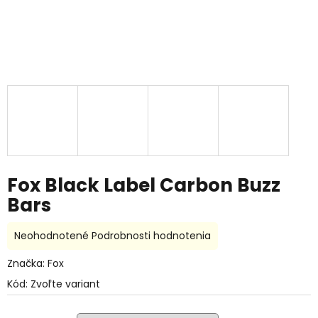
Fox Black Label Carbon Buzz
Bars
Priemerné
Neohodnotené
Podrobnosti hodnotenia
hodnotenie
produktu
Značka:
Fox
je
Kód:
Zvoľte variant
0,0
z
5