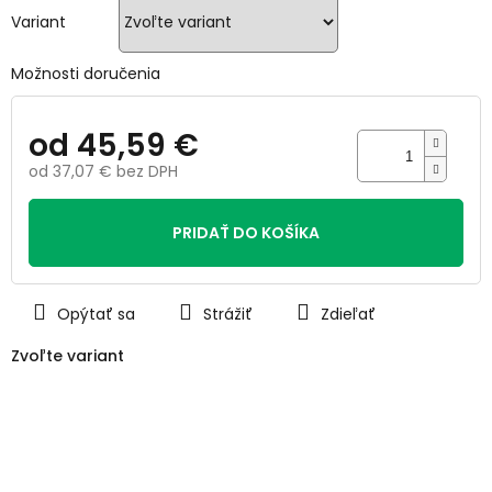
hviezdičiek.
Variant
Možnosti doručenia
od
45,59 €
od
37,07 €
bez DPH
Jednotková
cena:
PRIDAŤ DO KOŠÍKA
Opýtať sa
Strážiť
Zdieľať
Zvoľte variant