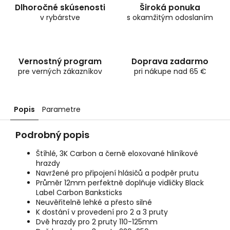
Dlhoročné skúsenosti
Široká ponuka
v rybárstve
s okamžitým odoslaním
Vernostný program
Doprava zadarmo
pre verných zákazníkov
pri nákupe nad 65 €
Popis
Parametre
Podrobný popis
Štíhlé, 3K Carbon a černě eloxované hliníkové
hrazdy
Navržené pro připojení hlásičů a podpěr prutu
Průměr 12mm perfektně doplňuje vidličky Black
Label Carbon Banksticks
Neuvěřitelně lehké a přesto silné
K dostání v provedení pro 2 a 3 pruty
Dvě hrazdy pro 2 pruty 110-125mm