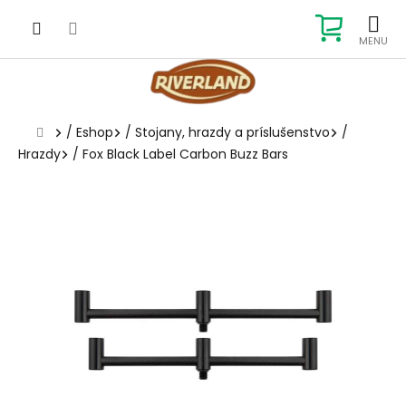
Prejsť
na
NÁKUP
obsah
KOŠÍK
Domov
/
Eshop
/
Stojany, hrazdy a príslušenstvo
/
Hrazdy
/
Fox Black Label Carbon Buzz Bars