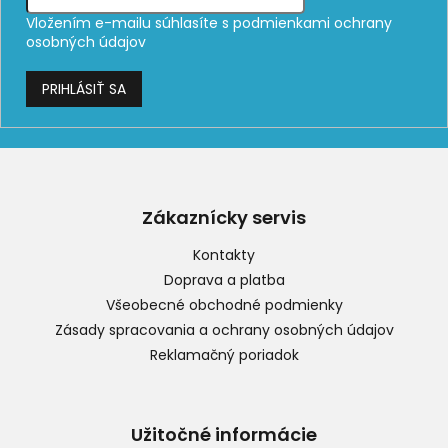
Vložením e-mailu súhlasíte s
podmienkami ochrany
osobných údajov
PRIHLÁSIŤ SA
Z
á
p
Zákaznícky servis
ä
t
Kontakty
i
Doprava a platba
e
Všeobecné obchodné podmienky
Zásady spracovania a ochrany osobných údajov
Reklamačný poriadok
Užitočné informácie