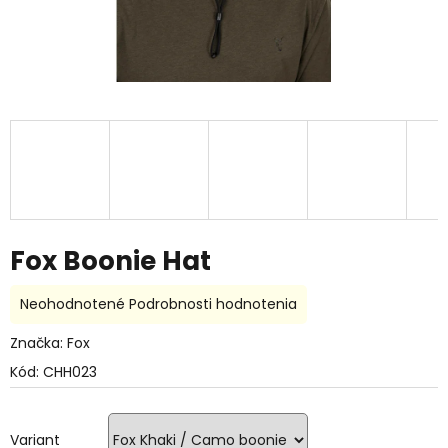
Fox Boonie Hat
Priemerné
Neohodnotené
Podrobnosti hodnotenia
hodnotenie
produktu
Značka:
Fox
je
Kód:
CHH023
0,0
z
5
hviezdičiek.
Variant