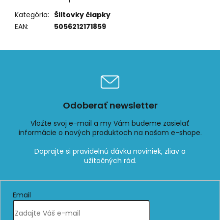
Kategória
:
Šiltovky čiapky
EAN
:
5056212171859
Odoberať newsletter
Vložte svoj e-mail a my Vám budeme zasielať
informácie o nových produktoch na našom e-shope.
Email