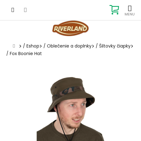
Prejsť
na
NÁKUP
obsah
KOŠÍK
Domov
/
Eshop
/
Oblečenie a doplnky
/
Šiltovky čiapky
/
Fox Boonie Hat