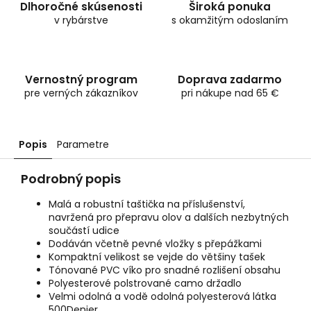
Dlhoročné skúsenosti
Široká ponuka
v rybárstve
s okamžitým odoslaním
Vernostný program
Doprava zadarmo
pre verných zákazníkov
pri nákupe nad 65 €
Popis
Parametre
Podrobný popis
Malá a robustní taštička na příslušenství,
navržená pro přepravu olov a dalších nezbytných
součástí udice
Dodáván včetně pevné vložky s přepážkami
Kompaktní velikost se vejde do většiny tašek
Tónované PVC víko pro snadné rozlišení obsahu
Polyesterové polstrované camo držadlo
Velmi odolná a vodě odolná polyesterová látka
500Denier