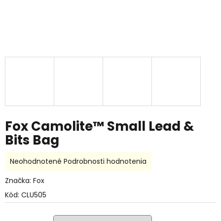
Fox Camolite™ Small Lead &
Bits Bag
Priemerné
Neohodnotené
Podrobnosti hodnotenia
hodnotenie
produktu
Značka:
Fox
je
Kód:
CLU505
0,0
z
5