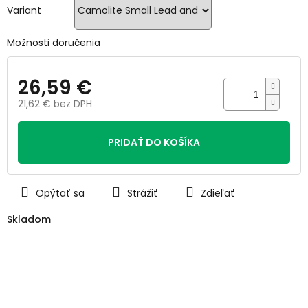
hviezdičiek.
Variant
Možnosti doručenia
26,59 €
21,62 € bez DPH
Jednotková
cena:
PRIDAŤ DO KOŠÍKA
Opýtať sa
Strážiť
Zdieľať
Skladom