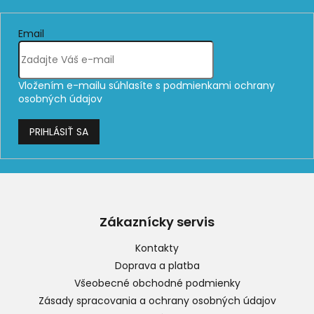
Email
Vložením e-mailu súhlasíte s
podmienkami ochrany
osobných údajov
PRIHLÁSIŤ SA
Z
á
p
Zákaznícky servis
ä
t
Kontakty
i
Doprava a platba
e
Všeobecné obchodné podmienky
Zásady spracovania a ochrany osobných údajov