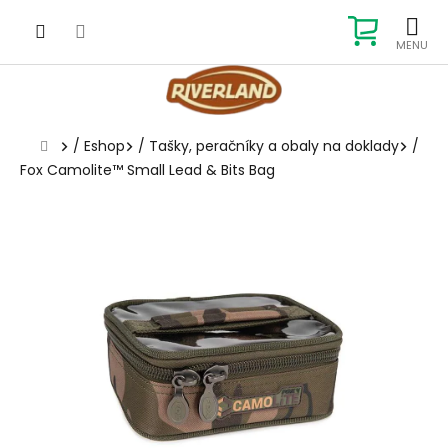
Prejsť
na
NÁKUP
obsah
KOŠÍK
Domov
/
Eshop
/
Tašky, peračníky a obaly na doklady
/
Fox Camolite™ Small Lead & Bits Bag