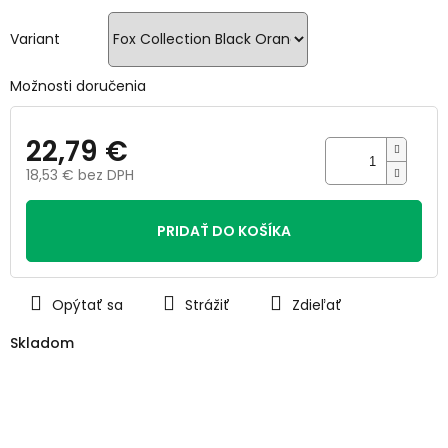
5
hviezdičiek.
Variant
Možnosti doručenia
22,79 €
18,53 € bez DPH
Jednotková
cena:
PRIDAŤ DO KOŠÍKA
Opýtať sa
Strážiť
Zdieľať
Skladom