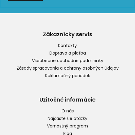
Z
á
p
Zákaznícky servis
ä
t
Kontakty
i
Doprava a platba
e
Všeobecné obchodné podmienky
Zásady spracovania a ochrany osobných údajov
Reklamačný poriadok
Užitočné informácie
O nás
Najčastejšie otázky
Vernostný program
Blog