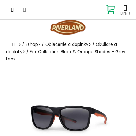
Prejsť
na
NÁKUP
obsah
KOŠÍK
Domov
/
Eshop
/
Oblečenie a doplnky
/
Okuliare a
doplnky
/
Fox Collection Black & Orange Shades – Grey
Lens