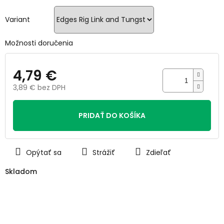
5
hviezdičiek.
Variant
Možnosti doručenia
4,79 €
3,89 € bez DPH
Jednotková
cena:
PRIDAŤ DO KOŠÍKA
Opýtať sa
Strážiť
Zdieľať
Skladom