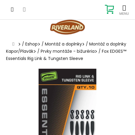
Prejsť
na
NÁKUP
obsah
KOŠÍK
Domov
/
Eshop
/
Montáž a doplnky
/
Montáž a doplnky
Kapor/Plavák
/
Prvky montáže - bižuréria
/
Fox EDGES™
Essentials Rig Link & Tungsten Sleeve