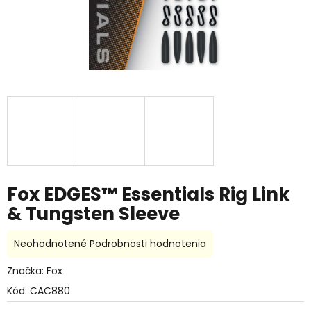
Fox EDGES™ Essentials Rig Link
& Tungsten Sleeve
Priemerné
Neohodnotené
Podrobnosti hodnotenia
hodnotenie
produktu
Značka:
Fox
je
Kód:
CAC880
0,0
z