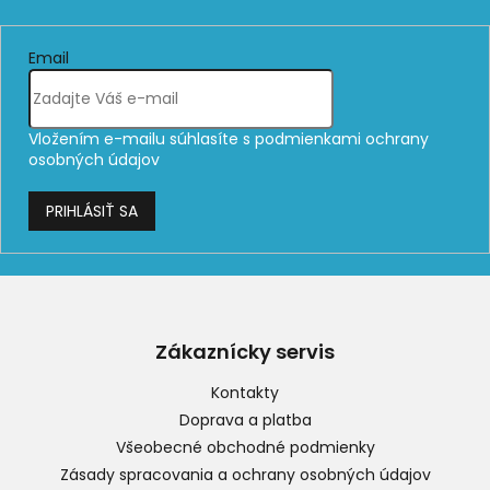
Email
Vložením e-mailu súhlasíte s
podmienkami ochrany
osobných údajov
PRIHLÁSIŤ SA
Z
á
p
Zákaznícky servis
ä
t
Kontakty
i
Doprava a platba
e
Všeobecné obchodné podmienky
Zásady spracovania a ochrany osobných údajov