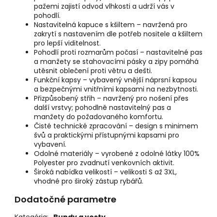
pažemi zajistí odvod vlhkosti a udrží vás v
pohodlí.
Nastavitelná kapuce s kšiltem – navržená pro
zakrytí s nastavením dle potřeb nositele a kšiltem
pro lepší viditelnost.
Pohodlí proti rozmarům počasí – nastavitelné pas
a manžety se stahovacími pásky a zipy pomáhá
utěsnit oblečení proti větru a dešti.
Funkční kapsy – vybavený vnější náprsní kapsou
a bezpečnými vnitřními kapsami na nezbytnosti.
Přizpůsobený střih – navržený pro nošení přes
další vrstvy; pohodlně nastavitelný pas a
manžety do požadovaného komfortu.
Čisté technické zpracování – design s minimem
švů a praktickými přístupnými kapsami pro
vybavení.
Odolné materiály – vyrobené z odolné látky 100%
Polyester pro zvadnutí venkovních aktivit.
Široká nabídka velikostí – velikosti S až 3XL,
vhodné pro široký zástup rybářů.
Dodatočné parametre