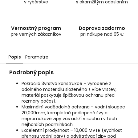
v rybárstve
s okamžitým odoslaním
Vernostný program
Doprava zadarmo
pre verných zákazníkov
pri nákupe nad 65 €
Popis
Parametre
Podrobný popis
Pokročilá 3vrstvá konstrukce – vyrobené z
odolného materiálu složeného z více vrstev,
materiál poskytuje špičkovou ochranu před
rozmary počasí.
Maximální voděodolná ochrana – vodní sloupec
20,000mm, kompletně podlepené švy a
nepromokavé zipy vás udrží v suchu i v těch
nejhorších podmínkách.
Excelentní prodyšnost – 10,000 MVTR (Rychlost
přenosu vodní páry) a odvětrávací zipy pod