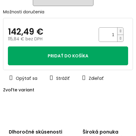
Možnosti doručenia
142,49 €
115,84 € bez DPH
Jednotková
cena:
PRIDAŤ DO KOŠÍKA
Opýtať sa
Strážiť
Zdieľať
Zvoľte variant
Dlhoročné skúsenosti
Široká ponuka