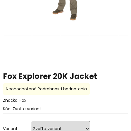
Fox Explorer 20K Jacket
Priemerné
Neohodnotené
Podrobnosti hodnotenia
hodnotenie
produktu
Značka:
Fox
je
Kód:
Zvoľte variant
0,0
z
5
hviezdičiek.
Variant