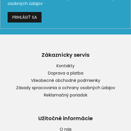
osobných údajov
PRIHLÁSIŤ SA
Z
á
p
Zákaznícky servis
ä
t
Kontakty
i
Doprava a platba
e
Všeobecné obchodné podmienky
Zásady spracovania a ochrany osobných údajov
Reklamačný poriadok
Užitočné informácie
O nás