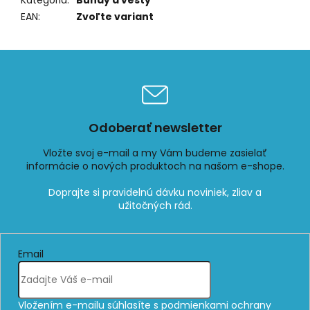
Kategória
:
Bundy a vesty
EAN
:
Zvoľte variant
Odoberať newsletter
Vložte svoj e-mail a my Vám budeme zasielať
informácie o nových produktoch na našom e-shope.
Email
Vložením e-mailu súhlasíte s
podmienkami ochrany