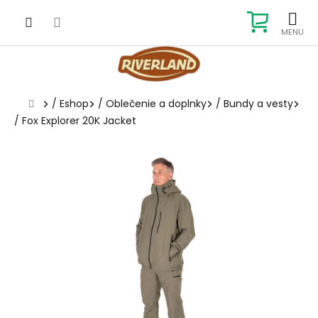
Prejsť
na
NÁKUP
obsah
KOŠÍK
Domov
/
Eshop
/
Oblečenie a doplnky
/
Bundy a vesty
/
Fox Explorer 20K Jacket