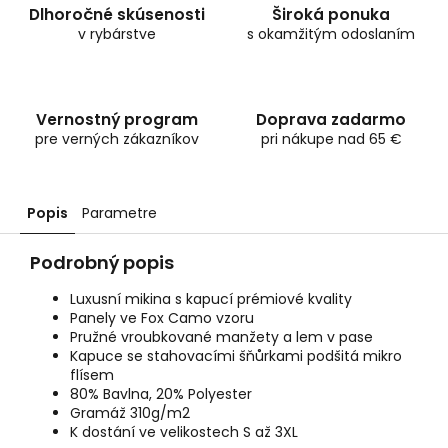
Dlhoročné skúsenosti
Široká ponuka
v rybárstve
s okamžitým odoslaním
Vernostný program
Doprava zadarmo
pre verných zákazníkov
pri nákupe nad 65 €
Popis
Parametre
Podrobný popis
Luxusní mikina s kapucí prémiové kvality
Panely ve Fox Camo vzoru
Pružné vroubkované manžety a lem v pase
Kapuce se stahovacími šňůrkami podšitá mikro
flísem
80% Bavlna, 20% Polyester
Gramáž 310g/m2
K dostání ve velikostech S až 3XL