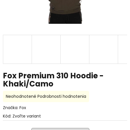
Fox Premium 310 Hoodie -
Khaki/Camo
Priemerné
Neohodnotené
Podrobnosti hodnotenia
hodnotenie
produktu
Značka:
Fox
je
Kód:
Zvoľte variant
0,0
z
5