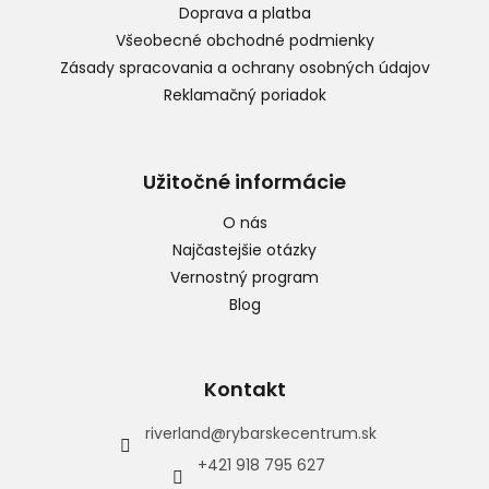
i
Doprava a platba
e
Všeobecné obchodné podmienky
Zásady spracovania a ochrany osobných údajov
Reklamačný poriadok
Užitočné informácie
O nás
Najčastejšie otázky
Vernostný program
Blog
Kontakt
riverland
@
rybarskecentrum.sk
+421 918 795 627