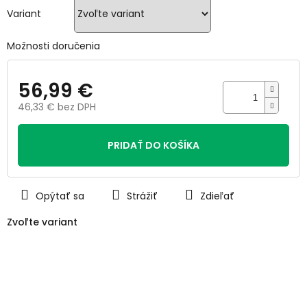
hviezdičiek.
Variant
Možnosti doručenia
56,99 €
46,33 € bez DPH
Jednotková
cena:
PRIDAŤ DO KOŠÍKA
Opýtať sa
Strážiť
Zdieľať
Zvoľte variant