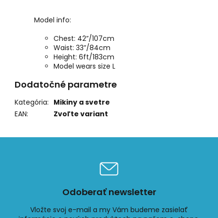
Model info:
Chest: 42”/107cm
Waist: 33”/84cm
Height: 6ft/183cm
Model wears size L
Dodatočné parametre
Kategória
:
Mikiny a svetre
EAN
:
Zvoľte variant
Odoberať newsletter
Vložte svoj e-mail a my Vám budeme zasielať