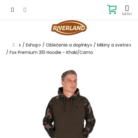
Prejsť
na
NÁKUP
obsah
KOŠÍK
Domov
/
Eshop
/
Oblečenie a doplnky
/
Mikiny a svetre
/
Fox Premium 310 Hoodie - Khaki/Camo