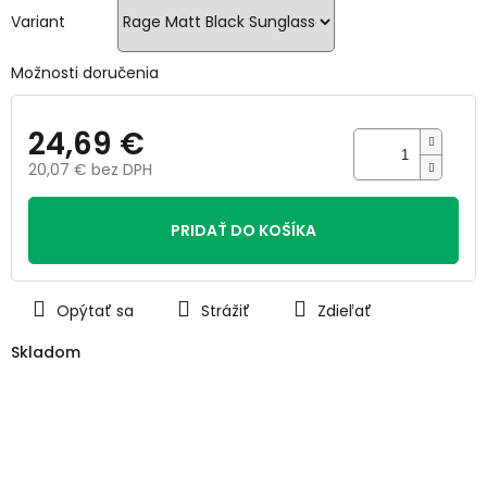
hviezdičiek.
Variant
Možnosti doručenia
24,69 €
20,07 € bez DPH
Jednotková
cena:
PRIDAŤ DO KOŠÍKA
Opýtať sa
Strážiť
Zdieľať
Skladom