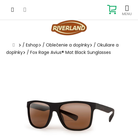
Prejsť
na
NÁKUP
obsah
KOŠÍK
Domov
/
Eshop
/
Oblečenie a doplnky
/
Okuliare a
doplnky
/
Fox Rage Avius® Mat Black Sunglasses