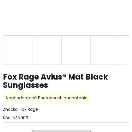
Fox Rage Avius® Mat Black
Sunglasses
Priemerné
Neohodnotené
Podrobnosti hodnotenia
hodnotenie
produktu
Značka:
Fox Rage
je
Kód:
NSN009
0,0
z
5