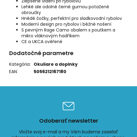
Zlepšené vidění při rybolovu
Lehké ale odolné černé gumou potažené
obroučky
Hnědé čočky, perfektní pro sladkovodní rybolov
Moderní design pro rybolov i běžné nošení
S pevným Rage Camo obalem s poutkem a
mikro vláknovým hadříkem
CE a UKCA ověřené
Dodatočné parametre
Kategória
:
Okuliare a doplnky
EAN
:
5056212167180
Odoberať newsletter
Vložte svoj e-mail a my Vám budeme zasielať