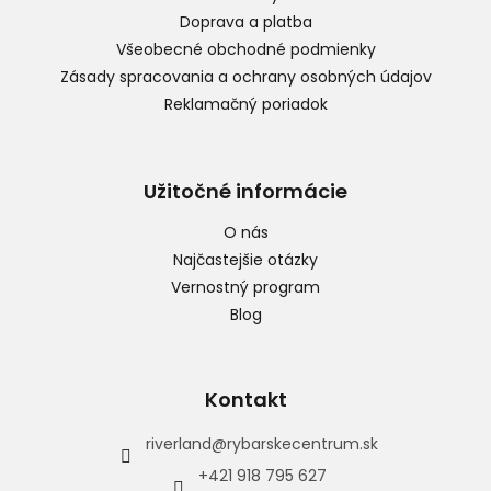
i
Doprava a platba
e
Všeobecné obchodné podmienky
Zásady spracovania a ochrany osobných údajov
Reklamačný poriadok
Užitočné informácie
O nás
Najčastejšie otázky
Vernostný program
Blog
Kontakt
riverland
@
rybarskecentrum.sk
+421 918 795 627