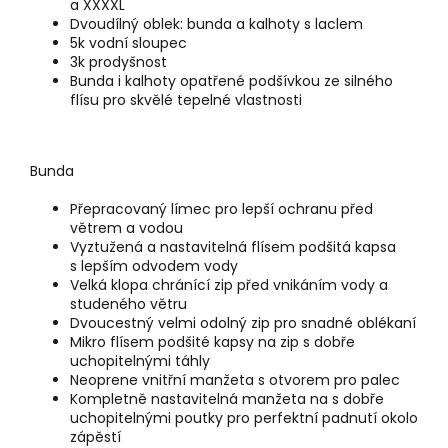
a XXXXL
Dvoudílný oblek: bunda a kalhoty s laclem
5k vodní sloupec
3k prodyšnost
Bunda i kalhoty opatřené podšívkou ze silného
flísu pro skvělé tepelné vlastnosti
Bunda
Přepracovaný límec pro lepší ochranu před
větrem a vodou
Vyztužená a nastavitelná flísem podšitá kapsa
s lepším odvodem vody
Velká klopa chránící zip před vnikáním vody a
studeného větru
Dvoucestný velmi odolný zip pro snadné oblékaní
Mikro flísem podšité kapsy na zip s dobře
uchopitelnými táhly
Neoprene vnitřní manžeta s otvorem pro palec
Kompletně nastavitelná manžeta na s dobře
uchopitelnými poutky pro perfektní padnutí okolo
zápěstí