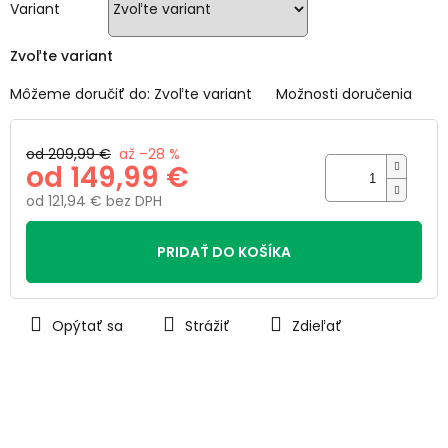
hviezdičiek.
Variant
Zvoľte variant
Môžeme doručiť do:
Zvoľte variant
Možnosti doručenia
od 209,99 €
až –28 %
od
149,99 €
od
121,94 €
bez DPH
Jednotková
cena:
PRIDAŤ DO KOŠÍKA
Opýtať sa
Strážiť
Zdieľať