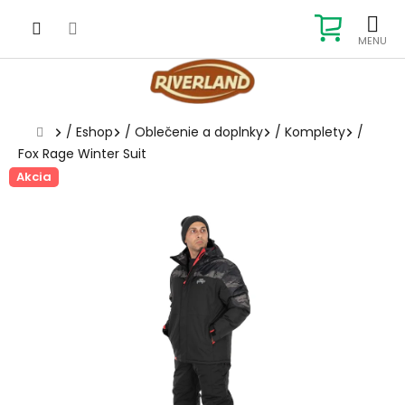
Prejsť
na
NÁKUP
obsah
KOŠÍK
Domov
/
Eshop
/
Oblečenie a doplnky
/
Komplety
/
Fox Rage Winter Suit
Akcia