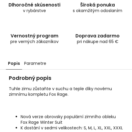
Dlhoročné skúsenosti
Široká ponuka
v rybárstve
s okamžitým odoslaním
Vernostný program
Doprava zadarmo
pre verných zákazníkov
pri nákupe nad 65 €
Popis
Parametre
Podrobný popis
Tuhle zimu zůstaňte v suchu a teple díky novému
zimnímu kompletu Fox Rage.
Nová verze obrovsky populární zimního obleku
Fox Rage Winter Suit
K dostání v sedmi velikostech: S, M, L, XL, XXL, XXXL