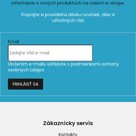
informácie o nových produktoch na našom e-shope.
Email
Vložením e-mailu súhlasíte s
podmienkami ochrany
osobných údajov
PRIHLÁSIŤ SA
Z
á
p
Zákaznícky servis
ä
t
Kontakty