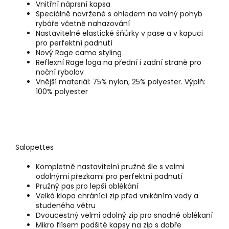
Vnitřní náprsní kapsa
Speciálně navržené s ohledem na volný pohyb
rybáře včetně nahazování
Nastavitelné elastické šňůrky v pase a v kapuci
pro perfektní padnutí
Nový Rage camo styling
Reflexní Rage loga na přední i zadní straně pro
noční rybolov
Vnější materiál: 75% nylon, 25% polyester. Výplň:
100% polyester
Salopettes
Kompletně nastavitelní pružné šle s velmi
odolnými přezkami pro perfektní padnutí
Pružný pas pro lepší oblékání
Velká klopa chránící zip před vnikáním vody a
studeného větru
Dvoucestný velmi odolný zip pro snadné oblékaní
Mikro flísem podšité kapsy na zip s dobře