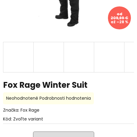
od
209,99 €
až –28 %
Fox Rage Winter Suit
Priemerné
Neohodnotené
Podrobnosti hodnotenia
hodnotenie
produktu
Značka:
Fox Rage
je
Kód:
Zvoľte variant
0,0
z
5