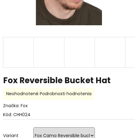
Fox Reversible Bucket Hat
Priemerné
Neohodnotené
Podrobnosti hodnotenia
hodnotenie
produktu
Značka:
Fox
je
Kód:
CHH024
0,0
z
5
hviezdičiek.
Variant