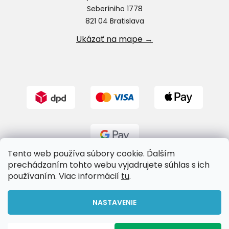
Seberíniho 1778
821 04 Bratislava
Ukázať na mape →
Tento web používa súbory cookie. Ďalším
prechádzaním tohto webu vyjadrujete súhlas s ich
používaním. Viac informácií
tu
.
Vytvoril Shoptet
NASTAVENIE
Copyright 2026
Riverland.sk
. Všetky práva vyhradené.