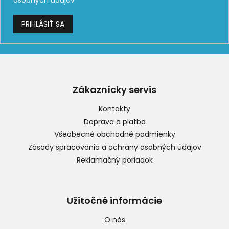
osobných údajov
PRIHLÁSIŤ SA
Z
á
p
Zákaznícky servis
ä
t
Kontakty
i
Doprava a platba
e
Všeobecné obchodné podmienky
Zásady spracovania a ochrany osobných údajov
Reklamačný poriadok
Užitočné informácie
O nás