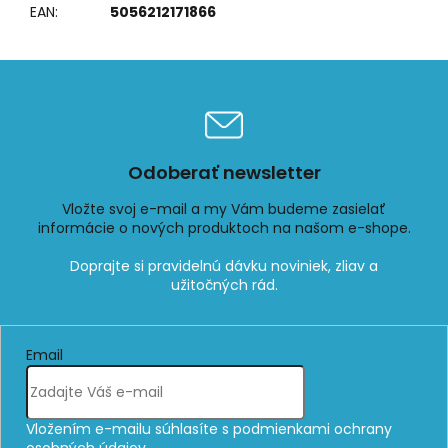
EAN
:
5056212171866
Odoberať newsletter
Vložte svoj e-mail a my Vám budeme zasielať
informácie o nových produktoch na našom e-shope.
Email
Vložením e-mailu súhlasíte s
podmienkami ochrany