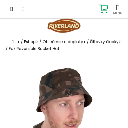
Prejsť
na
NÁKUP
obsah
KOŠÍK
Domov
/
Eshop
/
Oblečenie a doplnky
/
Šiltovky čiapky
/
Fox Reversible Bucket Hat