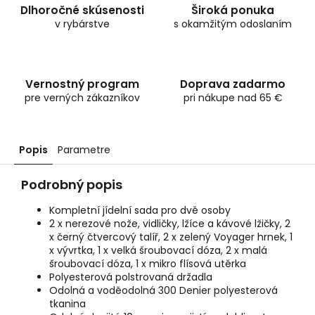
Dlhoročné skúsenosti
Široká ponuka
v rybárstve
s okamžitým odoslaním
Vernostný program
Doprava zadarmo
pre verných zákazníkov
pri nákupe nad 65 €
Popis
Parametre
Podrobný popis
Kompletní jídelní sada pro dvě osoby
2 x nerezové nože, vidličky, lžíce a kávové lžičky, 2
x černý čtvercový talíř, 2 x zelený Voyager hrnek, 1
x vývrtka, 1 x velká šroubovací dóza, 2 x malá
šroubovací dóza, 1 x mikro flísová utěrka
Polyesterová polstrovaná držadla
Odolná a voděodolná 300 Denier polyesterová
tkanina