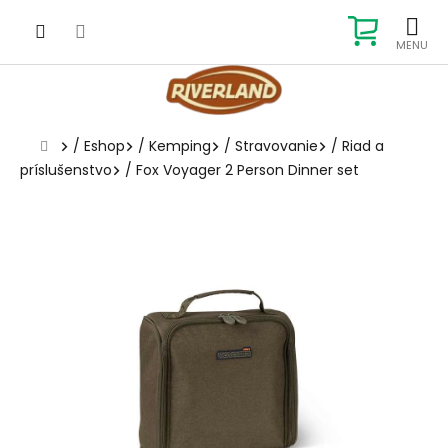
Prejsť
na
NÁKUP
obsah
KOŠÍK
Domov
/
Eshop
/
Kemping
/
Stravovanie
/
Riad a
príslušenstvo
/
Fox Voyager 2 Person Dinner set