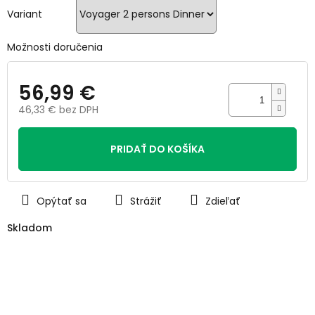
hviezdičiek.
Variant
Možnosti doručenia
56,99 €
46,33 € bez DPH
Jednotková
cena:
PRIDAŤ DO KOŠÍKA
Opýtať sa
Strážiť
Zdieľať
Skladom