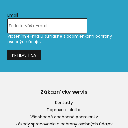
Email
Vložením e-mailu súhlasíte s
podmienkami ochrany
osobných údajov
PRIHLÁSIŤ SA
Z
á
p
Zákaznícky servis
ä
t
Kontakty
i
Doprava a platba
e
Všeobecné obchodné podmienky
Zásady spracovania a ochrany osobných údajov