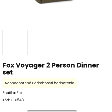
Fox Voyager 2 Person Dinner
set
Priemerné
Neohodnotené
Podrobnosti hodnotenia
hodnotenie
produktu
Značka:
Fox
je
Kód:
CLU543
0,0
z
5