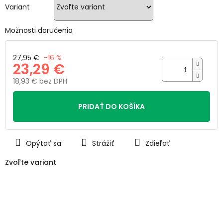
hviezdičiek.
Variant
Možnosti doručenia
27,95 €
–16 %
23,29 €
18,93 € bez DPH
Jednotková
cena:
PRIDAŤ DO KOŠÍKA
Opýtať sa
Strážiť
Zdieľať
Zvoľte variant