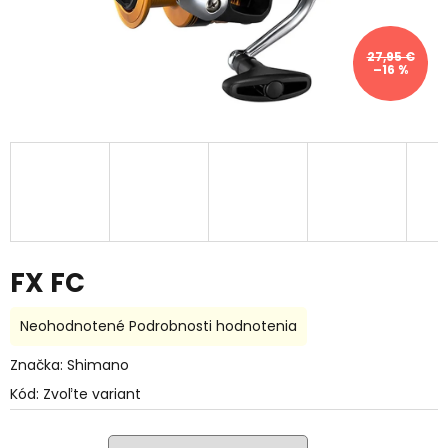
27,95 €
–16 %
FX FC
Priemerné
Neohodnotené
Podrobnosti hodnotenia
hodnotenie
produktu
Značka:
Shimano
je
Kód:
Zvoľte variant
0,0
z
5