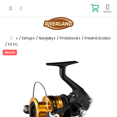
Prejsť
na
NÁKUP
obsah
KOŠÍK
Domov
/
Eshop
/
Navijaky
/
Prívlačové
/
Predná brzda
/
FX FC
Akcia