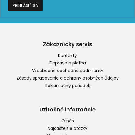
PRIHLÁSIŤ SA
Z
á
p
Zákaznícky servis
ä
t
Kontakty
i
Doprava a platba
e
Všeobecné obchodné podmienky
Zásady spracovania a ochrany osobných údajov
Reklamačný poriadok
Užitočné informácie
O nás
Najčastejšie otázky