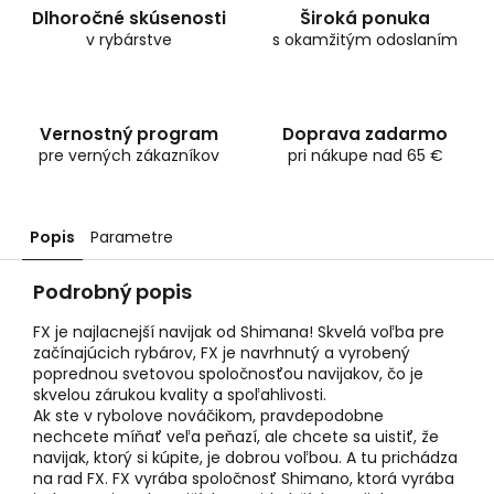
Dlhoročné skúsenosti
Široká ponuka
v rybárstve
s okamžitým odoslaním
Vernostný program
Doprava zadarmo
pre verných zákazníkov
pri nákupe nad 65 €
Popis
Parametre
Podrobný popis
FX je najlacnejší navijak od Shimana! Skvelá voľba pre
začínajúcich rybárov, FX je navrhnutý a vyrobený
poprednou svetovou spoločnosťou navijakov, čo je
skvelou zárukou kvality a spoľahlivosti.
Ak ste v rybolove nováčikom, pravdepodobne
nechcete míňať veľa peňazí, ale chcete sa uistiť, že
navijak, ktorý si kúpite, je dobrou voľbou. A tu prichádza
na rad FX. FX vyrába spoločnosť Shimano, ktorá vyrába