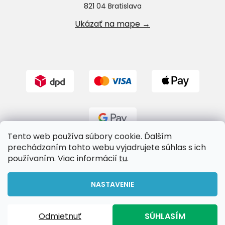
821 04 Bratislava
Ukázať na mape →
Tento web používa súbory cookie. Ďalším
prechádzaním tohto webu vyjadrujete súhlas s ich
používaním. Viac informácií
tu
.
Vytvoril Shoptet
NASTAVENIE
Copyright 2026
Riverland.sk
. Všetky práva vyhradené.
Odmietnuť
SÚHLASÍM
Upraviť nastavenie cookies