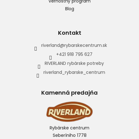
Vernostný program
Blog
Kontakt
riverland
@
rybarskecentrum.sk
+421 918 795 627
RIVERLAND rybárske potreby
riverland_rybarske_centrum
Kamenná predajňa
Rybárske centrum
Seberíniho 1778