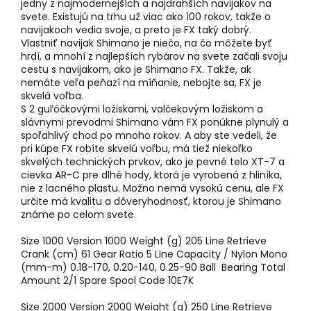
jedny z najmodernejších a najdrahších navijakov na
svete. Existujú na trhu už viac ako 100 rokov, takže o
navijakoch vedia svoje, a preto je FX taký dobrý.
Vlastniť navijak Shimano je niečo, na čo môžete byť
hrdí, a mnohí z najlepších rybárov na svete začali svoju
cestu s navijakom, ako je Shimano FX. Takže, ak
nemáte veľa peňazí na míňanie, nebojte sa, FX je
skvelá voľba.
S 2 guľôčkovými ložiskami, valčekovým ložiskom a
slávnymi prevodmi Shimano vám FX ponúkne plynulý a
spoľahlivý chod po mnoho rokov. A aby ste vedeli, že
pri kúpe FX robíte skvelú voľbu, má tiež niekoľko
skvelých technických prvkov, ako je pevné telo XT-7 a
cievka AR-C pre dlhé hody, ktorá je vyrobená z hliníka,
nie z lacného plastu. Možno nemá vysokú cenu, ale FX
určite má kvalitu a dôveryhodnosť, ktorou je Shimano
známe po celom svete.
Size 1000 Version 1000 Weight (g) 205 Line Retrieve
Crank (cm) 61 Gear Ratio 5 Line Capacity / Nylon Mono
(mm-m) 0.18-170, 0.20-140, 0.25-90 Ball Bearing Total
Amount 2/1 Spare Spool Code 10E7K
Size 2000 Version 2000 Weight (g) 250 Line Retrieve