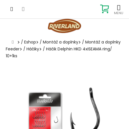
Prejsť
na
NÁKUP
obsah
KOŠÍK
Domov
/
Eshop
/
Montáž a doplnky
/
Montáž a doplnky
Feeder
/
Háčiky
/
Háčik Delphin HKD 4xISEAMA ring/
10+1ks