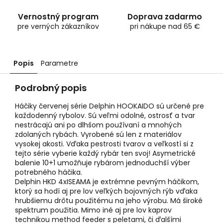
Vernostný program
Doprava zadarmo
pre verných zákazníkov
pri nákupe nad 65 €
Popis
Parametre
Podrobný popis
Háčiky červenej série Delphin HOOKAIDO sú určené pre
každodenný rybolov. Sú veľmi odolné, ostrosť a tvar
nestrácajú ani po dlhšom používaní a mnohých
zdolaných rybách. Vyrobené sú len z materiálov
vysokej akosti. Vďaka pestrosti tvarov a veľkostí si z
tejto série vyberie každý rybár ten svoj! Asymetrické
balenie 10+1 umožňuje rybárom jednoduchší výber
potrebného háčika.
Delphin HKD 4xISEAMA je extrémne pevným háčikom,
ktorý sa hodí aj pre lov veľkých bojovných rýb vďaka
hrubšiemu drôtu použitému na jeho výrobu. Má široké
spektrum použitia. Mimo iné aj pre lov kaprov
technikou method feeder s peletami, či ďalšími