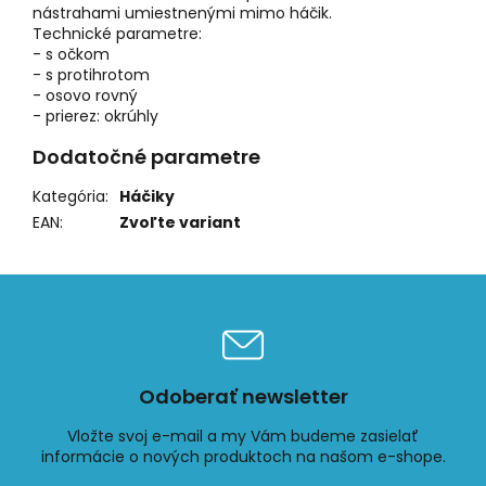
nástrahami umiestnenými mimo háčik.
Technické parametre:
- s očkom
- s protihrotom
- osovo rovný
- prierez: okrúhly
Dodatočné parametre
Kategória
:
Háčiky
EAN
:
Zvoľte variant
Odoberať newsletter
Vložte svoj e-mail a my Vám budeme zasielať
informácie o nových produktoch na našom e-shope.