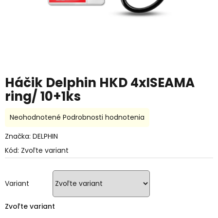
Háčik Delphin HKD 4xISEAMA
ring/ 10+1ks
Priemerné
Neohodnotené
Podrobnosti hodnotenia
hodnotenie
produktu
Značka:
DELPHIN
je
Kód:
Zvoľte variant
0,0
z
5
hviezdičiek.
Variant
Zvoľte variant