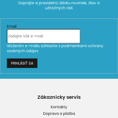
Email
Vložením e-mailu súhlasíte s
podmienkami ochrany
osobných údajov
PRIHLÁSIŤ SA
Z
á
p
Zákaznícky servis
ä
t
Kontakty
i
Doprava a platba
e