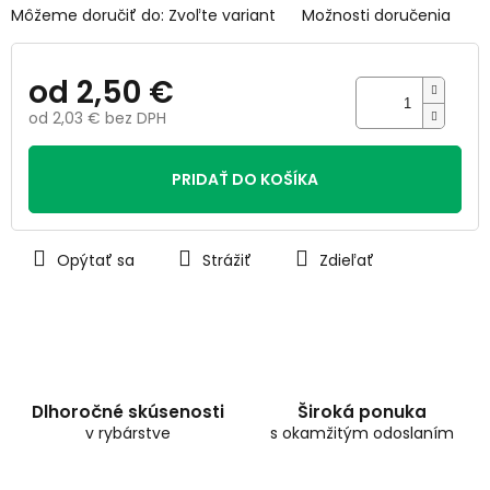
Môžeme doručiť do:
Zvoľte variant
Možnosti doručenia
od
2,50 €
od
2,03 €
bez DPH
Jednotková
cena:
PRIDAŤ DO KOŠÍKA
Opýtať sa
Strážiť
Zdieľať
Dlhoročné skúsenosti
Široká ponuka
v rybárstve
s okamžitým odoslaním