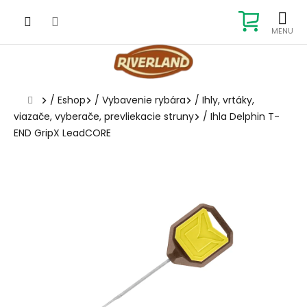
Prejsť
na
NÁKUP
obsah
KOŠÍK
Domov
/
Eshop
/
Vybavenie rybára
/
Ihly, vrtáky,
viazače, vyberače, prevliekacie struny
/
Ihla Delphin T-
END GripX LeadCORE