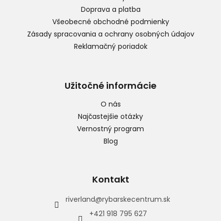
i
Doprava a platba
e
Všeobecné obchodné podmienky
Zásady spracovania a ochrany osobných údajov
Reklamačný poriadok
Užitočné informácie
O nás
Najčastejšie otázky
Vernostný program
Blog
Kontakt
riverland
@
rybarskecentrum.sk
+421 918 795 627