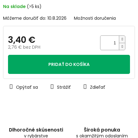
5
Na sklade
(>5 ks)
hviezdičiek.
Môžeme doručiť do:
10.8.2026
Možnosti doručenia
3,40 €
2,76 € bez DPH
Jednotková
cena:
PRIDAŤ DO KOŠÍKA
Opýtať sa
Strážiť
Zdieľať
Dlhoročné skúsenosti
Široká ponuka
v rybárstve
s okamžitým odoslaním