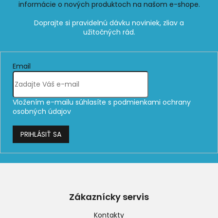
informácie o nových produktoch na našom e-shope.
Email
Vložením e-mailu súhlasíte s
podmienkami ochrany
osobných údajov
PRIHLÁSIŤ SA
Z
á
p
Zákaznícky servis
ä
t
Kontakty