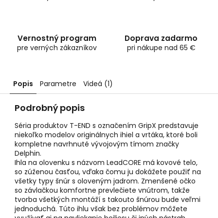
Vernostný program
Doprava zadarmo
pre verných zákazníkov
pri nákupe nad 65 €
Popis
Parametre
Videá (1)
Podrobný popis
Séria produktov T-END s označením GripX predstavuje
niekoľko modelov originálnych ihiel a vrtáka, ktoré boli
kompletne navrhnuté vývojovým tímom značky
Delphin.
Ihla na olovenku s názvom LeadCORE má kovové telo,
so zúženou časťou, vďaka čomu ju dokážete použiť na
všetky typy šnúr s oloveným jadrom. Zmenšené očko
so závlačkou komfortne prevlečiete vnútrom, takže
tvorba všetkých montáží s takouto šnúrou bude veľmi
jednoduchá. Túto ihlu však bez problémov môžete