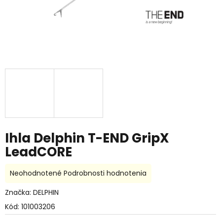
Ihla Delphin T-END GripX
LeadCORE
Priemerné
Neohodnotené
Podrobnosti hodnotenia
hodnotenie
produktu
Značka:
DELPHIN
je
Kód:
101003206
0,0
z