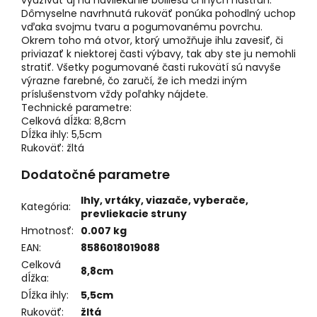
využívať aj na navliekanie boiliesu či iných nástrah.
Dômyselne navrhnutá rukoväť ponúka pohodlný uchop
vďaka svojmu tvaru a pogumovanému povrchu.
Okrem toho má otvor, ktorý umožňuje ihlu zavesiť, či
priviazať k niektorej časti výbavy, tak aby ste ju nemohli
stratiť. Všetky pogumované časti rukovätí sú navyše
výrazne farebné, čo zaručí, že ich medzi iným
príslušenstvom vždy poľahky nájdete.
Technické parametre:
Celková dĺžka: 8,8cm
Dĺžka ihly: 5,5cm
Rukoväť: žltá
Dodatočné parametre
Ihly, vrtáky, viazače, vyberače,
Kategória
:
prevliekacie struny
Hmotnosť
:
0.007 kg
EAN
:
8586018019088
Celková
8,8cm
dĺžka
:
Dĺžka ihly
:
5,5cm
Rukoväť
:
žltá