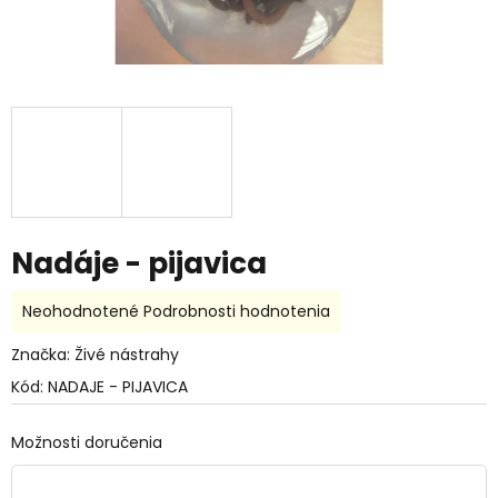
Nadáje - pijavica
Priemerné
Neohodnotené
Podrobnosti hodnotenia
hodnotenie
produktu
Značka:
Živé nástrahy
je
Kód:
NADAJE - PIJAVICA
0,0
z
5
Možnosti doručenia
hviezdičiek.