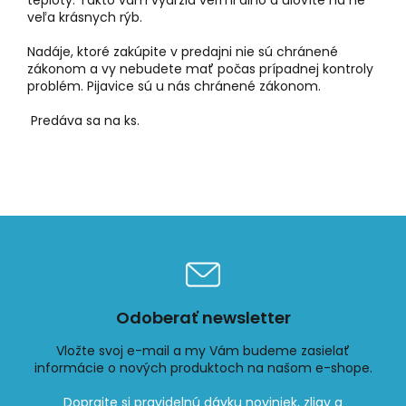
teploty.
Takto vám vydržia veľmi dlho a ulovíte na ne
veľa krásnych rýb.
Nadáje, ktoré zakúpite v predajni nie sú chránené
zákonom a vy nebudete mať počas prípadnej kontroly
problém. Pijavice sú u nás chránené zákonom.
Predáva sa na ks.
Odoberať newsletter
Vložte svoj e-mail a my Vám budeme zasielať
informácie o nových produktoch na našom e-shope.