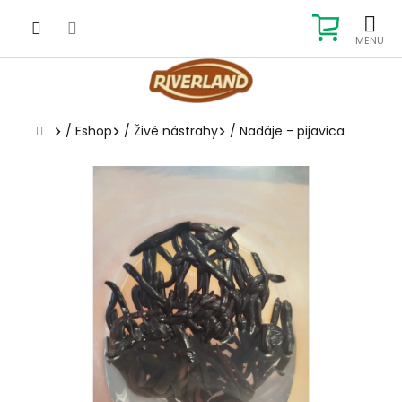
Prejsť
na
NÁKUP
obsah
KOŠÍK
Domov
/
Eshop
/
Živé nástrahy
/
Nadáje - pijavica