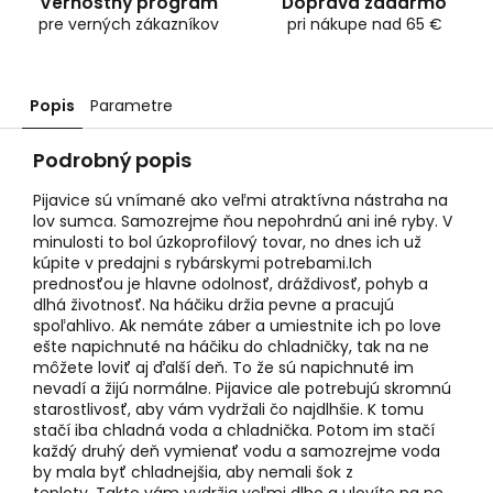
Vernostný program
Doprava zadarmo
pre verných zákazníkov
pri nákupe nad 65 €
Popis
Parametre
Podrobný popis
Pijavice sú vnímané ako veľmi atraktívna nástraha na
lov sumca. Samozrejme ňou nepohrdnú ani iné ryby. V
minulosti to bol úzkoprofilový tovar, no dnes ich už
kúpite v predajni s rybárskymi potrebami.
Ich
prednosťou je hlavne odolnosť, dráždivosť, pohyb a
dlhá životnosť. Na háčiku držia pevne a pracujú
spoľahlivo. Ak nemáte záber a umiestnite ich po love
ešte napichnuté na háčiku do chladničky, tak na ne
môžete loviť aj ďalší deň. T
o že sú napichnuté im
nevadí a žijú normálne. Pijavice ale potrebujú skromnú
starostlivosť, aby vám vydržali čo najdlhšie. K tomu
stačí iba chladná voda a chladnička. Potom im stačí
každý druhý deň vymienať vodu a samozrejme voda
by mala byť chladnejšia, aby nemali šok z