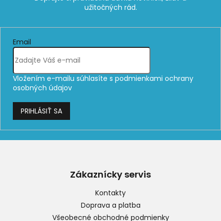
Email
Vložením e-mailu súhlasíte s
podmienkami ochrany
osobných údajov
PRIHLÁSIŤ SA
Z
á
p
Zákaznícky servis
ä
t
Kontakty
i
Doprava a platba
e
Všeobecné obchodné podmienky