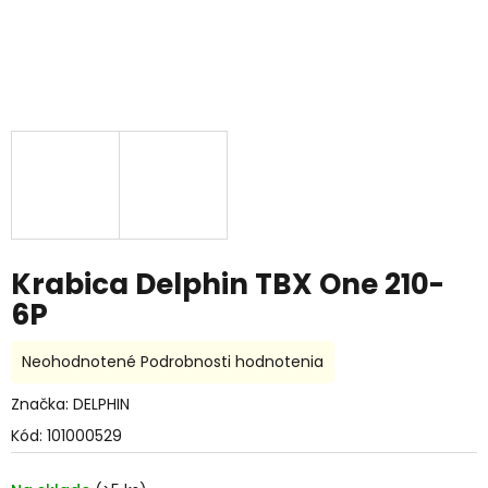
Krabica Delphin TBX One 210-
6P
Priemerné
Neohodnotené
Podrobnosti hodnotenia
hodnotenie
produktu
Značka:
DELPHIN
je
Kód:
101000529
0,0
z
5