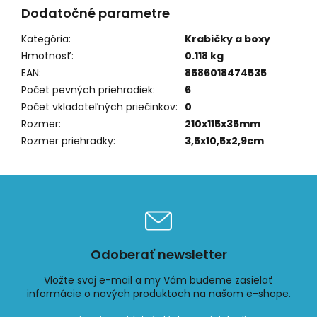
Dodatočné parametre
Kategória
:
Krabičky a boxy
Hmotnosť
:
0.118 kg
EAN
:
8586018474535
Počet pevných priehradiek
:
6
Počet vkladateľných priečinkov
:
0
Rozmer
:
210x115x35mm
Rozmer priehradky
:
3,5x10,5x2,9cm
Odoberať newsletter
Vložte svoj e-mail a my Vám budeme zasielať
informácie o nových produktoch na našom e-shope.