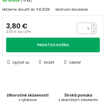
Na sklade
(>5 ks)
hviezdičiek.
Môžeme doručiť do:
11.8.2026
Možnosti doručenia
3,80 €
3,09 € bez DPH
Jednotková
cena:
PRIDAŤ DO KOŠÍKA
Opýtať sa
Strážiť
Zdieľať
Dlhoročné skúsenosti
Široká ponuka
v rybárstve
s okamžitým odoslaním