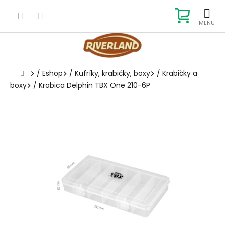
Prejsť
na
NÁKUP
obsah
KOŠÍK
Domov
/
Eshop
/
Kufríky, krabičky, boxy
/
Krabičky a
boxy
/
Krabica Delphin TBX One 210-6P