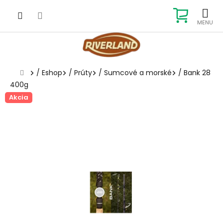
Prejsť
na
NÁKUP
obsah
KOŠÍK
Domov
/
Eshop
/
Prúty
/
Sumcové a morské
/
Bank 28
400g
Akcia