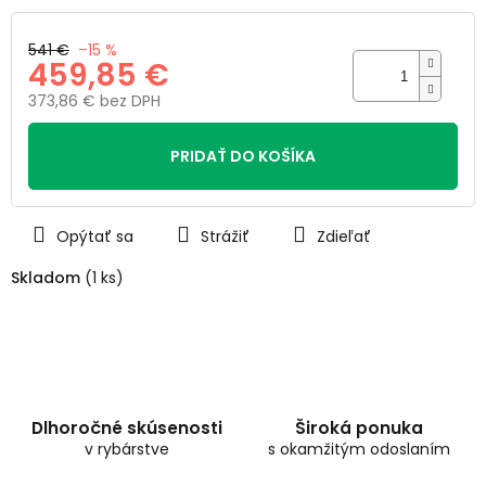
hviezdičiek.
541 €
–15 %
459,85 €
373,86 € bez DPH
Jednotková
cena:
PRIDAŤ DO KOŠÍKA
Opýtať sa
Strážiť
Zdieľať
Skladom
(1 ks)
Dlhoročné skúsenosti
Široká ponuka
v rybárstve
s okamžitým odoslaním