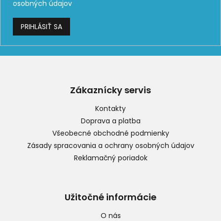
osobných údajov
PRIHLÁSIŤ SA
Z
á
p
Zákaznícky servis
ä
t
Kontakty
i
Doprava a platba
e
Všeobecné obchodné podmienky
Zásady spracovania a ochrany osobných údajov
Reklamačný poriadok
Užitočné informácie
O nás