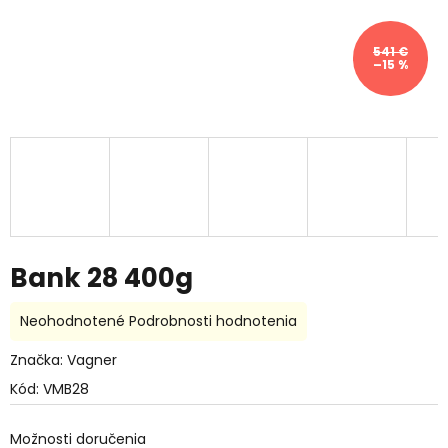
541 €
–15 %
Bank 28 400g
Priemerné
Neohodnotené
Podrobnosti hodnotenia
hodnotenie
produktu
Značka:
Vagner
je
Kód:
VMB28
0,0
z
5
Možnosti doručenia