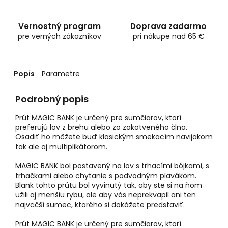
Vernostný program
Doprava zadarmo
pre verných zákazníkov
pri nákupe nad 65 €
Popis
Parametre
Podrobný popis
Prút MAGIC BANK je určený pre sumčiarov, ktorí
preferujú lov z brehu alebo zo zakotveného člna.
Osadiť ho môžete buď klasickým smekacím navijakom
tak ale aj multiplikátorom.
MAGIC BANK bol postavený na lov s trhacími bójkami, s
trhačkami alebo chytanie s podvodným plavákom.
Blank tohto prútu bol vyvinutý tak, aby ste si na ňom
užili aj menšiu rybu, ale aby vás neprekvapil ani ten
najväčší sumec, ktorého si dokážete predstaviť.
Prút MAGIC BANK je určený pre sumčiarov, ktorí