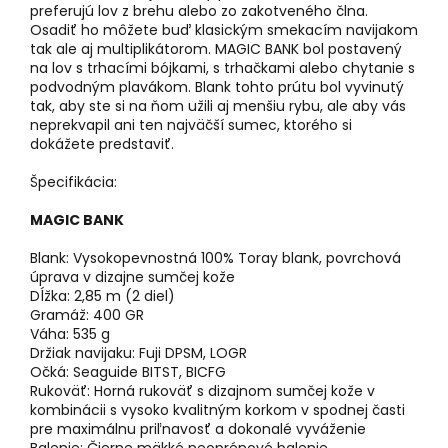
preferujú lov z brehu alebo zo zakotveného člna.
Osadiť ho môžete buď klasickým smekacím navijakom
tak ale aj multiplikátorom. MAGIC BANK bol postavený
na lov s trhacími bójkami, s trhačkami alebo chytanie s
podvodným plavákom. Blank tohto prútu bol vyvinutý
tak, aby ste si na ňom užili aj menšiu rybu, ale aby vás
neprekvapil ani ten najväčší sumec, ktorého si
dokážete predstaviť.
Špecifikácia:
MAGIC BANK
Blank: Vysokopevnostná 100% Toray blank, povrchová
úprava v dizajne sumčej kože
Dĺžka: 2,85 m (2 diel)
Gramáž: 400 GR
Váha: 535 g
Držiak navijaku: Fuji DPSM, LOGR
Očká: Seaguide BITST, BICFG
Rukoväť: Horná rukoväť s dizajnom sumčej kože v
kombinácii s vysoko kvalitným korkom v spodnej časti
pre maximálnu priľnavosť a dokonalé vyváženie