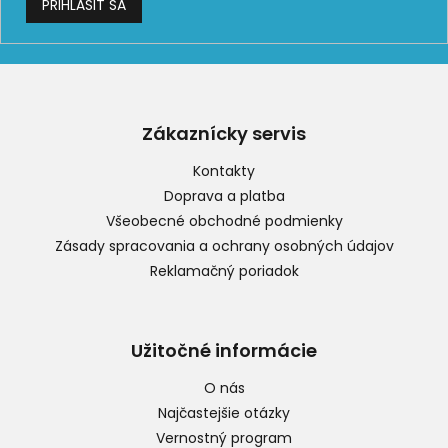
PRIHLÁSIŤ SA
Z
á
p
Zákaznícky servis
ä
t
Kontakty
i
Doprava a platba
e
Všeobecné obchodné podmienky
Zásady spracovania a ochrany osobných údajov
Reklamačný poriadok
Užitočné informácie
O nás
Najčastejšie otázky
Vernostný program