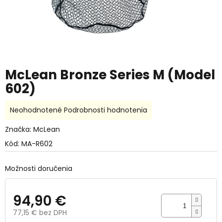
McLean Bronze Series M (Model
602)
Priemerné
Neohodnotené
Podrobnosti hodnotenia
hodnotenie
produktu
Značka:
McLean
je
Kód:
MA-R602
0,0
z
5
Možnosti doručenia
hviezdičiek.
94,90 €
77,15 € bez DPH