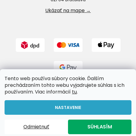
Ukázať na mape →
Tento web používa súbory cookie. Ďalším
prechádzaním tohto webu vyjadrujete súhlas s ich
používaním. Viac informácií
tu
.
Vytvoril Shoptet
NASTAVENIE
Copyright 2026
Riverland.sk
. Všetky práva vyhradené.
Odmietnuť
SÚHLASÍM
Upraviť nastavenie cookies