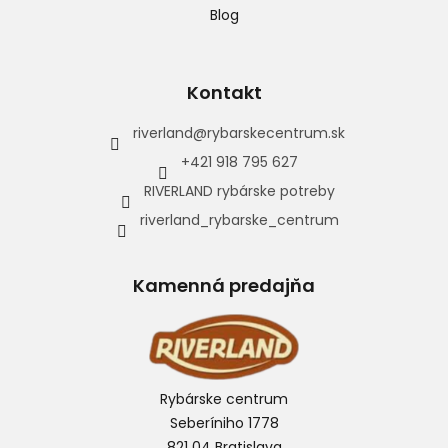
Blog
Kontakt
riverland
@
rybarskecentrum.sk
+421 918 795 627
RIVERLAND rybárske potreby
riverland_rybarske_centrum
Kamenná predajňa
Rybárske centrum
Seberíniho 1778
821 04 Bratislava