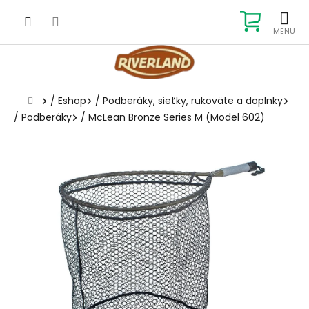
Prejsť
na
NÁKUP
obsah
KOŠÍK
Domov
/
Eshop
/
Podberáky, sieťky, rukoväte a doplnky
/
Podberáky
/
McLean Bronze Series M (Model 602)