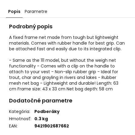
Popis
Parametre
Podrobný popis
A fixed frame net made from tough but lightweight
materials. Comes with rubber handle for best grip. Can
be attached fast and easily due to its integrated clip.
- Same as the 111 model, but without the weigh net
functionality - Comes with a clip on the handle to
attach to your vest - Non-slip rubber grip - Ideal for
trout, char and grayling in rivers and lakes - Rubber
mesh net bag - Lightweight and durable! Length: 63
cm Frame size: 43 x 33 cm Net bag depth: 58 cm
Dodatočné parametre
Kategória
:
Podberáky
Hmotnosť
:
0.3 kg
EAN
:
9421902687662