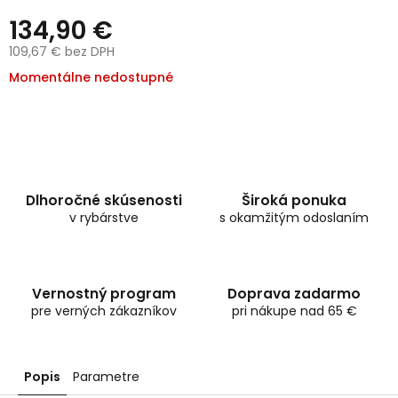
134,90 €
109,67 € bez DPH
Jednotková
Momentálne nedostupné
cena:
Dlhoročné skúsenosti
Široká ponuka
v rybárstve
s okamžitým odoslaním
Vernostný program
Doprava zadarmo
pre verných zákazníkov
pri nákupe nad 65 €
Popis
Parametre