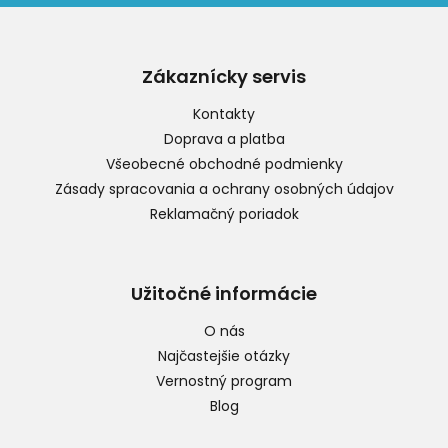
Z
á
p
Zákaznícky servis
ä
t
Kontakty
i
Doprava a platba
e
Všeobecné obchodné podmienky
Zásady spracovania a ochrany osobných údajov
Reklamačný poriadok
Užitočné informácie
O nás
Najčastejšie otázky
Vernostný program
Blog