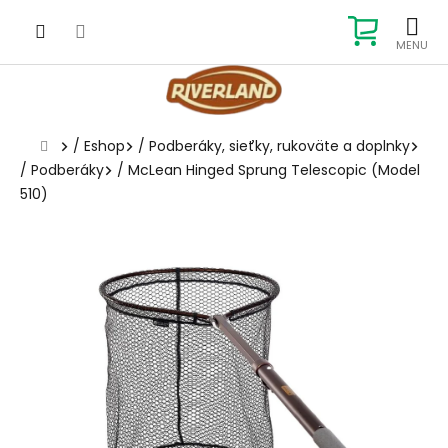
Prejsť
na
NÁKUP
obsah
KOŠÍK
Domov
/
Eshop
/
Podberáky, sieťky, rukoväte a doplnky
/
Podberáky
/
McLean Hinged Sprung Telescopic (Model
510)