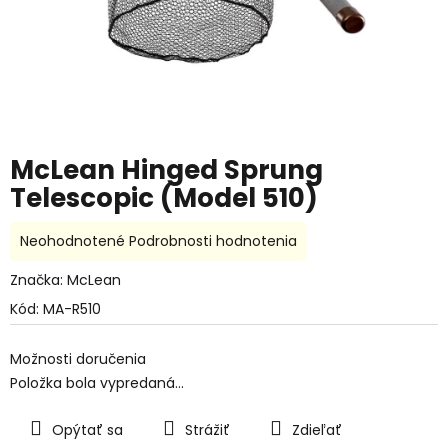
McLean Hinged Sprung
Telescopic (Model 510)
Priemerné
Neohodnotené
Podrobnosti hodnotenia
hodnotenie
produktu
Značka:
McLean
je
Kód:
MA-R510
0,0
z
5
Možnosti doručenia
hviezdičiek.
Položka bola vypredaná…
Opýtať sa
Strážiť
Zdieľať