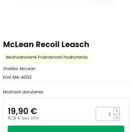
McLean Recoil Leasch
Priemerné
Neohodnotené
Podrobnosti hodnotenia
hodnotenie
produktu
Značka:
McLean
je
Kód:
MA-A002
0,0
z
5
Možnosti doručenia
hviezdičiek.
19,90 €
16,18 € bez DPH
Jednotková
cena: