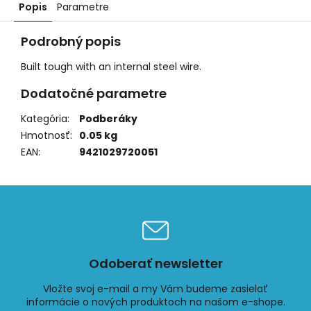
Popis
Parametre
Podrobný popis
Built tough with an internal steel wire.
Dodatočné parametre
Kategória
:
Podberáky
Hmotnosť
:
0.05 kg
EAN
:
9421029720051
Odoberať newsletter
Vložte svoj e-mail a my Vám budeme zasielať
informácie o nových produktoch na našom e-shope.