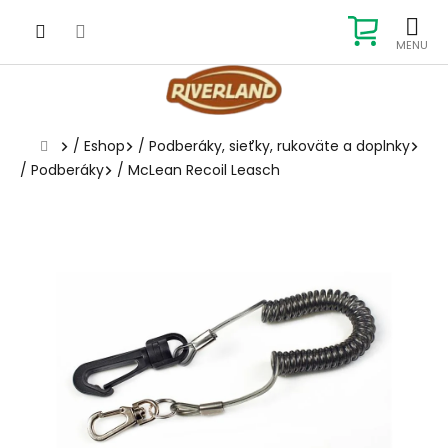
Prejsť
na
NÁKUP
obsah
KOŠÍK
Domov
/
Eshop
/
Podberáky, sieťky, rukoväte a doplnky
/
Podberáky
/
McLean Recoil Leasch