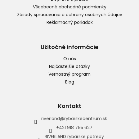
e
Všeobecné obchodné podmienky
Zásady spracovania a ochrany osobných údajov
Reklamačný poriadok
Užitočné informácie
O nás
Najčastejšie otázky
Vernostný program
Blog
Kontakt
riverland
@
rybarskecentrum.sk
+421 918 795 627
RIVERLAND rybárske potreby