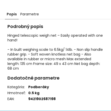
Popis
Parametre
Podrobný popis
Hinged telescopic weigh net – Easily operated with one
hand!
- In built weighing scale to 6.5kg/ 14lb. - Non slip handle
rubber grip. - Soft woven knotless net bag - Also
available in rubber or micro mesh Max extended
length: 135 cm Frame size: 49 x 43 cm Net bag depth:
68 cm
Dodatočné parametre
Kategória
:
Podberáky
Hmotnosť
:
0.5 kg
EAN
:
9421902687198