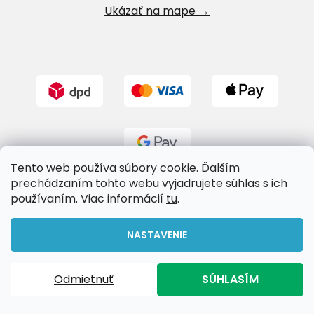
Ukázať na mape →
Tento web používa súbory cookie. Ďalším
prechádzaním tohto webu vyjadrujete súhlas s ich
používaním. Viac informácií
tu
.
Vytvoril Shoptet
NASTAVENIE
Copyright 2026
Riverland.sk
. Všetky práva vyhradené.
Odmietnuť
SÚHLASÍM
Upraviť nastavenie cookies
Doprava zadarmo pri nákupe nad 65€!