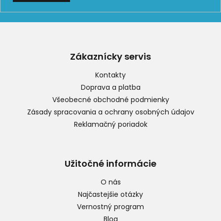
Z
á
p
Zákaznícky servis
ä
t
Kontakty
i
Doprava a platba
e
Všeobecné obchodné podmienky
Zásady spracovania a ochrany osobných údajov
Reklamačný poriadok
Užitočné informácie
O nás
Najčastejšie otázky
Vernostný program
Blog