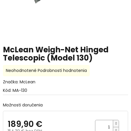
McLean Weigh-Net Hinged
Telescopic (Model 130)
Priemerné
Neohodnotené
Podrobnosti hodnotenia
hodnotenie
produktu
Značka:
McLean
je
Kód:
MA-130
0,0
z
5
Možnosti doručenia
hviezdičiek.
189,90 €
154,39 € bez DPH