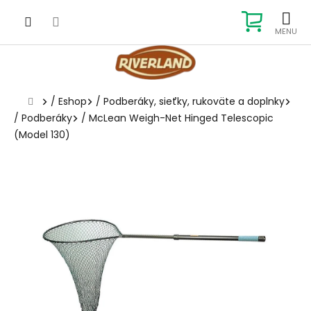
Prejsť
na
NÁKUP
obsah
KOŠÍK
Domov
/
Eshop
/
Podberáky, sieťky, rukoväte a doplnky
/
Podberáky
/
McLean Weigh-Net Hinged Telescopic
(Model 130)