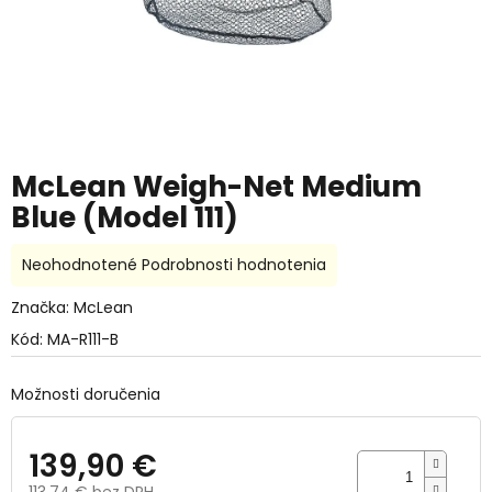
McLean Weigh-Net Medium
Blue (Model 111)
Priemerné
Neohodnotené
Podrobnosti hodnotenia
hodnotenie
produktu
Značka:
McLean
je
Kód:
MA-R111-B
0,0
z
5
Možnosti doručenia
hviezdičiek.
139,90 €
113,74 € bez DPH