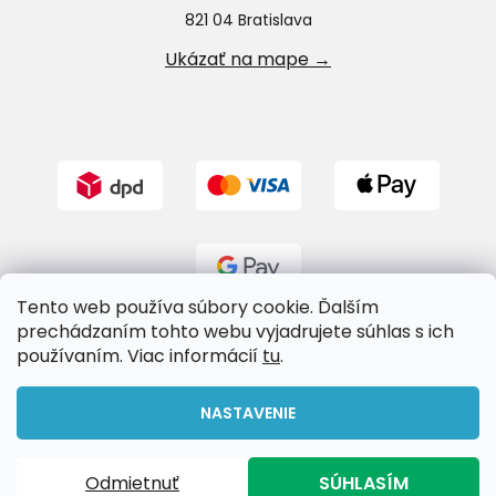
821 04 Bratislava
Ukázať na mape →
Tento web používa súbory cookie. Ďalším
prechádzaním tohto webu vyjadrujete súhlas s ich
používaním. Viac informácií
tu
.
Vytvoril Shoptet
NASTAVENIE
Copyright 2026
Riverland.sk
. Všetky práva vyhradené.
Odmietnuť
SÚHLASÍM
Upraviť nastavenie cookies