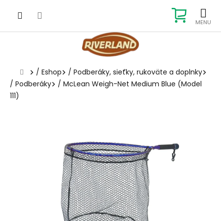
Prejsť
na
NÁKUP
obsah
KOŠÍK
Domov
/
Eshop
/
Podberáky, sieťky, rukoväte a doplnky
/
Podberáky
/
McLean Weigh-Net Medium Blue (Model
111)