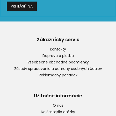
PRIHLÁSIŤ SA
Z
á
p
Zákaznícky servis
ä
t
Kontakty
i
Doprava a platba
e
Všeobecné obchodné podmienky
Zásady spracovania a ochrany osobných údajov
Reklamačný poriadok
Užitočné informácie
O nás
Najčastejšie otázky