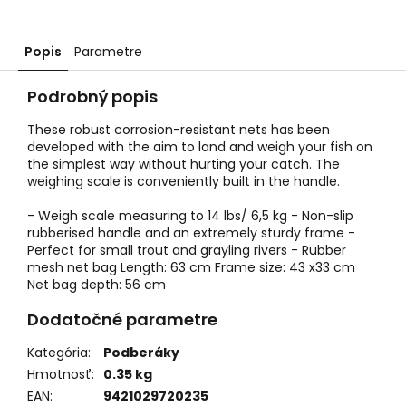
Popis
Parametre
Podrobný popis
These robust corrosion-resistant nets has been
developed with the aim to land and weigh your fish on
the simplest way without hurting your catch. The
weighing scale is conveniently built in the handle.
- Weigh scale measuring to 14 lbs/ 6,5 kg - Non-slip
rubberised handle and an extremely sturdy frame -
Perfect for small trout and grayling rivers - Rubber
mesh net bag Length: 63 cm Frame size: 43 x33 cm
Net bag depth: 56 cm
Dodatočné parametre
Kategória
:
Podberáky
Hmotnosť
:
0.35 kg
EAN
:
9421029720235