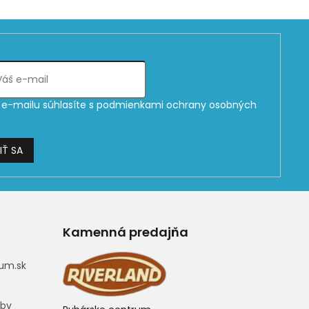
e-mailu súhlasíte s
podmienkami ochrany osobných
IŤ SA
Kamenná predajňa
um.sk
eby