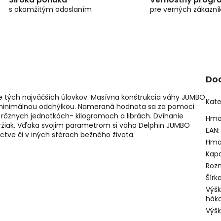
s okamžitým odoslaním
pre verných zákazní
Do
 tých najväčších úlovkov. Masívna konštrukcia váhy JUMBO
Kate
minimálnou odchýlkou. Nameraná hodnota sa za pomoci
 rôznych jednotkách- kilogramoch a librách. Dvíhanie
Hmo
ržiak. Vďaka svojim parametrom si váha Delphin JUMBO
EAN
:
ctve či v iných sférach bežného života.
Hmo
Kapa
Roz
Šírk
Výšk
hák
Výšk