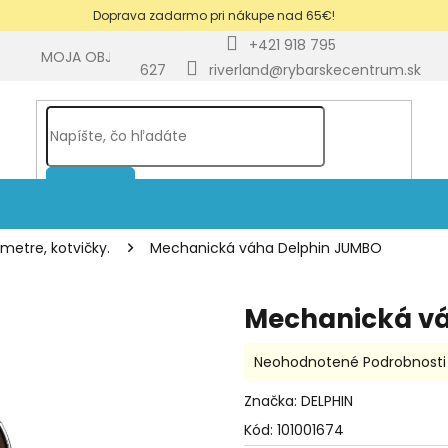
Doprava zadarmo pri nákupe nad 65€!
+421 918 795
Y
MOJA OBJEDNÁVKA
BLOG
627
riverland@rybarskecentrum.sk
HĽADAŤ
metre, kotvičky.
Mechanická váha Delphin JUMBO
Mechanická v
Priemerné
Neohodnotené
Podrobnosti
hodnotenie
produktu
Značka:
DELPHIN
je
Kód:
101001674
0,0