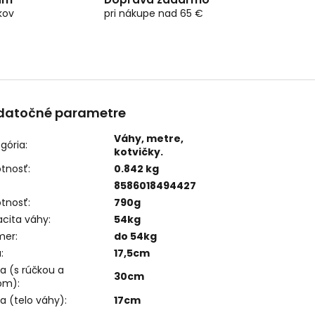
kov
pri nákupe nad 65 €
datočné parametre
Váhy, metre,
gória
:
kotvičky.
tnosť
:
0.842 kg
8586018494427
tnosť
:
790g
cita váhy
:
54kg
mer
:
do 54kg
a
:
17,5cm
a (s rúčkou a
30cm
om)
:
a (telo váhy)
:
17cm