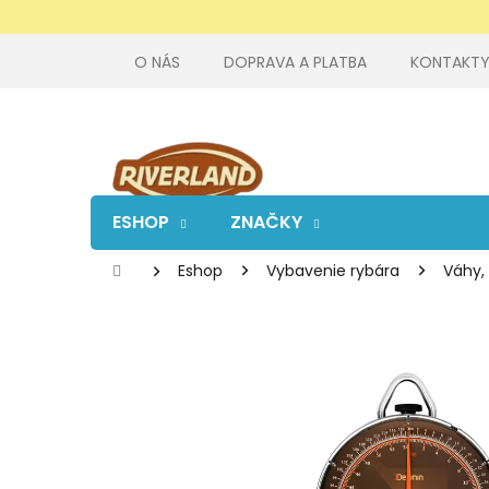
Prejsť
na
obsah
O NÁS
DOPRAVA A PLATBA
KONTAKT
ESHOP
ZNAČKY
Domov
Eshop
Vybavenie rybára
Váhy, 