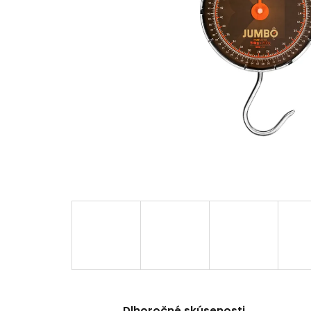
Dlhoročné skúsenosti