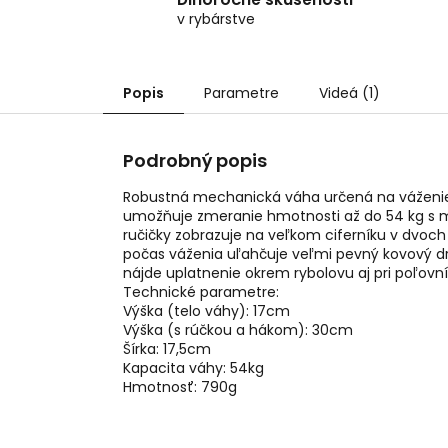
v rybárstve
Popis
Parametre
Videá (1)
Podrobný popis
Robustná mechanická váha určená na váženie
umožňuje zmeranie hmotnosti až do 54 kg s 
ručičky zobrazuje na veľkom ciferníku v dvoch
počas váženia uľahčuje veľmi pevný kovový d
nájde uplatnenie okrem rybolovu aj pri poľovní
Technické parametre:
Výška (telo váhy): 17cm
Výška (s rúčkou a hákom): 30cm
Šírka: 17,5cm
Kapacita váhy: 54kg
Hmotnosť: 790g