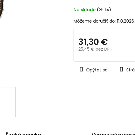
z
5
Na sklade
(>5 ks)
hviezdičiek.
Môžeme doručiť do:
11.8.2026
31,30 €
25,45 € bez DPH
Jednotková
cena:
Opýtať sa
Strá
Široká ponuka
Vernostný progr