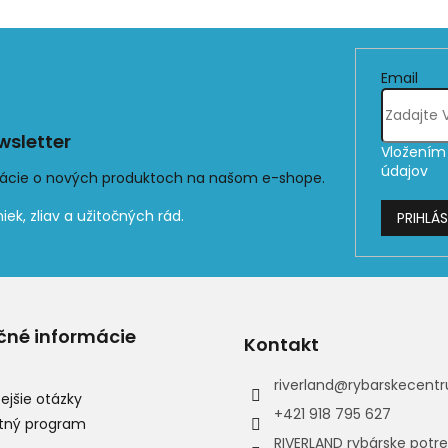
Email
sletter
Vložením 
údajov
mácie o nových produktoch na našom e-shope.
PRIHLÁS
čné informácie
Kontakt
riverland
@
rybarskecentr
ejšie otázky
+421 918 795 627
tný program
RIVERLAND rybárske potr