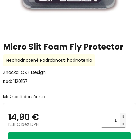
Micro Slit Foam Fly Protector
Priemerné
Neohodnotené
Podrobnosti hodnotenia
hodnotenie
produktu
Značka:
C&F Design
je
Kód:
1120157
0,0
z
5
Možnosti doručenia
hviezdičiek.
14,90 €
12,11 € bez DPH
Jednotková
cena: