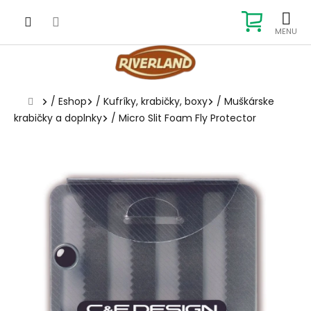
Prejsť
na
NÁKUP
obsah
KOŠÍK
Domov
/
Eshop
/
Kufríky, krabičky, boxy
/
Muškárske
krabičky a doplnky
/
Micro Slit Foam Fly Protector