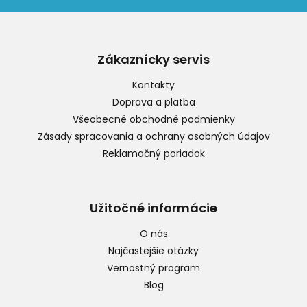
Z
á
p
Zákaznícky servis
ä
t
Kontakty
i
Doprava a platba
e
Všeobecné obchodné podmienky
Zásady spracovania a ochrany osobných údajov
Reklamačný poriadok
Užitočné informácie
O nás
Najčastejšie otázky
Vernostný program
Blog