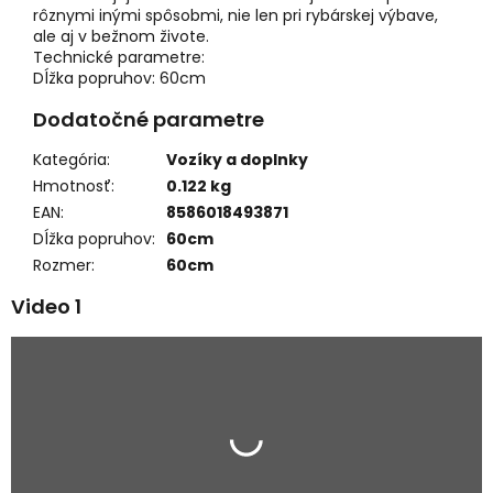
rôznymi inými spôsobmi, nie len pri rybárskej výbave,
ale aj v bežnom živote.
Technické parametre:
Dĺžka popruhov: 60cm
Dodatočné parametre
Kategória
:
Vozíky a doplnky
Hmotnosť
:
0.122 kg
EAN
:
8586018493871
Dĺžka popruhov
:
60cm
Rozmer
:
60cm
Video 1