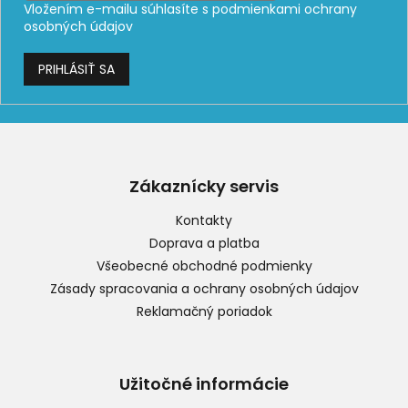
Vložením e-mailu súhlasíte s
podmienkami ochrany
osobných údajov
PRIHLÁSIŤ SA
Z
á
p
Zákaznícky servis
ä
t
Kontakty
i
Doprava a platba
e
Všeobecné obchodné podmienky
Zásady spracovania a ochrany osobných údajov
Reklamačný poriadok
Užitočné informácie