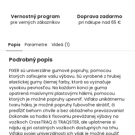
Vernostný program
Doprava zadarmo
pre verných zákazníkov
pri nákupe nad 65 €
Popis
Parametre
Videá (1)
Podrobný popis
FIXER sú univerzálne gumové popruhy, pomocou
ktorých zafixujete vašu výbavu. Sú vyrobené z hrubej
elastickej gumy čiernej farby, ktorá sa vyznačuje
vysokou pevnosťou. Na každom konci je guma
opatrená masívnymi plastovými hákmi, pomocou
ktorých je možné popruhy upevniť. Vďaka unikátnemu
tvaru háka, je možné popruhy ľubovoľne skrátiť, či
predĺžiť behom chvíle a bez obtiažneho preväzovania!
Dokonale sa hodia k fixovaniu prevážanej výbavy na
vozíkoch CrossTRAQ či TRAQSTER, ale uplatnenie si
nájdu aj pri ostatných vozíkoch dostupných na trhu.
Vďaka svojej univerzálnosti ich však je možné použiť