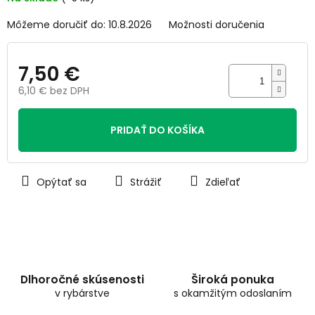
hviezdičiek.
Môžeme doručiť do:
10.8.2026
Možnosti doručenia
7,50 €
6,10 € bez DPH
Jednotková
cena:
PRIDAŤ DO KOŠÍKA
Opýtať sa
Strážiť
Zdieľať
Dlhoročné skúsenosti
Široká ponuka
v rybárstve
s okamžitým odoslaním