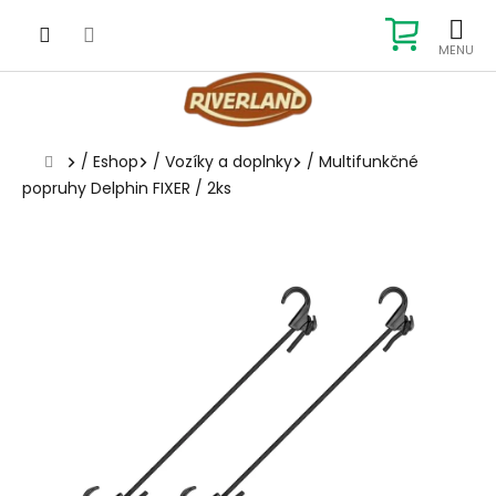
Prejsť
na
NÁKUP
obsah
KOŠÍK
Domov
/
Eshop
/
Vozíky a doplnky
/
Multifunkčné
popruhy Delphin FIXER / 2ks