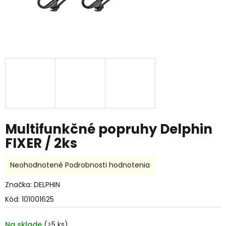
Multifunkčné popruhy Delphin
FIXER / 2ks
Priemerné
Neohodnotené
Podrobnosti hodnotenia
hodnotenie
produktu
Značka:
DELPHIN
je
Kód:
101001625
0,0
z
5
Na sklade
(>5 ks)