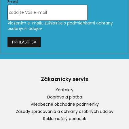
Email
Vložením e-mailu súhlasíte s
podmienkami ochrany
osobných údajov
PRIHLÁSIŤ SA
Z
á
p
Zákaznícky servis
ä
t
Kontakty
i
Doprava a platba
e
Všeobecné obchodné podmienky
Zásady spracovania a ochrany osobných údajov
Reklamačný poriadok