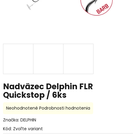
Nadväzec Delphin FLR
Quickstop / 6ks
Priemerné
Neohodnotené
Podrobnosti hodnotenia
hodnotenie
produktu
Značka:
DELPHIN
je
Kód:
Zvoľte variant
0,0