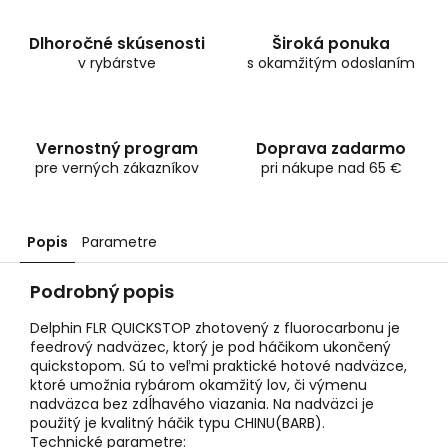
Dlhoročné skúsenosti
Široká ponuka
v rybárstve
s okamžitým odoslaním
Vernostný program
Doprava zadarmo
pre verných zákazníkov
pri nákupe nad 65 €
Popis
Parametre
Podrobný popis
Delphin FLR QUICKSTOP zhotovený z fluorocarbonu je
feedrový nadväzec, ktorý je pod háčikom ukončený
quickstopom. Sú to veľmi praktické hotové nadväzce,
ktoré umožnia rybárom okamžitý lov, či výmenu
nadväzca bez zdĺhavého viazania. Na nadväzci je
použitý je kvalitný háčik typu CHINU(BARB).
Technické parametre: