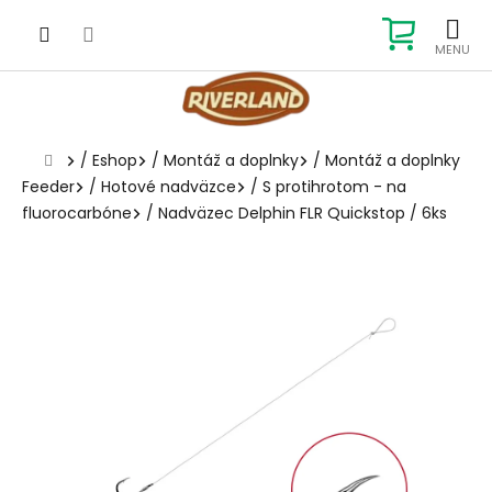
Prejsť
na
NÁKUP
obsah
KOŠÍK
Domov
/
Eshop
/
Montáž a doplnky
/
Montáž a doplnky
Feeder
/
Hotové nadväzce
/
S protihrotom - na
fluorocarbóne
/
Nadväzec Delphin FLR Quickstop / 6ks