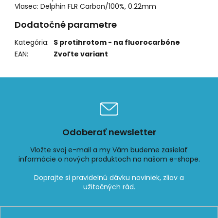
Vlasec: Delphin FLR Carbon/100%, 0.22mm
Dodatočné parametre
Kategória
:
S protihrotom - na fluorocarbóne
EAN
:
Zvoľte variant
Odoberať newsletter
Vložte svoj e-mail a my Vám budeme zasielať
informácie o nových produktoch na našom e-shope.