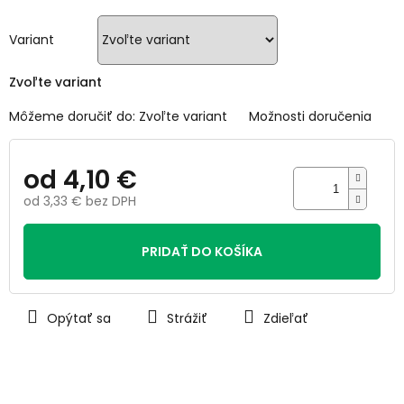
z
5
hviezdičiek.
Variant
Zvoľte variant
Môžeme doručiť do:
Zvoľte variant
Možnosti doručenia
od
4,10 €
od
3,33 €
bez DPH
Jednotková
cena:
PRIDAŤ DO KOŠÍKA
Opýtať sa
Strážiť
Zdieľať