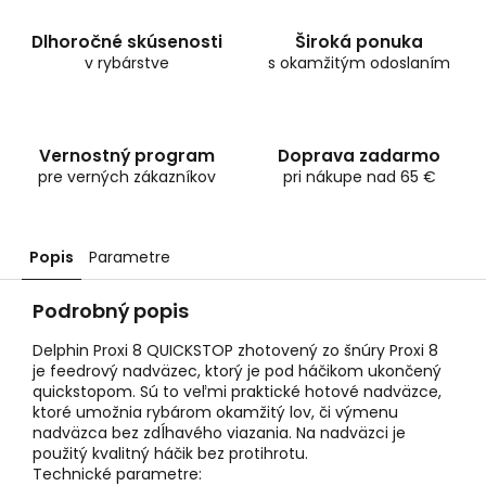
Dlhoročné skúsenosti
Široká ponuka
v rybárstve
s okamžitým odoslaním
Vernostný program
Doprava zadarmo
pre verných zákazníkov
pri nákupe nad 65 €
Popis
Parametre
Podrobný popis
Delphin Proxi 8 QUICKSTOP zhotovený zo šnúry Proxi 8
je feedrový nadväzec, ktorý je pod háčikom ukončený
quickstopom. Sú to veľmi praktické hotové nadväzce,
ktoré umožnia rybárom okamžitý lov, či výmenu
nadväzca bez zdĺhavého viazania. Na nadväzci je
použitý kvalitný háčik bez protihrotu.
Technické parametre: