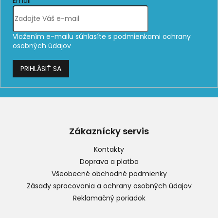
Email
Vložením e-mailu súhlasíte s
podmienkami ochrany
osobných údajov
PRIHLÁSIŤ SA
Z
á
p
Zákaznícky servis
ä
t
Kontakty
i
Doprava a platba
e
Všeobecné obchodné podmienky
Zásady spracovania a ochrany osobných údajov
Reklamačný poriadok