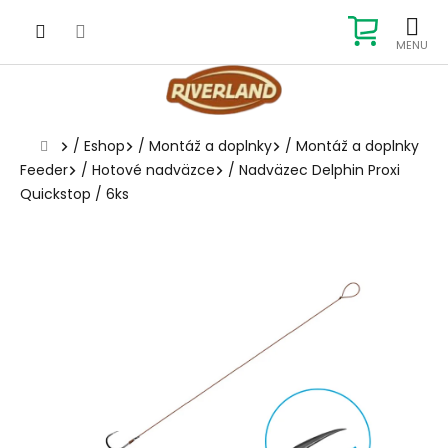
Prejsť
na
NÁKUP
obsah
KOŠÍK
Domov
/
Eshop
/
Montáž a doplnky
/
Montáž a doplnky
Feeder
/
Hotové nadväzce
/
Nadväzec Delphin Proxi
Quickstop / 6ks