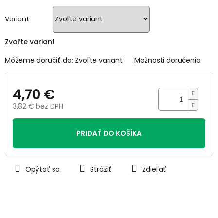
5
hviezdičiek.
Variant
Zvoľte variant
Môžeme doručiť do:
Zvoľte variant
Možnosti doručenia
4,70 €
3,82 € bez DPH
Jednotková
cena:
PRIDAŤ DO KOŠÍKA
Opýtať sa
Strážiť
Zdieľať