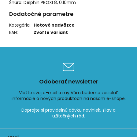
Šnúra: Delphin PROXI 8, 0.10mm
Dodatočné parametre
Kategória
:
Hotové nadväzce
EAN
:
Zvoľte variant
Odoberať newsletter
Vložte svoj e-mail a my Vám budeme zasielať
informácie o nových produktoch na našom e-shope.