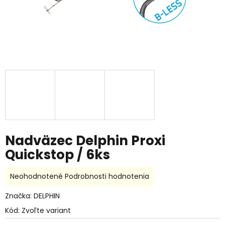
Nadväzec Delphin Proxi
Quickstop / 6ks
Priemerné
Neohodnotené
Podrobnosti hodnotenia
hodnotenie
produktu
Značka:
DELPHIN
je
Kód:
Zvoľte variant
0,0
z